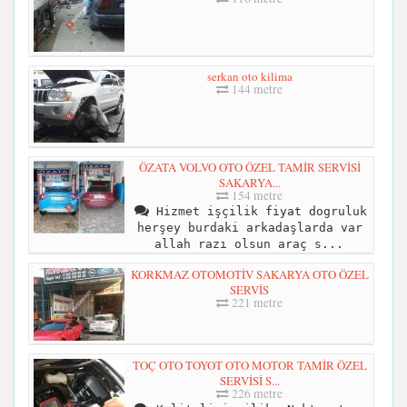
serkan oto kilima
144 metre
ÖZATA VOLVO OTO ÖZEL TAMİR SERVİSİ
SAKARYA...
154 metre
Hizmet işçilik fiyat dogruluk
herşey burdaki arkadaşlarda var
allah razı olsun araç s...
KORKMAZ OTOMOTİV SAKARYA OTO ÖZEL
SERVİS
221 metre
TOÇ OTO TOYOT OTO MOTOR TAMİR ÖZEL
SERVİSİ S...
226 metre