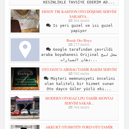
KESİNLİKLE TAVSİYE EDERİM AD...
ERSOY TIR KAMYON OTO DÖŞEME SERVİSİ
SAKARYA...
264 metre
Is yeri guzel ve isi guzel
yapiyor
Burak Oto Boya
273 metre
Google tarafından çevrildi
araba boyahanesi Orijinal محل لبخ
دهان السيارات...
OTO DAYCO AİRBAG TAMİR BAKIM SERVİSİ
302 metre
Müşteri memnuniyeti öncelini
olan kaliteli bir hizmet sunan
Oto dayco Güler yüzlü eki...
MODERN OTOGAZ LPG TAMİR MONTAJ
SERVİSİ SAKAR...
304 metre
AKKURT OTOMOTİV FORD OTO TAMİR