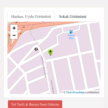
Haritası, Uydu Görüntüsü
Sokak Görünümü
+
−
©
OpenStreetMap
contributors
Yol Tarifi & Buraya Nasıl Giderim