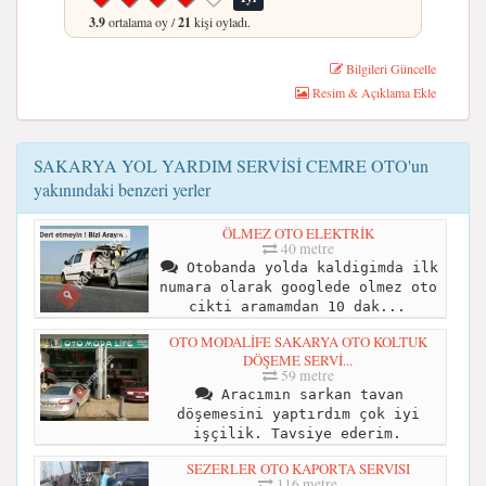
3.9
ortalama oy /
21
kişi oyladı.
Bilgileri Güncelle
Resim & Açıklama Ekle
SAKARYA YOL YARDIM SERVİSİ CEMRE OTO'un
yakınındaki benzeri yerler
ÖLMEZ OTO ELEKTRİK
40 metre
Otobanda yolda kaldigimda ilk
numara olarak googlede olmez oto
cikti aramamdan 10 dak...
OTO MODALİFE SAKARYA OTO KOLTUK
DÖŞEME SERVİ...
59 metre
Aracımın sarkan tavan
döşemesini yaptırdım çok iyi
işçilik. Tavsiye ederim.
SEZERLER OTO KAPORTA SERVISI
116 metre