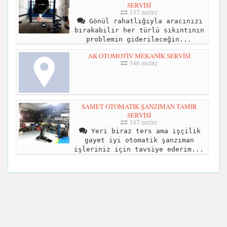
SERVİSİ
337 metre
Gönül rahatlığıyla aracınızı
bırakabilir her türlü sıkıntının
problemin giderileceğin...
AK OTOMOTİV MEKANİK SERVİSİ
346 metre
SAMET OTOMATİK ŞANZIMAN TAMİR
SERVİSİ
347 metre
Yeri biraz ters ama işçilik
gayet iyi otomatik şanzıman
işleriniz için tavsiye ederim...