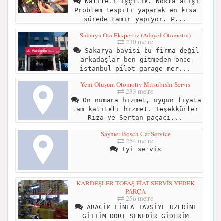
Kaliteli işçilik. Nokta atışı
Problem tespiti yaparak en kısa
sürede tamir yapıyor. P...
Sakarya Oto Ekspertiz (Adayol Otomotiv)
230 metre
Sakarya bayisi bu firma değil
arkadaşlar ben gitmeden önce
istanbul pilot garage mer...
Yeni Oluşum Otomotiv Mitsubishi Servis
233 metre
On numara hizmet, uygun fiyata
tam kaliteli hizmet. Teşekkürler
Rıza ve Sertan paçacı...
Saymer Bosch Car Service
254 metre
Iyi servis
KARDEŞLER TOFAŞ FİAT SERVİS YEDEK
PARÇA
256 metre
ARACİM LİNEA TAVSİYE ÜZERİNE
GİTTİM DÖRT SENEDİR GİDERİM