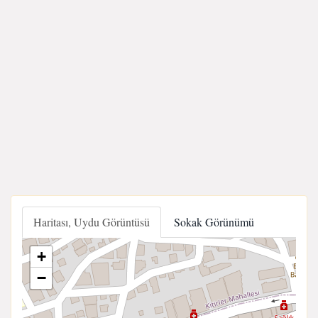
Haritası, Uydu Görüntüsü
Sokak Görünümü
+
−