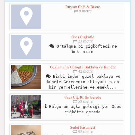
Rüyam Cafe & Bistro
9 metre
Oses Çigköfte
23 metre
Ortalqma bi çiğköfteci ne
beklersin
Gaziantepli Güloğlu Baklava ve Künefe
42 metre
Birbirinden güzel baklava ve
künefe Geredenin ihtiyacı olan
bir yer.ellerine ve emekl...
Oses Çiğ Köfte Gerede
58 metre
Bulgurun aşka geldiği yer Oses
çiğköfte gerede
Sedef Pastanesi
92 metre