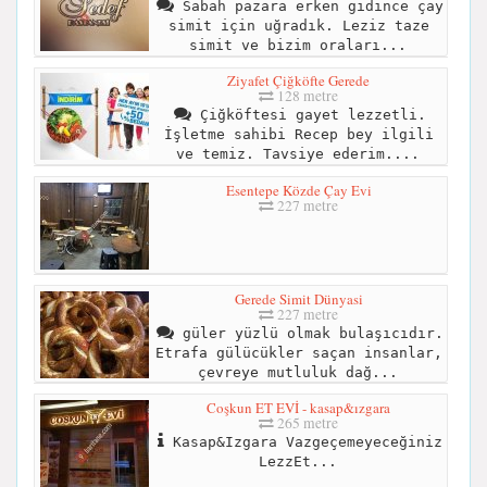
Sabah pazara erken gidince çay
simit için uğradık. Leziz taze
simit ve bizim oraları...
Ziyafet Çiğköfte Gerede
128 metre
Çiğköftesi gayet lezzetli.
İşletme sahibi Recep bey ilgili
ve temiz. Tavsiye ederim....
Esentepe Közde Çay Evi
227 metre
Gerede Simit Dünyasi
227 metre
güler yüzlü olmak bulaşıcıdır.
Etrafa gülücükler saçan insanlar,
çevreye mutluluk dağ...
Coşkun ET EVİ - kasap&ızgara
265 metre
Kasap&Izgara Vazgeçemeyeceğiniz
LezzEt...