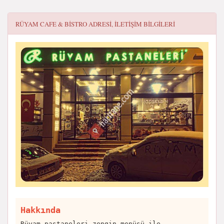
RÜYAM CAFE & BISTRO
ADRESI, ILETIŞIM BILGILERI
Hakkında
Rüyam pastaneleri zengin menüsü ile