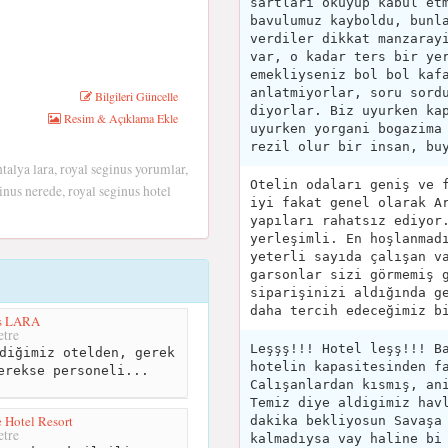
sartlari okuyup kabul et
bavulumuz kayboldu, bunl
verdiler dikkat manzaray
var, o kadar ters bir ye
emekliyseniz bol bol kaf
anlatmiyorlar, soru sord
Bilgileri Güncelle
diyorlar. Biz uyurken ka
Resim & Açıklama Ekle
uyurken yorgani bogazima
rezil olur bir insan, bu
ntalya lara, royal seginus yorumlar,
Otelin odaları geniş ve 
ginus nerede, royal seginus hotel
iyi fakat genel olarak A
yapıları rahatsız ediyor
yerleşimli. En hoşlanmad
yeterli sayıda çalışan v
garsonlar sizi görmemiş 
siparişinizi aldığında g
daha tercih edeceğimiz b
ls LARA
tre
Leşşş!!! Hotel leşş!!! B
diğimiz otelden, gerek
hotelin kapasitesinden f
erekse personeli...
Calışanlardan kısmış, an
Temiz diye aldigimiz hav
 Hotel Resort
dakika bekliyosun Savaşa
tre
kalmadıysa vay haline bi