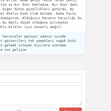
ica ettim. Adam geldi resim falan çekti,
ttim ve bir Özür bekledim. Bir Özür dahi
i diğer bütün güzellikleri götürdü. Bu
yer Otelin Kids Club bölümü. Daha fazla
şünmüyorum. Aldığınız Paranın karşılığı bu
n bu denli düşük olduğunu bilseydim
uklu Aileler için Güvenli değil!
r karincalar geziyor odanin içinde
st gosterileri Yok yemekleri soğuk kötü
tü gelmek isteyen kisilere onermem
ve son gelişim