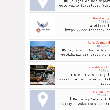
Çalışanlar her depart
güleryüzle karşıladı. Yem
Royal Wings
614 me
Official
https://www.facebook.c
Royal Seginus H
628 me
Geçtiğimiz hafta bir d
geldiğimiz bir otel. Ayn
Fame Residence La
830 me
Otelimizin hem çal
misafirlerimizin aynı ote
iç..
Aska Lara Re
924 me
Defining "elegant l
holiday...Aska Lara Resort
...