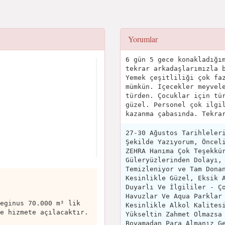
Yorumlar
6 gün 5 gece konakladığı
tekrar arkadaşlarımızla 
Yemek çeşitliliği çok fa
mümkün. İçecekler meyvel
türden. Çocuklar için tü
güzel. Personel çok ilgi
kazanma çabasında. Tekra
27-30 Ağustos Tarihleler
Şekilde Yazıyorum, Öncel
ZEHRA Hanıma Çok Teşekkü
Güleryüzlerinden Dolayı,
Temizleniyor ve Tam Dona
Kesinlikle Güzel, Eksik 
Duyarlı Ve İlgililer - Ç
Havuzlar Ve Aqua Parklar
eginus 70.000 m² lik
Kesinlikle Alkol Kalites
e hizmete açılacaktır.
Yükseltin Zahmet Olmazsa
Boyamadan Para Almanız G