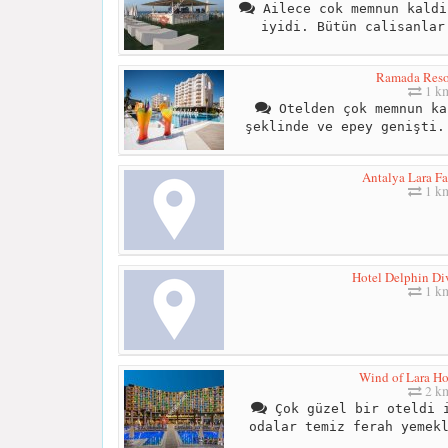
Ailece cok memnun kaldi
iyidi. Bütün calisanlar
Ramada Reso
1 k
Otelden çok memnun ka
şeklinde ve epey genişti.
Antalya Lara F
1 k
Hotel Delphin Di
1 k
Wind of Lara Ho
2 k
Çok güzel bir oteldi i
odalar temiz ferah yemek