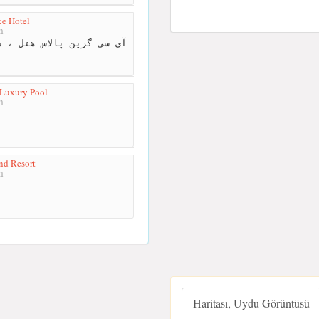
ce Hotel
m
 Luxury Pool
m
nd Resort
m
Haritası, Uydu Görüntüsü