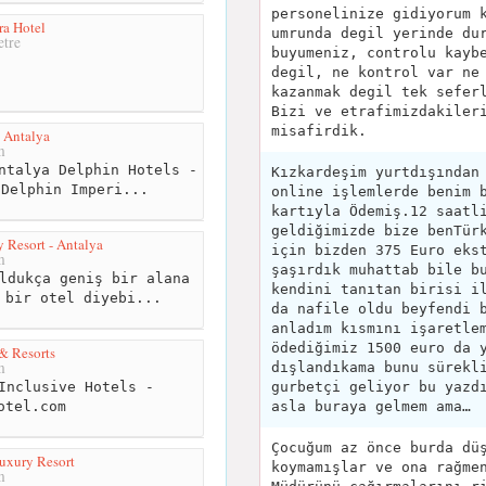
personelinize gidiyorum 
ra Hotel
umrunda degil yerinde du
tre
buyumeniz, controlu kayb
degil, ne kontrol var ne
kazanmak degil tek sefer
Bizi ve etrafimizdakiler
misafirdik.
 Antalya
m
ntalya Delphin Hotels -
Kızkardeşim yurtdışından
-Delphin Imperi...
online işlemlerde benim 
kartıyla Ödemiş.12 saatl
geldiğimizde bize benTür
 Resort - Antalya
için bizden 375 Euro eks
m
şaşırdık muhattab bile b
ldukça geniş bir alana
kendini tanıtan birisi i
 bir otel diyebi...
da nafile oldu beyfendi 
anladım kısmını işaretle
ödediğimiz 1500 euro da 
& Resorts
m
dışlandıkama bunu sürekl
gurbetçi geliyor bu yazd
Inclusive Hotels -
asla buraya gelmem ama…
otel.com
Çocuğum az önce burda dü
uxury Resort
koymamışlar ve ona rağme
m