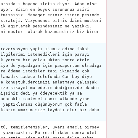
karsidaki bayana iletin diyor. Adam olse
ruyor. Sizin en buyuk sorununuz asiri
etmissiniz. Managerleriniz isinin pesinde
 strateji. Vizyonunuz bitmis daimi musteri
lik agirlamak pesindesiniz ne yazikki.
ini musteri olarak kazanamdiniz biz birer
 rezervasyon yaptı ikimiz adına fakat
bilgilerimi istemedikleri için parayı
ik yorucu bir yolculuktan sonra otele
kiye de yaşadığım için pasaportum olmadığı
tra ödeme istediler tabi ikimizde çok
ulamadık sadece telefonda Can bey diye
le konuştuk.derdimizi anlatmaya çalışşak
bize şikayet mü edelim dediğimizde okudum
mişsiniz dedi ya ödeyecektik ya sa
yanacaktı maalesef canım ülkemde yine
i yaptıklarını düşünüyorum çok fazla
ıklarım umarım size faydalı olur bir daha
ştü, temizlememişler, uyarı amaçlı birşey
n yazmicaktım. Bu rezillikden sonra otel