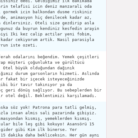
missiniz dedi. Geldigimiz ilk dakikada
arin telafisi icin deniz manzarali oda
i gormek icin balkondan dusme riskiniz
rde, animasyon hiç denilecek kadar az,
a dinlersiniz. Oteli size gezdirip asla
ugunuz da buyrun kendiniz kesfedin arayin
piyi Iki kez calip actilar yeni fobim,
 kadar cekiyorum artik. Nasil parasiyla
yrun iste ozeti.
ferah odalarını beğendim. Yemek çeşitleri
rap müşteri çoğunlukta ve gürültücü
. Otel büyük olduğundan dağınık
ığımız durum garsonların hizmeti. Aslında
ar fakat bir içecek isteyeceğinizde
gibi bir tavır takınıyor ya da
eç geri dönüş sağlıyor. Bu sebeplerden bir
ir otel değil. Beklentimizi karşılamadı.
aska söz yok! Patrona para tatli gelmiş,
azla insan almis sali pazarinda gibiyiz.
imasyondan kısmış, yemeklerden kısmış.
lular bile leş gibi kokuyo! Asansörü 15
 gider gibi Kim ilk binerse. Yer
 15 dakika daha bekliceksin. Her gün aynı