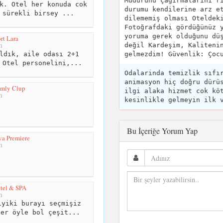
Müdürünü çağırmalarını r
k. Otel her konuda cok
durumu kendilerine arz e
 sürekli birsey ...
dilememiş olması Oteldek
Fotoğrafdaki gördüğünüz 
yoruma gerek olduğunu dü
rt Lara
m
değil Kardeşim, Kaliteni
gelmezdim! Güvenlik: Çoc
ldık, aile odası 2+1
 Otel personelini,...
Odalarinda temizlik sıfı
animasyon hiç doğru dürü
amly Clup
ilgi alaka hizmet cok kö
m
kesinlikle gelmeyin ilk 
Bu İçeriğe Yorum Yap
va Premiere
m
tel & SPA
m
yiki burayı seçmişiz
ler öyle bol çeşit...