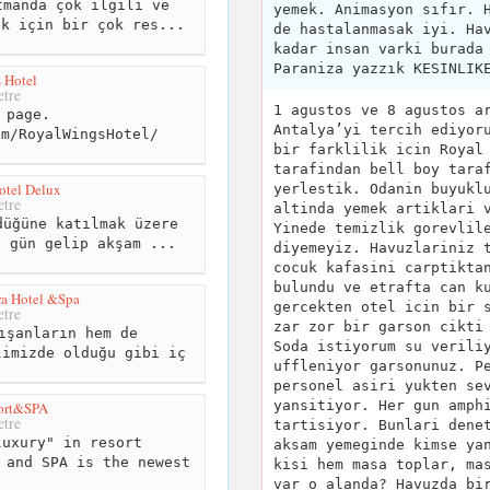
manda çok ilgili ve
yemek. Animasyon sıfır. 
ek için bir çok res...
de hastalanmasak iyi. Ha
kadar insan varki burada
Paraniza yazzık KESINLIK
 Hotel
tre
1 agustos ve 8 agustos a
 page.
Antalya’yi tercih ediyor
om/RoyalWingsHotel/
bir farklilik icin Royal
tarafindan bell boy tara
otel Delux
yerlestik. Odanin buyukl
tre
altinda yemek artiklari 
üğüne katılmak üzere
Yinede temizlik gorevlil
ı gün gelip akşam ...
diyemeyiz. Havuzlariniz 
cocuk kafasini carptikta
bulundu ve etrafta can k
ra Hotel &Spa
gercekten otel icin bir 
tre
zar zor bir garson cikti
ışanların hem de
Soda istiyorum su verili
limizde olduğu gibi iç
uffleniyor garsonunuz. P
.
personel asiri yukten se
yansitiyor. Her gun amph
sort&SPA
tre
tartisiyor. Bunlari dene
uxury" in resort
aksam yemeginde kimse ya
 and SPA is the newest
kisi hem masa toplar, ma
var o alanda? Havuzda bi