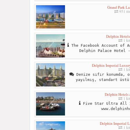
Grand Park La
951 me
Delphin Hotels
1 k
The Facebook Account of A
Delphin Palace Hotel 
Delphin Imperial Luxury
1 k
Denize sıfır konumda, o
yayılmış, standart üstü
Delphin Hotels 
1 k
Five Star Ultra All 
www.delphinh
Delphin Imperial L
1 k