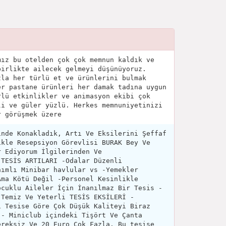
mız bu otelden çok çok memnun kaldık ve
birlikte ailecek gelmeyi düşünüyoruz.
zla her türlü et ve ürünlerini bulmak
er pastane ürünleri her damak tadına uygun
rlü etkinlikler ve animasyon ekibi çok
li ve güler yüzlü. Herkes memnuniyetinizi
r görüşmek üzere
inde Konakladık, Artı Ve Eksilerini Şeffaf
ikle Resepsiyon Görevlisi BURAK Bey Ve
r Ediyorum İlgilerinden Ve
 TESİS ARTILARI -Odalar Düzenli
nımlı Minibar havlular vs -Yemekler
Ama Kötü Değil -Personel Kesinlikle
ocuklu Aileler İçin İnanılmaz Bir Tesis -
 Temiz Ve Yeterli TESİS EKSİLERİ -
i Tesise Göre Çok Düşük Kaliteyi Biraz
 - Miniclub içindeki Tişört Ve Çanta
ereksiz Ve 20 Euro Çok Fazla. Bu tesise