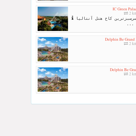
IC Green Pala
2 k
آی سی گرین پالاس هتل ، سرسبزترین کاخ هتل آنتالیا
...
Delphin Be Grand
2 k
Delphin Be Gra
2 k