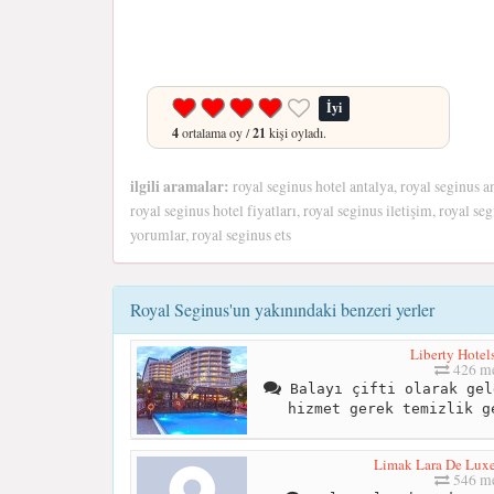
İyi
4
ortalama oy /
21
kişi oyladı.
ilgili aramalar:
royal seginus hotel antalya, royal seginus a
royal seginus hotel fiyatları, royal seginus iletişim, royal se
yorumlar, royal seginus ets
Royal Seginus'un yakınındaki benzeri yerler
Liberty Hote
426 me
Balayı çifti olarak gel
hizmet gerek temizlik g
Limak Lara De Luxe
546 me