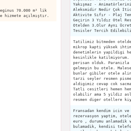
Yakışmaz - Animatörlerin
Aleksmidir Nedir Çok İti
eginus 70.000 m² lik
Aktivite Sıfır - Plaj Te
e hizmete açılmıştır.
Geçirin 3 Yıldız Otel Re
Otelden 3.Olur Aynı Ücre
Tesisler Tercih Edilebil
Tatilimiz bitmeden oteld
mikrop kapti yüksek ihti
denetimlerin yapildigi h
kesinlikle katilmiyorum.
perisan olduk. Paranizla
gelmeyin bu otele. Males
bunlar gibiler otele ali
tarzi seyler resmen pism
aldigimiz cevap cok sacm
Tatli cesitleri hemen he
olabilir ama 5 yildiz as
resmen diger otellere ki
Fransadan kendim icin ve
rezervasyon yaptim, otel
euro , durumu anlamadik 
bulamadik, kendisi telef