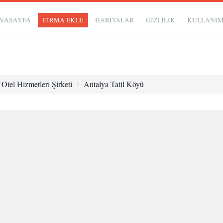
NASAYFA
FİRMA EKLE
HARİTALAR
GIZLILIK
KULLANI
Otel Hizmetleri Şirketi
Antalya Tatil Köyü