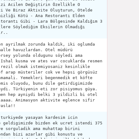
izi Acilen Değiştirin Özellikle O
ci Ve Biraz Aktivite Oluşturun, Otelde
mizliği Kötü - Ana Restorantı Elden
storantı Gibi - Lara Bölgesinde Kaldığım 3
tlere Söylediğim Eksilerin Olmadığı
ir..
en ayrilmak zorunda kaldik, iki oglumda
malle havuzlardan. Otel müdürü
ersey yolunda oldugunu söyledi ama
 Ishal kusma ve ates var cocuklarda resmen
 rezil olmak istemiyosaniz kesinlikle
ef arap müsteriler cok ve hepsi görgüsüz
nmamali. Yemekleri begenmedik et köfte
emis oluyodu, bunu dile getirdigimizde
aydi. Türkiyenin eti zor pisiyomus güya.
men hep ayniydi belki 3 yildizli bi otel
laaaa. Animasyon aktivite eglence sifir
yasla!!
 turkiyede yasayan kardesim icin
e geldigimizde bizden ek ucret istendi 375
ve sorguladik ama muhattap birini
ondan bizi azarlar gibi konustu ve