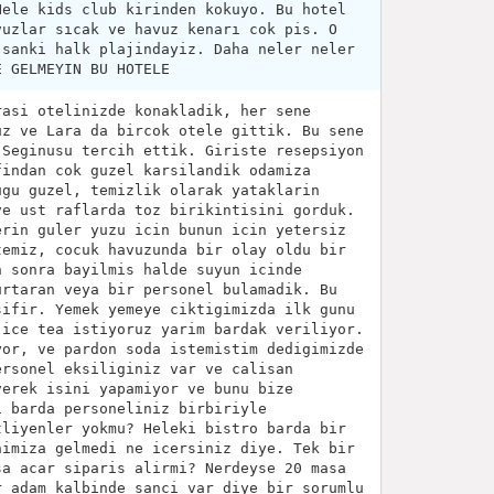
Hele kids club kirinden kokuyo. Bu hotel
vuzlar sıcak ve havuz kenarı cok pis. O
 sanki halk plajindayiz. Daha neler neler
E GELMEYIN BU HOTELE
rasi otelinizde konakladik, her sene
uz ve Lara da bircok otele gittik. Bu sene
 Seginusu tercih ettik. Giriste resepsiyon
findan cok guzel karsilandik odamiza
ugu guzel, temizlik olarak yataklarin
ve ust raflarda toz birikintisini gorduk.
erin guler yuzu icin bunun icin yetersiz
temiz, cocuk havuzunda bir olay oldu bir
n sonra bayilmis halde suyun icinde
urtaran veya bir personel bulamadik. Bu
sifir. Yemek yemeye ciktigimizda ilk gunu
 ice tea istiyoruz yarim bardak veriliyor.
yor, ve pardon soda istemistim dedigimizde
ersonel eksiliginiz var ve calisan
verek isini yapamiyor ve bunu bize
i barda personeliniz birbiriyle
tliyenler yokmu? Heleki bistro barda bir
nimiza gelmedi ne icersiniz diye. Tek bir
sa acar siparis alirmi? Nerdeyse 20 masa
r adam kalbinde sanci var diye bir sorumlu