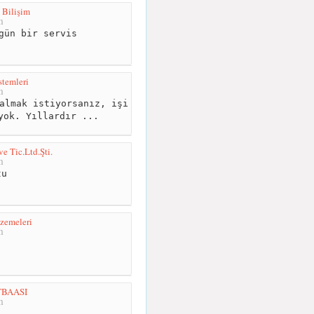
 Bilişim
m
gün bir servis
stemleri
m
almak istiyorsanız, işi
yok. Yıllardır ...
e Tic.Ltd.Şti.
m
u
zemeleri
m
BAASI
m