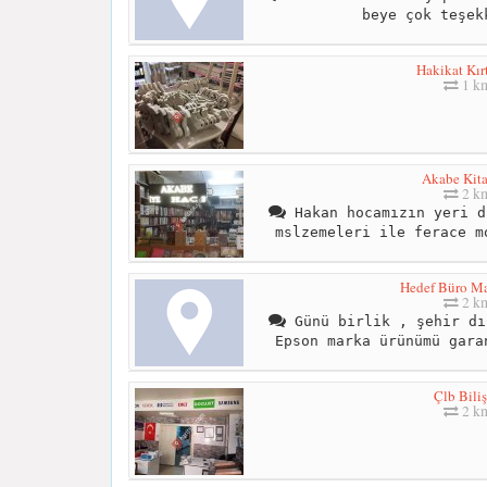
beye çok teşek
Hakikat Kır
1 k
Akabe Kit
2 k
Hakan hocamızın yeri d
mslzemeleri ile ferace m
Hedef Büro Ma
2 k
Günü birlik , şehir dı
Epson marka ürünümü gara
Çlb Bili
2 k