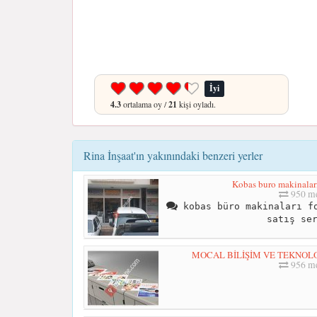
İyi
4.3
ortalama oy /
21
kişi oyladı.
Rina İnşaat'ın yakınındaki benzeri yerler
Kobas buro makinaları s
950 me
kobas büro makinaları fo
satış se
MOCAL BİLİŞİM VE TEKNOLOJİ
956 me