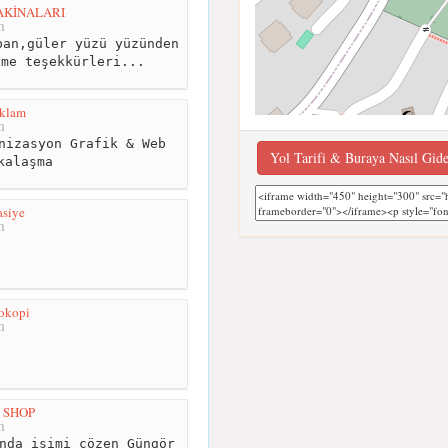
AKİNALARI
m
an,güler yüzü yüzünden
ime teşekkürleri...
eklam
m
nizasyon Grafik & Web
Yol Tarifi & Buraya Nasıl Gid
kalaşma
asiye
m
okopi
m
 SHOP
m
nda işimi çözen Güngör