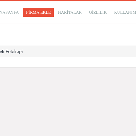
NASAYFA
FİRMA EKLE
HARİTALAR
GIZLILIK
KULLANI
li Fotokopi