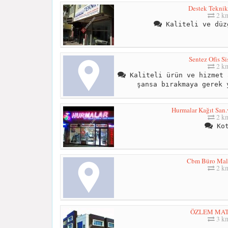
Destek Teknik
2 k
Kaliteli ve düz
Sentez Ofis Si
2 k
Kaliteli ürün ve hizmet 
şansa bırakmaya gerek 
Hurmalar Kağıt San.v
2 k
Kot
Cbm Büro Mal
2 k
ÖZLEM MAT
3 k