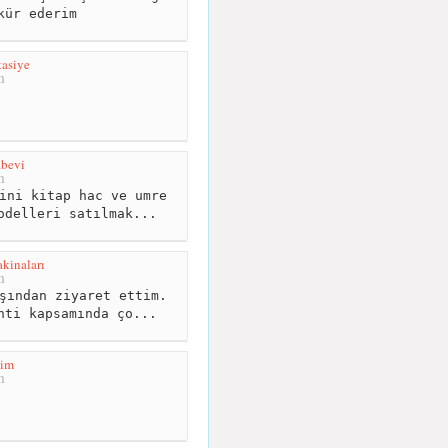
kür ederim
tasiye
m
abevi
m
ini kitap hac ve umre
odelleri satılmak...
kinaları
m
şından ziyaret ettim.
nti kapsamında ço...
şim
m