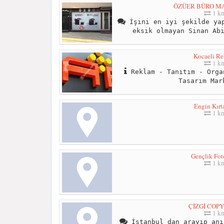
ÖZÜER BÜRO M
1 k
İşini en iyi şekilde yap
eksik olmayan Sinan Ab
Kocaeli R
1 k
Reklam - Tanıtım - Orga
Tasarım Mar
Engin Kırt
1 k
Gençlik Fot
1 k
ÇİZGİ COPY
1 k
İstanbul dan arayıp anı