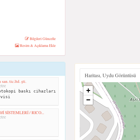
Bilgileri Güncelle
Resim & Açıklama Ekle
Haritası, Uydu Görüntüsü
an. tic.ltd. şti.
tre
+
tokopi baskı cihazları
rvisi
−
 SİSTEMLERİ / RICO...
tre