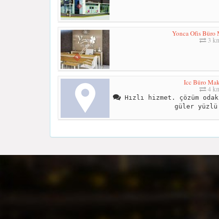
Yonca Ofis Büro 
3 k
Icc Büro Mak
4 k
Hızlı hizmet. çözüm odak
güler yüzlü