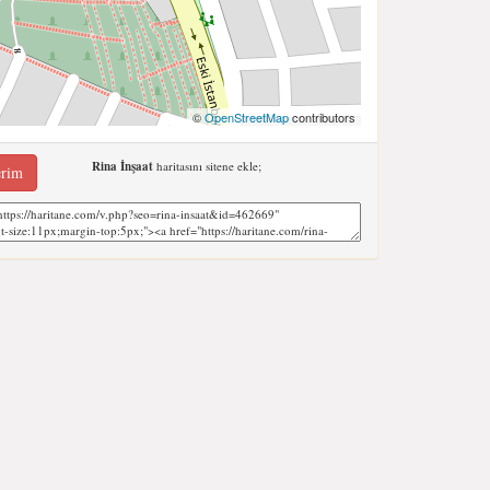
©
OpenStreetMap
contributors
Rina İnşaat
haritasını sitene ekle;
erim