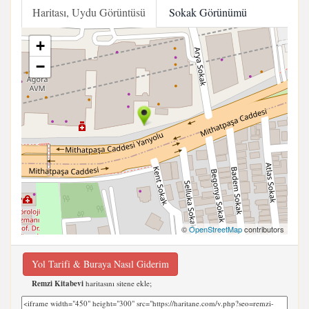
Haritası, Uydu Görüntüsü
Sokak Görünümü
+
−
©
OpenStreetMap
contributors
Yol Tarifi & Buraya Nasıl Giderim
Remzi Kitabevi
haritasını sitene ekle;