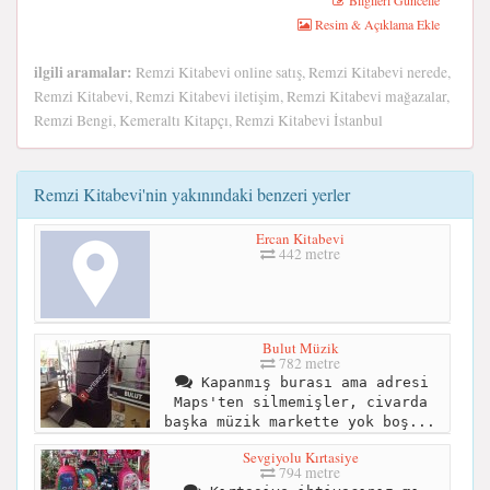
Bilgileri Güncelle
Resim & Açıklama Ekle
ilgili aramalar:
Remzi Kitabevi online satış, Remzi Kitabevi nerede,
Remzi Kitabevi, Remzi Kitabevi iletişim, Remzi Kitabevi mağazalar,
Remzi Bengi, Kemeraltı Kitapçı, Remzi Kitabevi İstanbul
Remzi Kitabevi'nin yakınındaki benzeri yerler
Ercan Kitabevi
442 metre
Bulut Müzik
782 metre
Kapanmış burası ama adresi
Maps'ten silmemişler, civarda
başka müzik markette yok boş...
Sevgiyolu Kırtasiye
794 metre