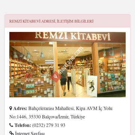
REMZI KITABEVI
ADRESI, ILETIŞIM BILGILERI
Adres:
Bahçelerarası Mahallesi, Kipa AVM İç Yolu
No:1446, 35330 Balçova/İzmir, Türkiye
Telefon:
(0232) 279 31 93
İnternet Sayfası