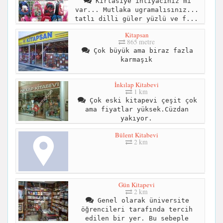
Kırtasiye ihtiyacınız mı
var... Mutlaka ugramalısınız...
tatlı dilli güler yüzlü ve f...
Kitapsan
865 metre
Çok büyük ama biraz fazla
karmaşık
İnkılap Kitabevi
1 km
Çok eski kitapevi çeşit çok
ama fiyatlar yüksek.Cüzdan
yakıyor.
Bülent Kitabevi
2 km
Gün Kitapevi
2 km
Genel olarak üniversite
öğrencileri tarafında tercih
edilen bir yer. Bu sebeple