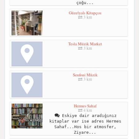
çoğu...
Güzelyalı Kitapçısı
3 km
Tesla Müzik Market
3 km
Senfoni Müzik
3 km
Hermes Sahaf
4 km
Eskiye dair aradıģınız
kitaplar var ise adres Hermes
Sahaf...Hos bir atmosfer,
Ziyare...