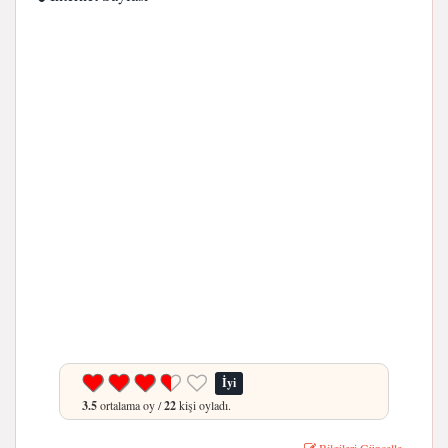
İyi
3.5
ortalama oy /
22
kişi oyladı.