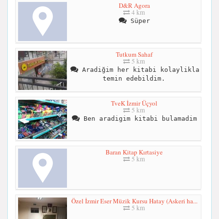
D&R Agora
4 km
Süper
Tutkum Sahaf
5 km
Aradiğim her kitabi kolaylikla
temin edebildim.
TveK İzmir Üçyol
5 km
Ben aradigim kitabi bulamadim
Baran Kitap Kırtasiye
5 km
Özel İzmir Eser Müzik Kursu Hatay (Askeri ha...
5 km