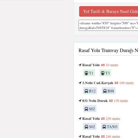
Yol Tarifi & Buraya Nasıl Gid
Rasaf Yolu Tramvay Durağı N
Rasaf Yolu
10 metre
T1
T3
3.Nolu Cad.Kavşak
100 metre
B12
B88
831 Nolu Durak
130 metre
S02
Rasaf Yolu
230 metre
S02
TA503
Rasaf Yolu
240 metre