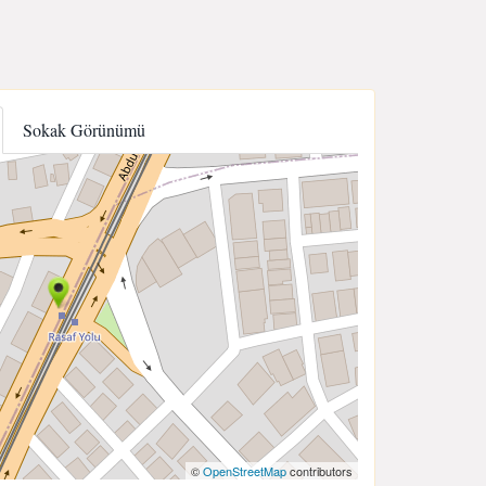
Sokak Görünümü
©
OpenStreetMap
contributors