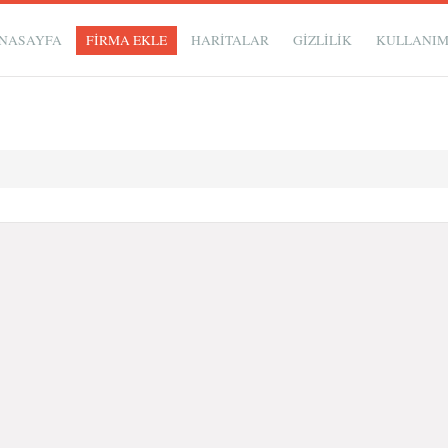
NASAYFA
FİRMA EKLE
HARİTALAR
GIZLILIK
KULLANI