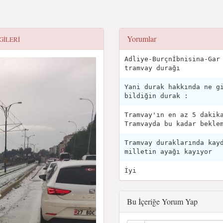
Yorumlar
GILERI
Adliye-Burçnİbnisina-Gar
tramvay durağı
Yani durak hakkında ne g
bildiğin durak :
Tramvay'ın en az 5 dakik
Tramvayda bu kadar bekle
Tramvay duraklarında kay
milletin ayağı kayıyor
İyi
Bu İçeriğe Yorum Yap