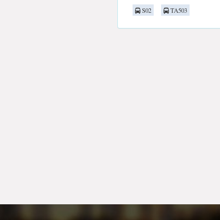
S02
TA503