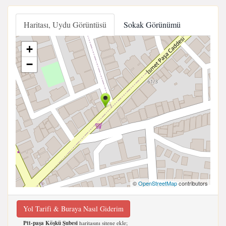
Haritası, Uydu Görüntüsü
Sokak Görünümü
+
−
©
OpenStreetMap
contributors
Yol Tarifi & Buraya Nasıl Giderim
Ptt-paşa Köşkü Şubesi
haritasını sitene ekle;