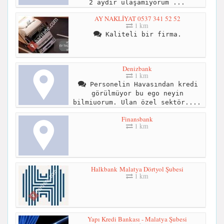
2 aydır ulaşamıyorum ...
AY NAKLİYAT 0537 341 52 52
1 km
Kaliteli bir firma.
Denizbank
1 km
Personelin Havasından kredi
görülmüyor bu ego neyin
bilmiuorum. Ulan özel sektör....
Finansbank
1 km
Halkbank Malatya Dörtyol Şubesi
1 km
Yapı Kredi Bankası - Malatya Şubesi