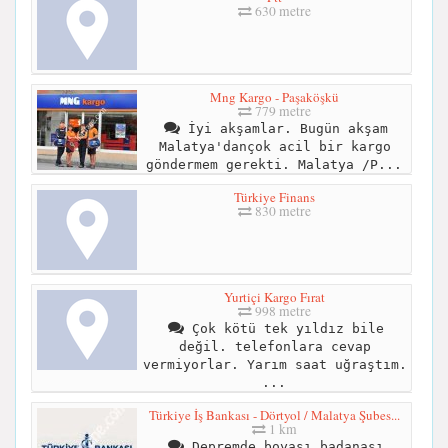
630 metre
Mng Kargo - Paşaköşkü
779 metre
İyi akşamlar. Bugün akşam
Malatya'dançok acil bir kargo
göndermem gerekti. Malatya /P...
Türkiye Finans
830 metre
Yurtiçi Kargo Fırat
998 metre
Çok kötü tek yıldız bile
değil. telefonlara cevap
vermiyorlar. Yarım saat uğraştım.
...
Türkiye İş Bankası - Dörtyol / Malatya Şubes...
1 km
Depremde boyası badanası