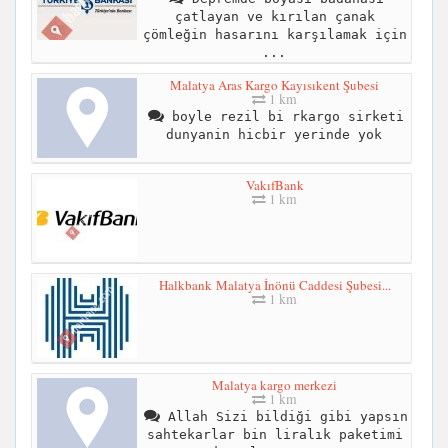
çatlayan ve kırılan çanak
çömleğin hasarını karşılamak için
...
Malatya Aras Kargo Kayısıkent Şubesi
1 km
boyle rezil bi rkargo sirketi
dunyanin hicbir yerinde yok
VakıfBank
1 km
Halkbank Malatya İnönü Caddesi Şubesi...
1 km
Malatya kargo merkezi
1 km
Allah Sizi bildiği gibi yapsın
sahtekarlar bin liralık paketimi