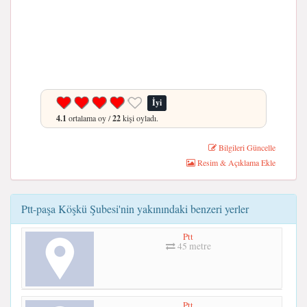
İyi
4.1
ortalama oy /
22
kişi oyladı.
Bilgileri Güncelle
Resim & Açıklama Ekle
Ptt-paşa Köşkü Şubesi'nin yakınındaki benzeri yerler
Ptt
45 metre
Ptt