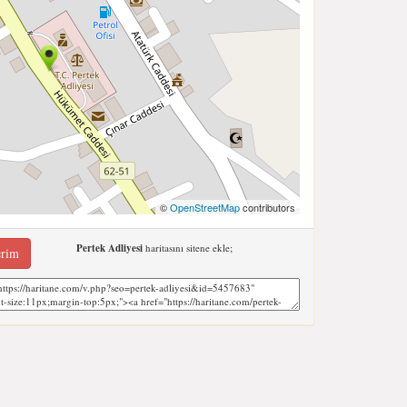
©
OpenStreetMap
contributors
Pertek Adliyesi
haritasını sitene ekle;
erim