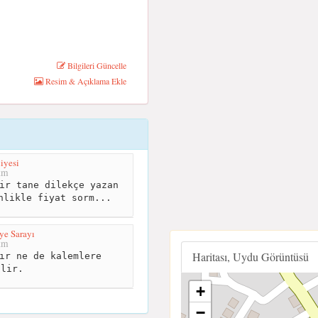
Bilgileri Güncelle
Resim & Açıklama Ekle
iyesi
km
ir tane dilekçe yazan
nlikle fiyat sorm...
ye Sarayı
km
Haritası, Uydu Görüntüsü
ır ne de kalemlere
ilir.
+
−