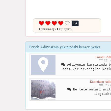
İyi
4
ortalama oy /
1
kişi oyladı.
Pertek Adliyesi'nin yakınındaki benzeri yerler
Pozantı Adl
421 
Adliyenin karşısında b
adam var arkadaşlar kesi
Kadınhanı Adli
623 
Ne telefonları açıl
ulaşılab