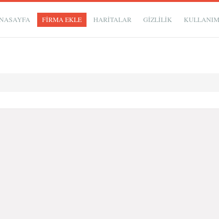
NASAYFA
FİRMA EKLE
HARİTALAR
GIZLILIK
KULLANI