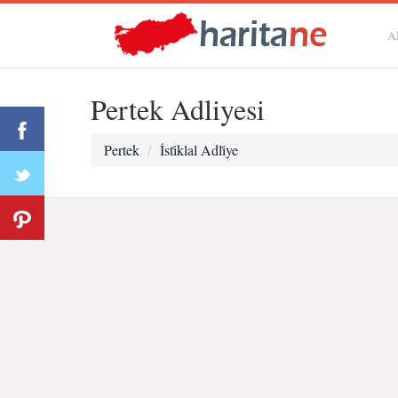
A
Pertek Adliyesi
Pertek
İsti̇klal Adli̇ye