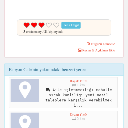
Fena Değil
3
ortalama oy /
21
kişi oyladı.
Bilgileri Güncelle
Resim & Açıklama Ekle
Papyon Cafe'nin yakınındaki benzeri yerler
Başak Büfe
1 km
Aile işletmeciliği mahalle
sıcak kanliligi yeni nesil
taleplere karşılık verebilmek
i...
Divan Cafe
2 km