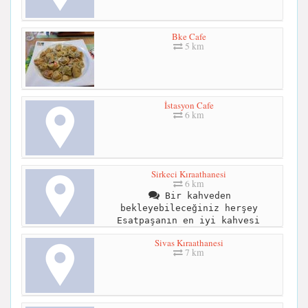
Bke Cafe
5 km
İstasyon Cafe
6 km
Sirkeci Kıraathanesi
6 km
Bir kahveden
bekleyebileceğiniz herşey
Esatpaşanın en iyi kahvesi
Sivas Kıraathanesi
7 km