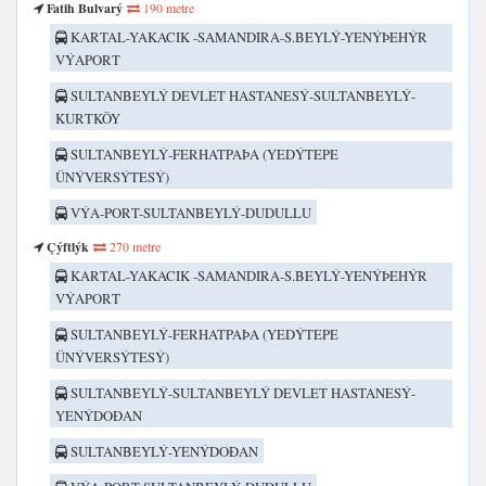
Fatih Bulvarý
190 metre
KARTAL-YAKACIK -SAMANDIRA-S.BEYLÝ-YENÝÞEHÝR
VÝAPORT
SULTANBEYLÝ DEVLET HASTANESÝ-SULTANBEYLÝ-
KURTKÖY
SULTANBEYLÝ-FERHATPAÞA (YEDÝTEPE
ÜNÝVERSÝTESÝ)
VÝA-PORT-SULTANBEYLÝ-DUDULLU
Çýftlýk
270 metre
KARTAL-YAKACIK -SAMANDIRA-S.BEYLÝ-YENÝÞEHÝR
VÝAPORT
SULTANBEYLÝ-FERHATPAÞA (YEDÝTEPE
ÜNÝVERSÝTESÝ)
SULTANBEYLÝ-SULTANBEYLÝ DEVLET HASTANESÝ-
YENÝDOÐAN
SULTANBEYLÝ-YENÝDOÐAN