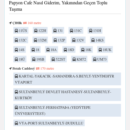
Papyon Cafe Nasıl Giderim, Yakınından Geçen Toplu
Taşıma
Çi̇ftli̇k
160 metre
11ÜS
122H
131
131C
131H
132C
132M
132P
132V
14KS
14S
18
18A
18D
18K
18UK
18Ü
19SB
522ST
KM72
UM73
Ferah Caddesý
170 metre
KARTAL-YAKACIK -SAMANDIRA-S.BEYLÝ-YENÝÞEHÝR
VÝAPORT
SULTANBEYLÝ DEVLET HASTANESÝ-SULTANBEYLÝ-
KURTKÖY
SULTANBEYLÝ-FERHATPAÞA (YEDÝTEPE
ÜNÝVERSÝTESÝ)
VÝA-PORT-SULTANBEYLÝ-DUDULLU