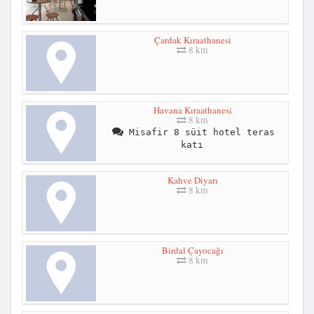
Çardak Kıraathanesi
8 km
Havana Kıraathanesi
8 km
Misafir 8 süit hotel teras
katı
Kahve Diyarı
8 km
Birdal Çayocağı
8 km