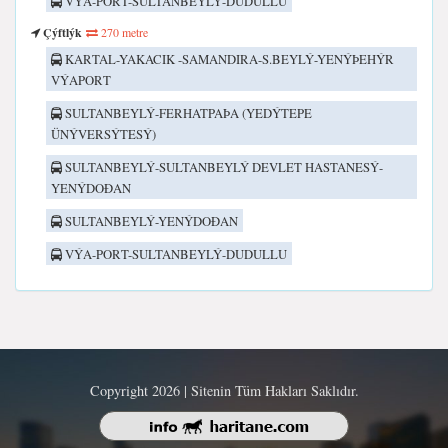
VÝA-PORT-SULTANBEYLÝ-DUDULLU
Çýftlýk
270 metre
KARTAL-YAKACIK -SAMANDIRA-S.BEYLÝ-YENÝÞEHÝR
VÝAPORT
SULTANBEYLÝ-FERHATPAÞA (YEDÝTEPE
ÜNÝVERSÝTESÝ)
SULTANBEYLÝ-SULTANBEYLÝ DEVLET HASTANESÝ-
YENÝDOÐAN
SULTANBEYLÝ-YENÝDOÐAN
VÝA-PORT-SULTANBEYLÝ-DUDULLU
Copyright 2026 | Sitenin Tüm Hakları Saklıdır.