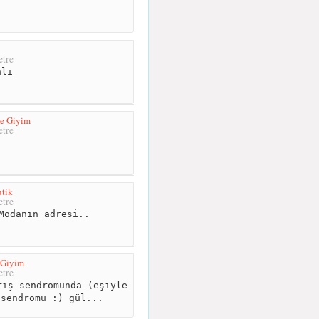
tre
lı
e Giyim
tre
tik
tre
Modanın adresi..
 Giyim
tre
iş sendromunda (eşiyle
 sendromu :) gül...