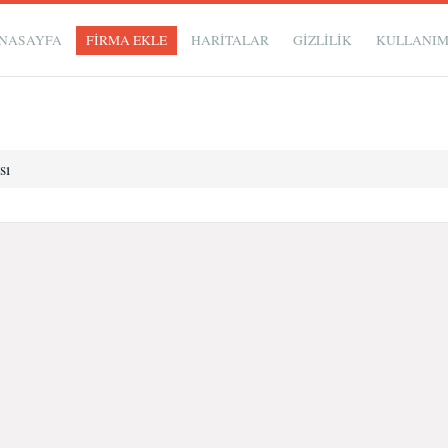
NASAYFA
FİRMA EKLE
HARİTALAR
GIZLILIK
KULLANI
sı