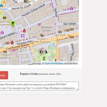
©
OpenStreetMap
contributors
Papatya Giyim
haritasını sitene ekle;
erim