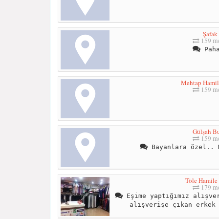
Şafak
159 me
Paha
Mehtap Hamil
159 me
Gülşah Bu
159 me
Bayanlara özel.. 
Töle Hamile
179 me
Eşime yaptığımız alışver
alışverişe çıkan erkek