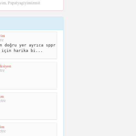
iyim, Papatyagiyimizmit
yim
re
n doğru yer ayrıca sppr
 için harika bi...
ksiyon
tre
im
tre
yim
tre