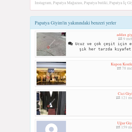
Instagram, Papatya Mağazası, Papatya butiki, Papatya İç G
Papatya Giyim'in yakınındaki benzeri yerler
addax gi
9 met
Ucuz ve çok çeşit için e
şık her tarzda kıyafet
Kupon Konfe
78 me
Cici Giy
121 me
Uğur Gi
159 me