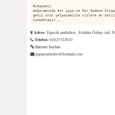
Hikayemiz
mağazamızda her yaşa ve her bedene hitap
geniş ürün yelpazemizle sizlere en kalit
sunmaktayız...
Adres:
Tepecik mahallesi , Feridun Özbay cad, No
Telefon:
02623322610
İnternet Sayfası
moc.liamtoh@sodemaytapap