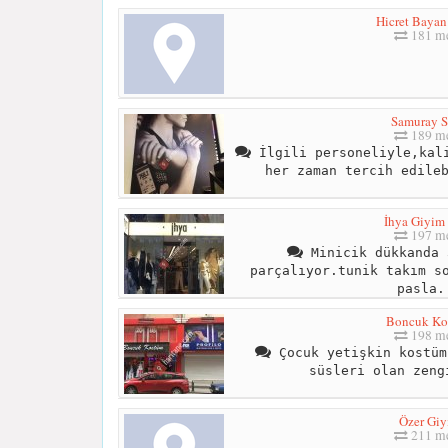
Hicret Bayan
181 me
Samuray S
189 me
İlgili personeliyle,kali
her zaman tercih edile
İhya Giyim 
197 me
Minicik dükkanda 
parçalıyor.tunik takım s
pasla.
Boncuk Ko
198 me
Çocuk yetişkin kostüm
süsleri olan zeng
Özer Gi
211 me