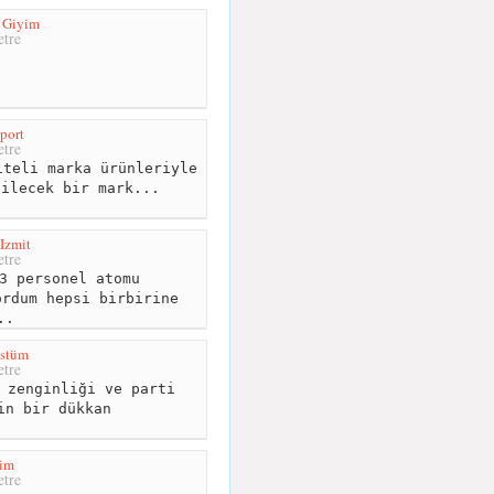
 Giyim
tre
port
tre
teli marka ürünleriyle
bilecek bir mark...
Izmit
tre
3 personel atomu
ordum hepsi birbirine
..
stüm
tre
 zenginliği ve parti
in bir dükkan
yim
tre