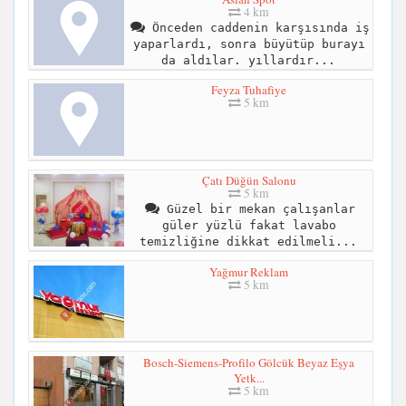
4 km
Önceden caddenin karşısında iş
yaparlardı, sonra büyütüp burayı
da aldılar. yıllardır...
Feyza Tuhafiye
5 km
Çatı Düğün Salonu
5 km
Güzel bir mekan çalışanlar
güler yüzlü fakat lavabo
temizliğine dikkat edilmeli...
Yağmur Reklam
5 km
Bosch-Siemens-Profilo Gölcük Beyaz Eşya
Yetk...
5 km