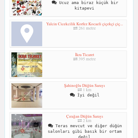
Ucuz ama biraz küçük bir
kitapevi
Yalcin Cicekcilik Korfez Kocaeli çiçekçi çiç...
261 metre
İkra Ticaret
395 metre
Şahinoğlu Düğün Sarayı
1 km
İyi değil
Çırağan Düğün Sarayı
2 km
Teras mevcut ve diğer düğün
salonları gibi basık bir ortam
değil