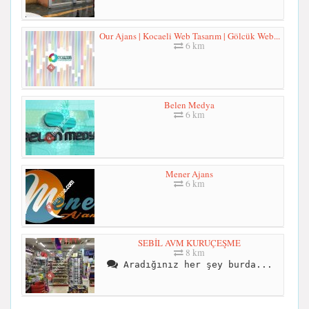
Our Ajans | Kocaeli Web Tasarım | Gölcük Web...
6 km
Belen Medya
6 km
Mener Ajans
6 km
SEBİL AVM KURUÇEŞME
8 km
Aradığınız her şey burda...