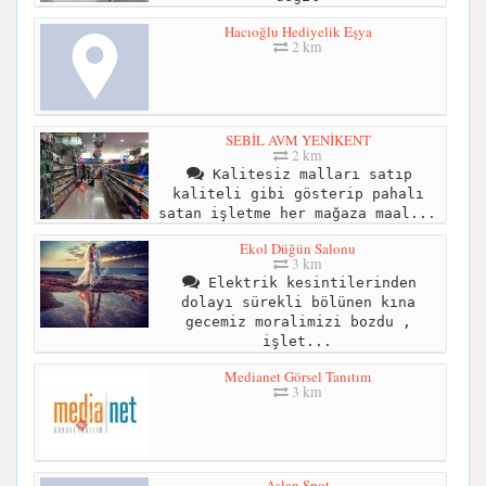
Hacıoğlu Hediyelik Eşya
2 km
SEBİL AVM YENİKENT
2 km
Kalitesiz malları satıp
kaliteli gibi gösterip pahalı
satan işletme her mağaza maal...
Ekol Düğün Salonu
3 km
Elektrik kesintilerinden
dolayı sürekli bölünen kına
gecemiz moralimizi bozdu ,
işlet...
Medianet Görsel Tanıtım
3 km
Aslan Spot