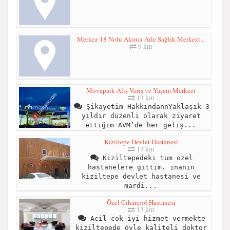
Merkez 18 Nolu Akıncı Aile Sağlık Merkezi...
9 km
Movapark Alış Veriş ve Yaşam Merkezi
13 km
Şikayetim HakkındannYaklaşık 3
yıldır düzenli olarak ziyaret
ettiğim AVM’de her geliş...
Kızıltepe Devlet Hastanesi
13 km
Kiziltepedeki tum ozel
hastanelere gittim. inanin
kiziltepe devlet hastanesi ve
mardi...
Özel Cihanpol Hastanesi
13 km
Acil cok iyi hizmet vermekte
kiziltepede öyle kaliteli doktor