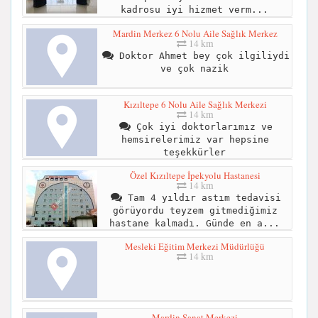
kadrosu iyi hizmet verm...
Mardin Merkez 6 Nolu Aile Sağlık Merkez
14 km
Doktor Ahmet bey çok ilgiliydi
ve çok nazik
Kızıltepe 6 Nolu Aile Sağlık Merkezi
14 km
Çok iyi doktorlarımız ve
hemsirelerimiz var hepsine
teşekkürler
Özel Kızıltepe İpekyolu Hastanesi
14 km
Tam 4 yıldır astım tedavisi
görüyordu teyzem gitmediğimiz
hastane kalmadı. Günde en a...
Mesleki Eğitim Merkezi Müdürlüğü
14 km
Mardin Sanat Merkezi