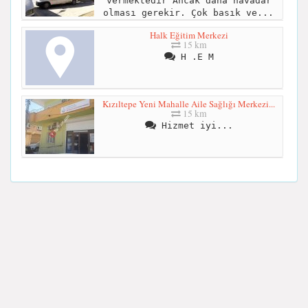
vermektedir Ancak daha havadar
olması gerekir. Çok basık ve...
Halk Eğitim Merkezi
15 km
H .E M
Kızıltepe Yeni Mahalle Aile Sağlığı Merkezi...
15 km
Hizmet iyi...