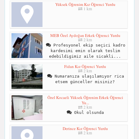
Yüksek Öğrenim Kız Öğrenci Yurdu
1 km
MEB Özel Aydoğan Erkek Öğrenci Yurdu
2 km
Profesyonel ekip seçici kadro
kardesimi emin olarak teslim
edebildigimiz aile sicakli...
Fidan Kız Öğrenci Yurdu
2 km
Numaranıza ulaşılamıyor rica
etsem günceller misiniz?
Özel Kocaeli Yüksek Öğrenim Erkek Öğrenci
Yu...
2 km
Okul olsunda
Derince Kız Öğrenci Yurdu
2 km