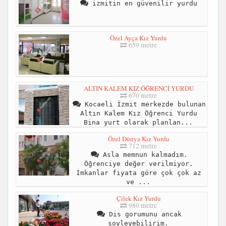
izmitin en güvenilir yurdu
Özel Ayça Kız Yurdu
659 metre
ALTIN KALEM KIZ ÖĞRENCİ YURDU
670 metre
Kocaeli İzmit merkezde bulunan
Altın Kalem Kız Öğrenci Yurdu
Bina yurt olarak planlan...
Özel Dünya Kız Yurdu
712 metre
Asla memnun kalmadım.
Öğrenciye değer verilmiyor.
İmkanlar fiyata göre çok çok az
ve ...
Çilek Kız Yurdu
980 metre
Dis gorumunu ancak
soyleyebilirim.