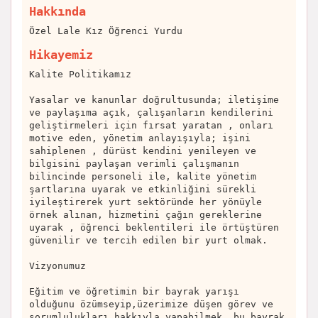
Hakkında
Özel Lale Kız Öğrenci Yurdu
Hikayemiz
Kalite Politikamız
Yasalar ve kanunlar doğrultusunda; iletişime
ve paylaşıma açık, çalışanların kendilerini
geliştirmeleri için fırsat yaratan , onları
motive eden, yönetim anlayışıyla; işini
sahiplenen , dürüst kendini yenileyen ve
bilgisini paylaşan verimli çalışmanın
bilincinde personeli ile, kalite yönetim
şartlarına uyarak ve etkinliğini sürekli
iyileştirerek yurt sektöründe her yönüyle
örnek alınan, hizmetini çağın gereklerine
uyarak , öğrenci beklentileri ile örtüştüren
güvenilir ve tercih edilen bir yurt olmak.
Vizyonumuz
Eğitim ve öğretimin bir bayrak yarışı
olduğunu özümseyip,üzerimize düşen görev ve
sorumlulukları hakkıyla yapabilmek, bu bayrak