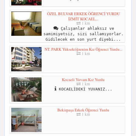
ÖZEL BULVAR ERKEK ÖĞRENCİ YURDU
İZMİT KOCAEL...
1 km
Çalışanlar ahlaksız ve
samimiyetsiz, sizi sallamıyorlar.
Gidilecek en son yurt diyebi...
NT. PARK Yükseköğrenim Kız Öğrenci Yurdu...
1 km
Kocaeli Yuvam Kız Yurdu
1 km
KOCAELİDEKİ YUVANIZ...
Bekirpaşa Erkek Öğrenci Yurdu
1 km