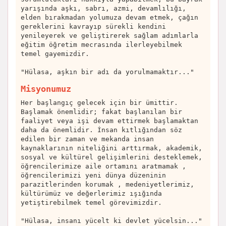
yarışında aşkı, sabrı, azmi, devamlılığı,
elden bırakmadan yolumuza devam etmek, çağın
gereklerini kavrayıp sürekli kendini
yenileyerek ve geliştirerek sağlam adımlarla
eğitim öğretim mecrasında ilerleyebilmek
temel gayemizdir.
"Hülasa, aşkın bir adı da yorulmamaktır..."
Misyonumuz
Her başlangıç gelecek için bir ümittir.
Başlamak önemlidir; fakat başlanılan bir
faaliyet veya işi devam ettirmek başlamaktan
daha da önemlidir. İnsan kıtlığından söz
edilen bir zaman ve mekanda insan
kaynaklarının niteliğini arttırmak, akademik,
sosyal ve kültürel gelişimlerini desteklemek,
öğrencilerimize aile ortamını aratmamak ,
öğrencilerimizi yeni dünya düzeninin
parazitlerinden korumak , medeniyetlerimiz,
kültürümüz ve değerlerimiz ışığında
yetiştirebilmek temel görevimizdir.
"Hülasa, insanı yücelt ki devlet yücelsin..."