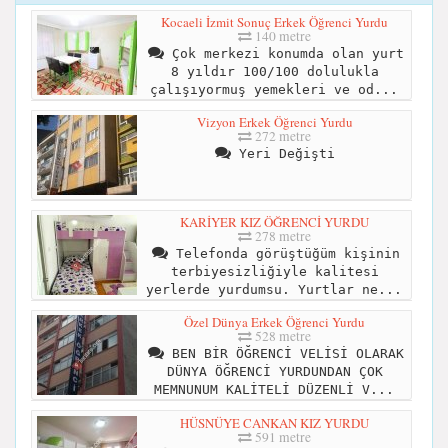
Kocaeli İzmit Sonuç Erkek Öğrenci Yurdu
140 metre
Çok merkezi konumda olan yurt
8 yıldır 100/100 dolulukla
çalışıyormuş yemekleri ve od...
Vizyon Erkek Öğrenci Yurdu
272 metre
Yeri Değişti
KARİYER KIZ ÖĞRENCİ YURDU
278 metre
Telefonda görüştüğüm kişinin
terbiyesizliğiyle kalitesi
yerlerde yurdumsu. Yurtlar ne...
Özel Dünya Erkek Öğrenci Yurdu
528 metre
BEN BİR ÖĞRENCİ VELİSİ OLARAK
DÜNYA ÖĞRENCİ YURDUNDAN ÇOK
MEMNUNUM KALİTELİ DÜZENLİ V...
HÜSNÜYE CANKAN KIZ YURDU
591 metre