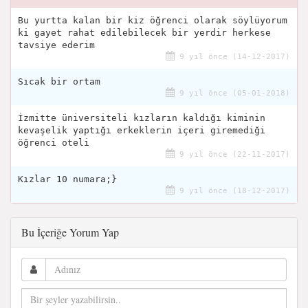
Bu yurtta kalan bir kiz öğrenci olarak söylüyorum
ki gayet rahat edilebilecek bir yerdir herkese
tavsiye ederim
9 yıl önce (14-12-2017)
Sıcak bir ortam
9 yıl önce (05-01-2018)
İzmitte üniversiteli kızların kaldığı kiminin
kevaşelik yaptığı erkeklerin içeri giremediği
öğrenci oteli
9 yıl önce (22-11-2017)
Kızlar 10 numara;}
9 yıl önce (18-12-2017)
Bu İçeriğe Yorum Yap