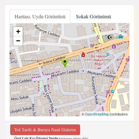
Haritası, Uydu Görüntüsü
Sokak Görünümü
+
−
©
OpenStreetMap
contributors
Yol Tarifi & Buraya Nasıl Giderim
Özel Lale Kız Öğrenci Yurdu
haritasını sitene ekle;