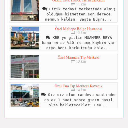
ÖZEL UNUTMAZ TIP MERKEZİ
11 km
Fizik tedavi merkezinde almış
olduğum hizmetten son derece
memnun kaldım. Başta Büşra...
Özel Maltepe Bölge Hastanesi̇
12 km
KBB ye gittim MUAMMER BEYA
bana en az %40 isitme kaybin var
diye beni korkuttuğu anla...
Özel Marmara Tıp Merkezi
13 km
Özel Fsm Tıp Merkezi Kavacık
14 km
Siz siz olun randevu saatinden
en az 1 saat sonra gidin nasıl
olsa bekletecekler. Dev...