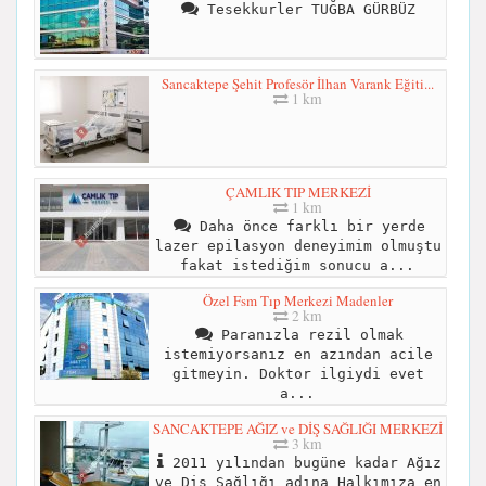
Tesekkurler TUĞBA GÜRBÜZ
Sancaktepe Şehit Profesör İlhan Varank Eğiti...
1 km
ÇAMLIK TIP MERKEZİ
1 km
Daha önce farklı bir yerde
lazer epilasyon deneyimim olmuştu
fakat istediğim sonucu a...
Özel Fsm Tıp Merkezi Madenler
2 km
Paranızla rezil olmak
istemiyorsanız en azından acile
gitmeyin. Doktor ilgiydi evet
a...
SANCAKTEPE AĞIZ ve DİŞ SAĞLIĞI MERKEZİ
3 km
2011 yılından bugüne kadar Ağız
ve Diş Sağlığı adına Halkımıza en