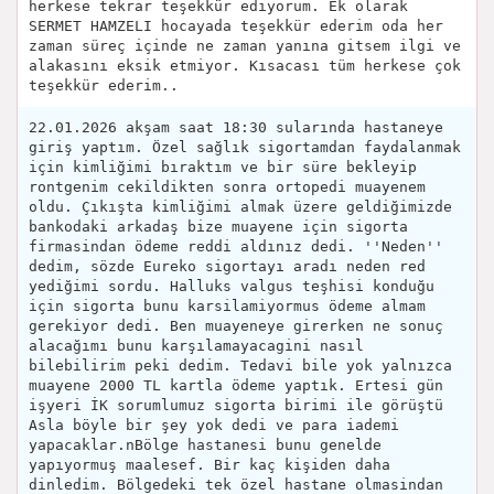
herkese tekrar teşekkür ediyorum. Ek olarak
SERMET HAMZELI hocayada teşekkür ederim oda her
zaman süreç içinde ne zaman yanına gitsem ilgi ve
alakasını eksik etmiyor. Kısacası tüm herkese çok
teşekkür ederim..
22.01.2026 akşam saat 18:30 sularında hastaneye
giriş yaptım. Özel sağlık sigortamdan faydalanmak
için kimliğimi bıraktım ve bir süre bekleyip
rontgenim cekildikten sonra ortopedi muayenem
oldu. Çıkışta kimliğimi almak üzere geldiğimizde
bankodaki arkadaş bize muayene için sigorta
firmasindan ödeme reddi aldınız dedi. ''Neden''
dedim, sözde Eureko sigortayı aradı neden red
yediğimi sordu. Halluks valgus teşhisi konduğu
için sigorta bunu karsilamiyormus ödeme almam
gerekiyor dedi. Ben muayeneye girerken ne sonuç
alacağımı bunu karşılamayacagini nasıl
bilebilirim peki dedim. Tedavi bile yok yalnızca
muayene 2000 TL kartla ödeme yaptık. Ertesi gün
işyeri İK sorumlumuz sigorta birimi ile görüştü
Asla böyle bir şey yok dedi ve para iademi
yapacaklar.nBölge hastanesi bunu genelde
yapıyormuş maalesef. Bir kaç kişiden daha
dinledim. Bölgedeki tek özel hastane olmasindan