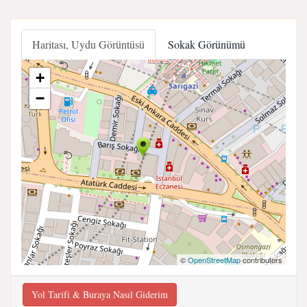
Haritası, Uydu Görüntüsü
Sokak Görünümü
+
−
©
OpenStreetMap
contributors
Yol Tarifi & Buraya Nasıl Giderim