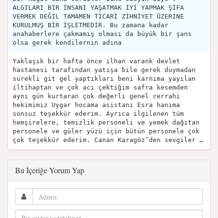
ALGILARI BİR İNSANI YAŞATMAK İYİ YAPMAK ŞİFA
VERMEK DEĞİL TAMAMEN TİCARİ ZİHNİYET ÜZERİNE
KURULMUŞ BİR İŞLETMEDİR. Bu zamana kadar
anahaberlere çakmamış olması da büyük bir şans
olsa gerek kendilernin adına
Yaklaşık bir hafta önce ilhan varank devlet
hastanesi tarafından yatışa bile gerek duymadan
sürekli git gel yaptıkları beni karnıma yayılan
iltihaptan ve çok acı çektiğim safra kesemden
aynı gün kurtaran çok değerli genel cerrahi
hekimimiz Uygar hocama asistanı Esra hanıma
sonsuz teşekkür ederim. Ayrıca ilgilenen tüm
hemşirelere, temizlik personeli ve yemek dağıtan
personele ve güler yüzü için bütün personele çok
çok teşekkür ederim. Canan Karagöz’den sevgiler …
Bu İçeriğe Yorum Yap