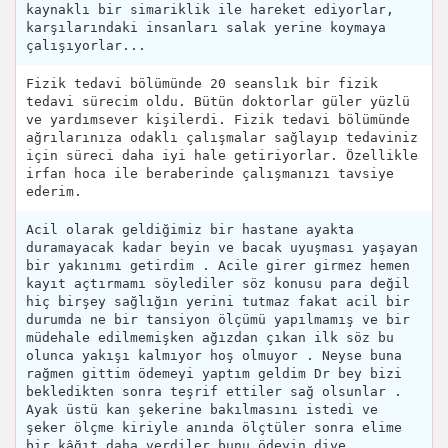
kaynaklı bir simariklik ile hareket ediyorlar,
karşılarındaki insanları salak yerine koymaya
çalışıyorlar...
Fizik tedavi bölümünde 20 seanslık bir fizik
tedavi sürecim oldu. Bütün doktorlar güler yüzlü
ve yardımsever kişilerdi. Fizik tedavi bölümünde
ağrılarınıza odaklı çalışmalar sağlayıp tedaviniz
için süreci daha iyi hale getiriyorlar. Özellikle
irfan hoca ile beraberinde çalışmanızı tavsiye
ederim.
Acil olarak geldiğimiz bir hastane ayakta
duramayacak kadar beyin ve bacak uyuşması yaşayan
bir yakınımı getirdim . Acile girer girmez hemen
kayıt açtırmamı söylediler söz konusu para değil
hiç birşey sağlığın yerini tutmaz fakat acil bir
durumda ne bir tansiyon ölçümü yapılmamış ve bir
müdehale edilmemişken ağızdan çıkan ilk söz bu
olunca yakışı kalmıyor hoş olmuyor . Neyse buna
rağmen gittim ödemeyi yaptım geldim Dr bey bizi
bekledikten sonra teşrif ettiler sağ olsunlar .
Ayak üstü kan şekerine bakılmasını istedi ve
şeker ölçme kiriyle anında ölçtüler sonra elime
bir kâğıt daha verdiler bunu ödeyin diye .