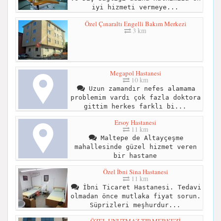
iyi hizmeti vermeye...
Özel Çınaraltı Engelli Bakım Merkezi
3 km
Megapol Hastanesi
10 km
Uzun zamandır nefes alamama
problemim vardı çok fazla doktora
gittim herkes farklı bi...
Ersoy Hastanesi
11 km
Maltepe de Altayçeşme
mahallesinde güzel hizmet veren
bir hastane
Özel İbni Sina Hastanesi
11 km
İbni Ticaret Hastanesi. Tedavi
olmadan önce mutlaka fiyat sorun.
Süprizleri meşhurdur...