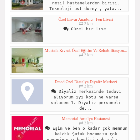
nesil hastanelerden birisi.
Teknoloji üst düzey , yata...
Özel Envar Anadolu - Fen Lisesi
2 km
Güzel bir lise.
Mustafa Kıvrak Özel Eğitim Ve Rehabilitasyon...
2 km
Dmed Özel Diatalya Diyaliz Merkezi
2 km
Diyaliz merkezinde tedavi
aliyorum iyi kotu ne varsa
solucem 1. Diyaliz personeli
de...
Memorial Antalya Hastanesi
2 km
Eşim ve ben o kadar çok memnun
kaldık Şafak hocamıza çok
güveniyoruz kendisi çok anla...