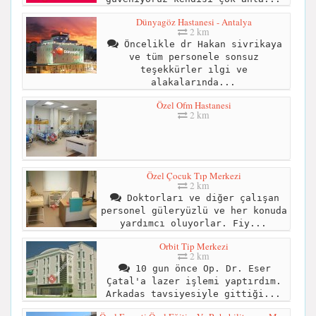
Dünyagöz Hastanesi - Antalya
2 km
Öncelikle dr Hakan sivrikaya
ve tüm personele sonsuz
teşekkürler ılgi ve
alakalarında...
Özel Ofm Hastanesi
2 km
Özel Çocuk Tıp Merkezi
2 km
Doktorları ve diğer çalışan
personel güleryüzlü ve her konuda
yardımcı oluyorlar. Fiy...
Orbit Tip Merkezi
2 km
10 gun önce Op. Dr. Eser
Çatal'a lazer işlemi yaptırdım.
Arkadas tavsiyesiyle gittiği...