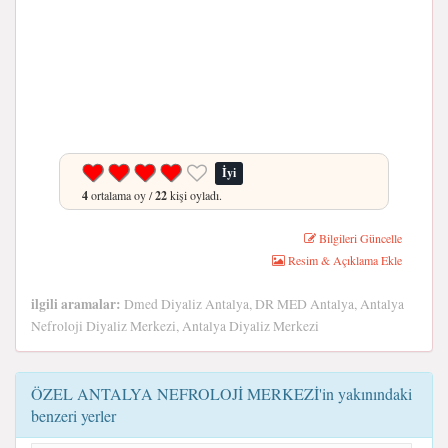
İyi
4
ortalama oy /
22
kişi oyladı.
Bilgileri Güncelle
Resim & Açıklama Ekle
ilgili aramalar:
Dmed Diyaliz Antalya, DR MED Antalya, Antalya
Nefroloji Diyaliz Merkezi, Antalya Diyaliz Merkezi
ÖZEL ANTALYA NEFROLOJİ MERKEZİ'in yakınındaki
benzeri yerler