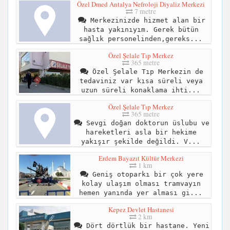
Özel Dmed Antalya Nefroloji Diyaliz Merkezi
7 metre
Merkezinizde hizmet alan bir
hasta yakınıyım. Gerek bütün
sağlık personelinden,gereks...
Özel Şelale Tıp Merkez
365 metre
Özel Şelale Tıp Merkezin de
tedaviniz var kısa süreli veya
uzun süreli konaklama ihti...
Özel Şelale Tıp Merkez
365 metre
Sevgi doğan doktorun üslubu ve
hareketleri asla bir hekime
yakışır şekilde değildi. V...
Erdem Bayazıt Kültür Merkezi
1 km
Geniş otoparkı bir çok yere
kolay ulaşım olması tramvayın
hemen yanında yer alması gi...
Kepez Devlet Hastanesi
2 km
Dört dörtlük bir hastane. Yeni