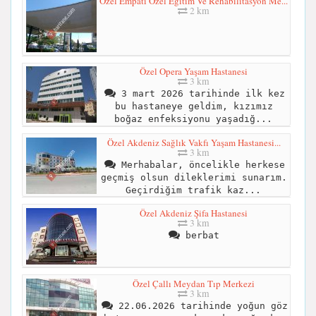
Özel Empati Özel Eğitim Ve Rehabilitasyon Me...
2 km
Özel Opera Yaşam Hastanesi
3 km
3 mart 2026 tarihinde ilk kez
bu hastaneye geldim, kızımız
boğaz enfeksiyonu yaşadığ...
Özel Akdeniz Sağlık Vakfı Yaşam Hastanesi...
3 km
Merhabalar, öncelikle herkese
geçmiş olsun dileklerimi sunarım.
Geçirdiğim trafik kaz...
Özel Akdeniz Şifa Hastanesi
3 km
berbat
Özel Çallı Meydan Tıp Merkezi
3 km
22.06.2026 tarihinde yoğun göz