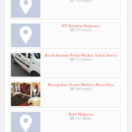
195 metre
NT (Erzurum Mağazası)
250 metre
Bosch Siemens Profilo Merkez Yetkili Servisi
273 metre
Hacıoğulları Ticaret Mobilya Beyaz Esya
290 metre
Beko Mağazası
303 metre