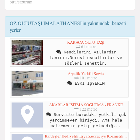
oltu/erzurum
ÖZ OLTUTAŞI İMALATHANESİ'in yakınındaki benzeri
yerler
KARACA OLTU TAŞI
61 metre
Kendilerini yıllardır
tanırım.Dürüst esnaftırlar ve
sözleri senettir.
Arçelik Yetkili Servis
101 metre
ESKİ İŞYERİM
AKARLAR ISITMA SOĞUTMA - FRANKE
122 metre
Serviste bürodaki yetkili çok
yardımsever biriydi. Ama hala
malzemenin gelip gelmediğ...
Kardeşler Hediyelik Eşya Züccaciye Kozmetik ...