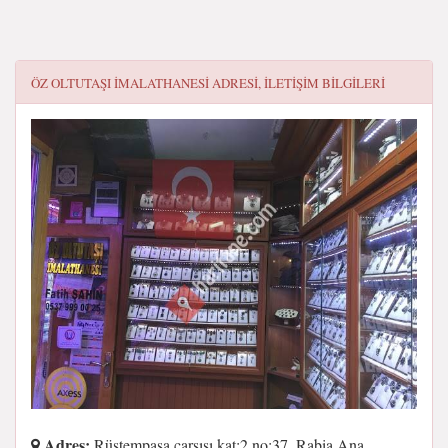
ÖZ OLTUTAŞI İMALATHANESİ
ADRESI, ILETIŞIM BILGILERI
Adres:
Rüstempaşa çarşısı kat:2 no:37, Rabia Ana