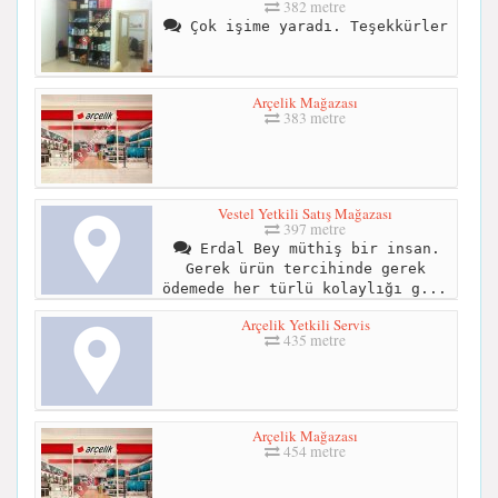
382 metre
Çok işime yaradı. Teşekkürler
Arçelik Mağazası
383 metre
Vestel Yetkili Satış Mağazası
397 metre
Erdal Bey müthiş bir insan.
Gerek ürün tercihinde gerek
ödemede her türlü kolaylığı g...
Arçelik Yetkili Servis
435 metre
Arçelik Mağazası
454 metre