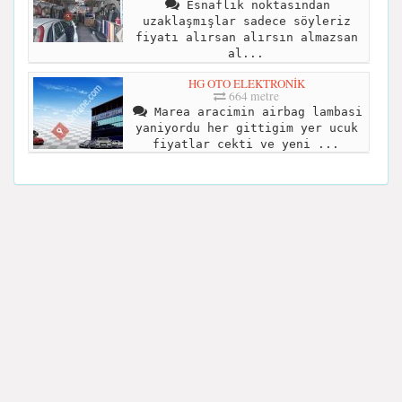
Esnaflık noktasından
uzaklaşmışlar sadece söyleriz
fiyatı alırsan alırsın almazsan
al...
HG OTO ELEKTRONİK
664 metre
Marea aracimin airbag lambasi
yaniyordu her gittigim yer ucuk
fiyatlar cekti ve yeni ...