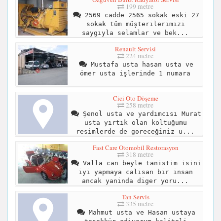
199 metre
2569 cadde 2565 sokak eski 27
sokak tüm müşterilerimizi
saygıyla selamlar ve bek...
Renault Servisi
224 metre
Mustafa usta hasan usta ve
ömer usta işlerinde 1 numara
Cici Oto Döşeme
258 metre
Şenol usta ve yardımcısı Murat
usta yırtık olan koltuğumu
resimlerde de göreceğiniz ü...
Fast Care Otomobil Restorasyon
318 metre
Valla can beyle tanistim isini
iyi yapmaya calisan bir insan
ancak yaninda diger yoru...
Tan Servis
335 metre
Mahmut usta ve Hasan ustaya