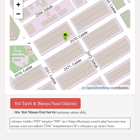
+
−
©
OpenStreetMap
contributors
Yol Tarifi & Buraya Nasıl Giderim
Oto Test Nissan Özel Servis
haritasını sitene ekle;