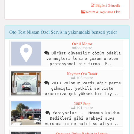
Bilgileri Güncelle
Resim & Açıklama Ekle
Oto Test Nissan Özel Servis'in yakınındaki benzeri yerler
Özbil Motor
99 metre
Dürüst güvenilir çözüm odaklı
ve müşteri lehine çözüm üreten
profesyonel bir firma. P...
Kaymaz Oto Tamir
103 metre
2013 Polomuz vardı ağır perte
çıkmıştı, yetkili serviste
aracımıza çok yüksek bir fiy...
2002 Stop
191 metre
Yapiyorlar ... Memnun kaldim
Dedikleri gibi arabayi suya
vurunca icine hafif su aliyo...
Özgüven Bulut Radyatör Servisi