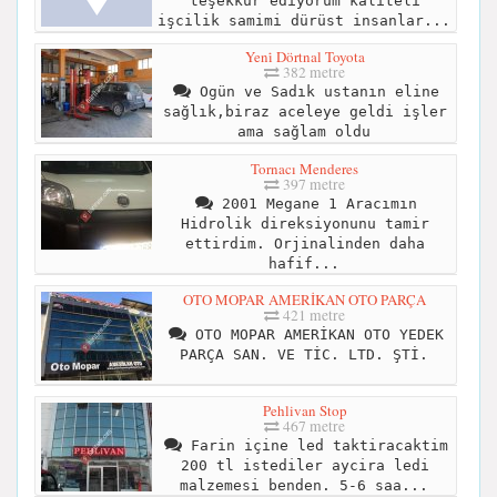
teşekkür ediyorum kaliteli
işcilik samimi dürüst insanlar...
Yeni̇ Dörtnal Toyota
382 metre
Ogün ve Sadık ustanın eline
sağlık,biraz aceleye geldi işler
ama sağlam oldu
Tornacı Menderes
397 metre
2001 Megane 1 Aracımın
Hidrolik direksiyonunu tamir
ettirdim. Orjinalinden daha
hafif...
OTO MOPAR AMERİKAN OTO PARÇA
421 metre
OTO MOPAR AMERİKAN OTO YEDEK
PARÇA SAN. VE TİC. LTD. ŞTİ.
Pehlivan Stop
467 metre
Farin içine led taktiracaktim
200 tl istediler aycira ledi
malzemesi benden. 5-6 saa...