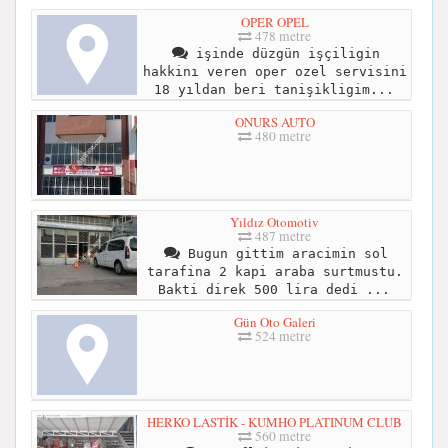
OPER OPEL
478 metre
işinde düzgün işçiligin
hakkinı veren oper ozel servisini
18 yıldan beri tanişikligim...
ONURS AUTO
480 metre
Yıldız Otomotiv
487 metre
Bugun gittim aracimin sol
tarafina 2 kapi araba surtmustu.
Bakti direk 500 lira dedi ...
Gün Oto Galeri
524 metre
HERKO LASTİK - KUMHO PLATINUM CLUB
560 metre