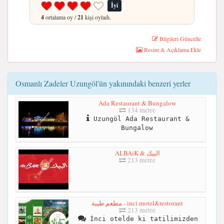
İyi
4
ortalama oy /
21
kişi oyladı.
Bilgileri Güncelle
Resim & Açıklama Ekle
Osmanlı Zadeler Uzungöl'ün yakınındaki benzeri yerler
Ada Restaurant & Bungalow
134 metre
Uzungöl Ada Restaurant &
Bungalow
ALBAiK & البيك
213 metre
مطعم طيبة - inci motel&restorant
213 metre
İnci otelde ki tatilimizden