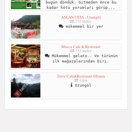
bugün döndük. Gitmeden önce bu
kadar kötü yorumları görüp...
ASLAN USTA - Uzungöl
232 metre
mükemmel bir yer
Mucca Cafe & Restorant
731 metre
Mükemmel gelato.. Ve türünün
ilk mağazalarından biri.
Zirve Cafe&Restorant-Glisura
4 km
Uzungöl