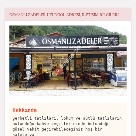
OSMANLI ZADELER UZUNGÖL
ADRESI, ILETIŞIM BILGILERI
Hakkında
Şerbetli tatlıları, lokum ve sütlü tatlıların
bulunduğu kahve çeşitlerininde bulunduğu
güzel vakit geçirebileceginiz hoş bir
kafeterya