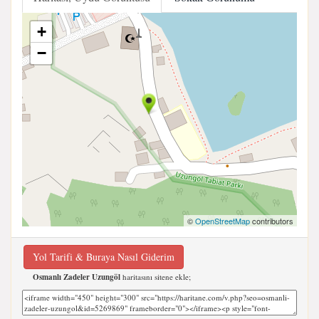
+
−
©
OpenStreetMap
contributors
Yol Tarifi & Buraya Nasıl Giderim
Osmanlı Zadeler Uzungöl
haritasını sitene ekle;