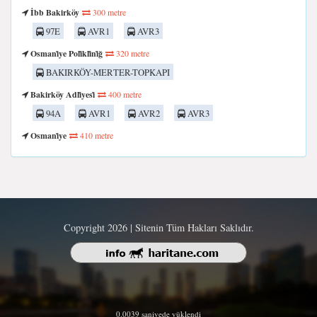
İbb Bakirköy
300 metre
97E
AVR1
AVR3
Osmani̇ye Poli̇kli̇ni̇ğ
320 metre
BAKIRKÖY-MERTER-TOPKAPI
Bakirköy Adli̇yesi̇
400 metre
94A
AVR1
AVR2
AVR3
Osmani̇ye
410 metre
Copyright 2026 | Sitenin Tüm Hakları Saklıdır.
0.0039 saniyede yüklendi