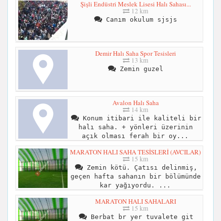
Şişli Endüstri Meslek Lisesi Halı Sahası...
12 km
Canım okulum sjsjs
Demir Halı Saha Spor Tesisleri
13 km
Zemin guzel
Avalon Halı Saha
14 km
Konum itibari ile kaliteli bir
halı saha. + yönleri üzerinin
açık olması ferah bir oy...
MARATON HALI SAHA TESİSLERİ (AVCILAR)
15 km
Zemin kötü. Çatısı delinmiş,
geçen hafta sahanın bir bölümünde
kar yağıyordu. ...
MARATON HALI SAHALARI
15 km
Berbat br yer tuvalete git