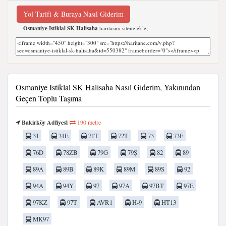
Yol Tarifi & Buraya Nasıl Giderim
Osmaniye Istiklal SK Halisaha
haritasını sitene ekle;
Osmaniye Istiklal SK Halisaha Nasıl Giderim, Yakınından
Geçen Toplu Taşıma
Bakirköy Adli̇yesi̇
190 metre
31
31E
71T
72T
73
73F
76D
78ZB
79G
79Ş
82
89
89A
89B
89K
89M
89S
92
94A
94Y
97
97A
97BT
97E
97KZ
97T
AVR1
H-9
HT13
MK97