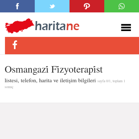
Osmangazi̇ Fi̇zyoterapi̇st
listesi, telefon, harita ve iletişim bilgileri
sayfa 0/1, toplam 1
sonuç