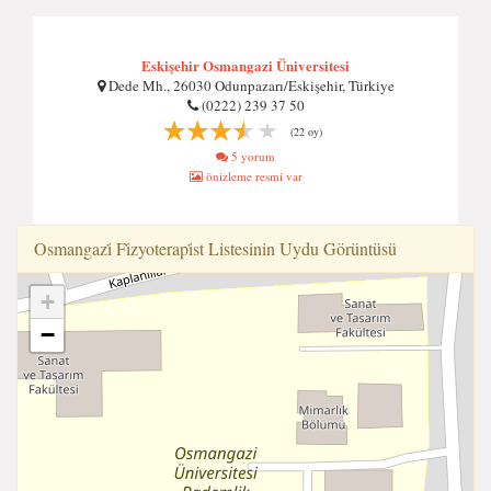
Eskişehir Osmangazi Üniversitesi
Dede Mh., 26030 Odunpazarı/Eskişehir, Türkiye
(0222) 239 37 50
(22 oy)
5 yorum
önizleme resmi var
Osmangazi̇ Fi̇zyoterapi̇st Listesinin Uydu Görüntüsü
+
−