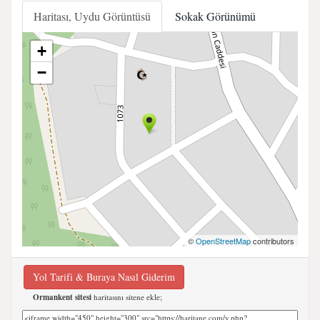
Haritası, Uydu Görüntüsü
Sokak Görünümü
+
−
©
OpenStreetMap
contributors
Yol Tarifi & Buraya Nasıl Giderim
Ormankent sitesi
haritasını sitene ekle;