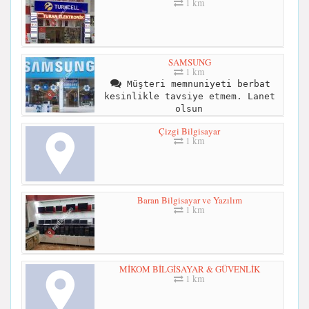
1 km
SAMSUNG
1 km
Müşteri memnuniyeti berbat
kesinlikle tavsiye etmem. Lanet
olsun
Çizgi Bilgisayar
1 km
Baran Bilgisayar ve Yazılım
1 km
MİKOM BİLGİSAYAR & GÜVENLİK
1 km