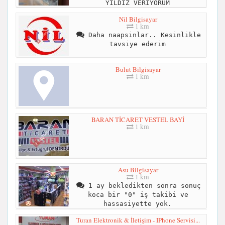
YILDIZ VERİYORUM
Nil Bilgisayar
1 km
Daha naapsinlar.. Kesinlikle
tavsiye ederim
Bulut Bilgisayar
1 km
BARAN TİCARET VESTEL BAYİ
1 km
Asu Bilgisayar
1 km
1 ay bekledikten sonra sonuç
koca bir "0" iş takibi ve
hassasiyette yok.
Turan Elektronik & İletişim - IPhone Servisi...