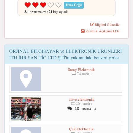
Fena Değil
3.1
ortalama oy /
21
kişi oyladı.
Bilgileri Güncelle
Resim & Açıklama Ekle
ORJİNAL BİLGİSAYAR ve ELEKTRONİK ÜRÜNLERİ
İTH.İHR.SAN.TİC.LTD.ŞTİ'in yakınındaki benzeri yerler
Saray Elektronik
74 metre
zirve elektronik
264 metre
10 numara
Çağ Elektronik
364 metre