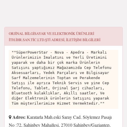
ORJİNAL BİLGİSAYAR VE ELEKTRONİK ÜRÜNLERİ
İTH.İHR.SAN.TİC.LTD.ŞTİ
ADRESI, ILETIŞIM BILGILERI
""SüperPowerStar - Nova - Apedra - Markalı
Ürünlerimizin İmalatını ve Yerli Üretimini
yaparak ve daha bir çok marka Ürünlerin
Satışını yaptığımız Mağazamızda Cep Telefonu
Aksesuarları, Yedek Parçaları ve Bilgisayar
Sarf Malzemelerinin Toptan ve Perakende
Satışı ile ayrıca Teknik Servis ve yine Cep
Telefonu, Tablet, Orjinal Şarj cihazları,
Bluetooth kulaklıklar, Akıllı saatler, Ve
diğer Elektronik ürünlerin Satışını yaparak
Tüm müşterilerimize Hizmet Vermektedir.""
Adres:
Karatarla Mah.eski Saray Cad. Söylemez Pasajı
No :72, Şahinbey Mahallesi, 27010 Şahinbey/Gaziantep,