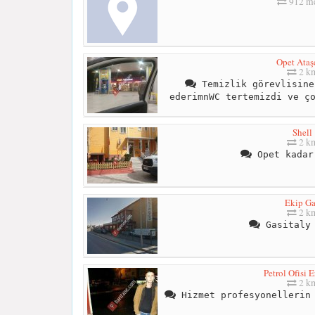
912 me
Opet Ataş
2 k
Temizlik görevlisine
ederimnWC tertemizdi ve ç
Shell
2 k
Opet kadar
Ekip G
2 k
Gasitaly 
Petrol Ofisi E
2 k
Hizmet profesyonellerin 