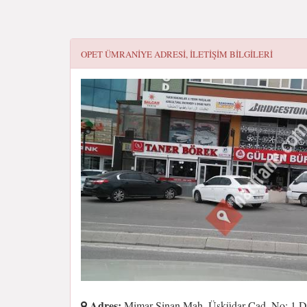
OPET ÜMRANIYE
ADRESI, ILETIŞIM BILGILERI
Adres:
Mimar Sinan Mah. Üsküdar Cad. No: 1 D