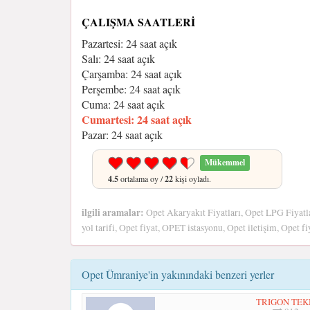
ÇALIŞMA SAATLERI
Pazartesi: 24 saat açık
Salı: 24 saat açık
Çarşamba: 24 saat açık
Perşembe: 24 saat açık
Cuma: 24 saat açık
Cumartesi: 24 saat açık
Pazar: 24 saat açık
Mükemmel
4.5
ortalama oy /
22
kişi oyladı.
ilgili aramalar:
Opet Akaryakıt Fiyatları, Opet LPG Fiyatl
yol tarifi, Opet fiyat, OPET istasyonu, Opet iletişim, Opet fi
Opet Ümraniye'in yakınındaki benzeri yerler
TRIGON TEK