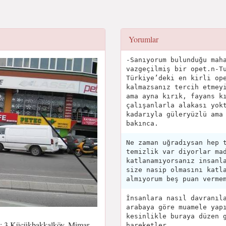
Yorumlar
-Sanıyorum bulunduğu mah
vazgeçilmiş bir opet.n-T
Türkiye’deki en kirli op
kalmazsanız tercih etmey
ama ayna kırık, fayans k
çalışanlarla alakası yok
kadarıyla güleryüzlü ama
bakınca.
Ne zaman uğradıysan hep 
temizlik var diyorlar ma
katlanamıyorsanız insanl
size nasip olmasını katl
almıyorum beş puan verme
İnsanlara nasıl davranıl
arabaya göre muamele yap
kesinlikle buraya düzen 
: 3 Küçükbakkalköy, Mimar
hareketler