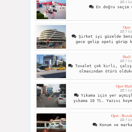
4 k
En doğru seçim 
Opet
5 k
Şirket iyi güzelde benz
gece gelip opeti görüp 
Shell
5 k
Tuvalet çok kirli, çalış
olmasından ötürü olduk
Opet Mal
5 k
Yıkama için yer açmışl
yıkama 10 TL. Yazısı koy
Opet - Bozok
5 k
Konum ve marka