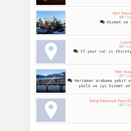
Opet Sanca
5 k
Hizmet ve 
Lukoi
5 k
If your car is thirsty
Opet Ataş
5 k
Herzaman arabama yakıt a
yüzlü ve iyi hizmet an
Erbağ Elektronik Panel Eti
5 k