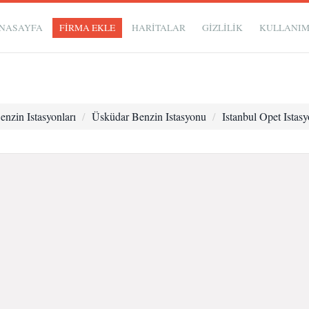
NASAYFA
FİRMA EKLE
HARİTALAR
GIZLILIK
KULLANI
enzin Istasyonları
Üsküdar Benzin Istasyonu
Istanbul Opet Istas