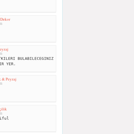
 Dekor
km
eyzaj
km
KILERI BULABILECEGINIZ
IR YER.
k & Peyzaj
km
ilik
km
iful