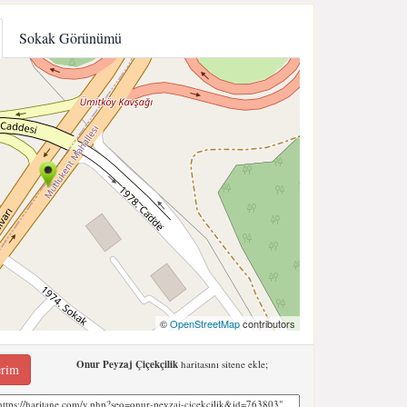
Sokak Görünümü
©
OpenStreetMap
contributors
Onur Peyzaj Çiçekçilik
haritasını sitene ekle;
erim