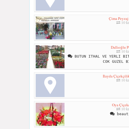
Çima Peyzaj
10 
Dallıoğlu P
10 
BUTUN ITHAL VE YERLI BIT
COK GUZEL B
Ilayda Çiçekçili
10 
Oya Çiçekç
10 
beaut