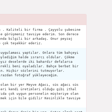
n . Kaliteli bir firma . Çayyolu şubesine
le görüşmeniz tavsiye ederim. Son derece
unda bilgili bir arkadaş. Onur peyzaj
e çok teşekkür ederiz.
 uygulaması yaptılar. Onlara tüm bahçeyi
öylediğim halde ısrarcı oldular. Çökme
ayız deselerde iki bahardır defalarca
ürekli beni oyaladılar. Bahçe berbat bir
ın. Hiçbir sözlerini tutmuyorlar.
irazdan fotoğraf yükleyeceğim.
 olan bir yer Meyve Ağacı, süs ağacı süs
leri kendi üretimleri olduğu gibi ithal
rıda çok uygun personelin müşteriye olan
zmek için bile gidilir Kesinlikle tavsiye