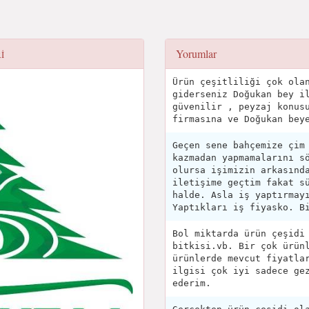
Yorumlar
I
Ürün çeşitliliği çok ola
giderseniz Doğukan bey i
güvenilir , peyzaj konus
firmasına ve Doğukan bey
Geçen sene bahçemize çim
kazmadan yapmamalarını s
olursa işimizin arkasınd
iletişime geçtim fakat s
halde. Asla iş yaptırmay
Yaptıkları iş fiyasko. B
Bol miktarda ürün çeşidi
bitkisi.vb. Bir çok ürün
ürünlerde mevcut fiyatla
ilgisi çok iyi sadece ge
ederim.