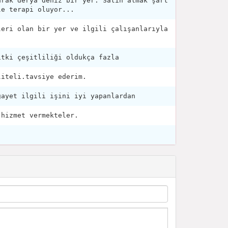
arak derya deniz bir yer. Satın almak şart
le terapi oluyor...
leri olan bir yer ve ilgili çalışanlarıyla
itki çeşitliliği oldukça fazla
liteli.tavsiye ederim.
gayet ilgili işini iyi yapanlardan
 hizmet vermekteler.