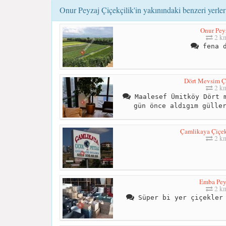
Onur Peyzaj Çiçekçilik'in yakınındaki benzeri yerler
Onur Pey
2 k
fena d
Dört Mevsim Çi
2 k
Maalesef Ümitköy Dört m
gün önce aldıgım gülle
Çamlikaya Çiçe
2 k
Emba Pey
2 k
Süper bi yer çiçekler 