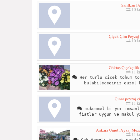
Sarılkan P
10 
Çiçek Çim Peyzaj 
10 
Göktaş Çiçekçilik 
11 
Her turlu cicek tohum to
bulabileceginiz guzel 
Çınar peyzaj ç
11 
mükemmel bi yer imsanl
fiatlar uygun ve makul y
Ankara Umut Peyzaj Meza
11 
Çok önemli hizmet verdiğ