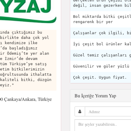
Gerçekten ürün çeşidi ol
değil, insan gezerken bi
Bol miktarda bitki çeşit
rengarenk bir yer
ında çıktığımız bu
Çalışanlar çok ilgili, b
birlikte daha çok yol
ı kendimize ilke
İyi çeşit bol ürünler ka
’da başladığımız
ir Ödemiş’te yer alan
Güzel temiz çalışanları 
e İzmir’de devam
tüm Türkiye’ye satış
Güvenilir ve güler yüzlü
etim bitkilerimizin
oğrultusunda ithalatta
Çok çeşit. Uygun fiyat.
kaliteli bitki, düzgün
eyiz."
Bu İçeriğe Yorum Yap
00 Çankaya/Ankara, Türkiye