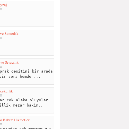
eyzaj
km
ve Seracılık
km
ve Seracılık
km
prak cesitini bir arada
bir sera hemde ...
içekcilik
km
ar cok alaka oluyolar
illik mezar bakim...
r Bakım Hizmetleri
km
imizden çok menmunum o