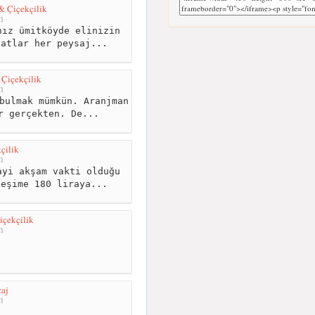
& Çiçekçilik
m
ız ümitköyde elinizin
yatlar her peysaj...
Çiçekçilik
m
bulmak mümkün. Aranjman
r gerçekten. De...
çilik
m
yi akşam vakti olduğu
 eşime 180 liraya...
çekçilik
m
aj
m