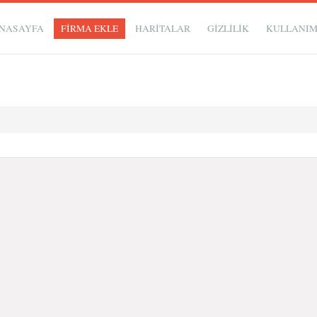
NASAYFA
FİRMA EKLE
HARİTALAR
GIZLILIK
KULLANI