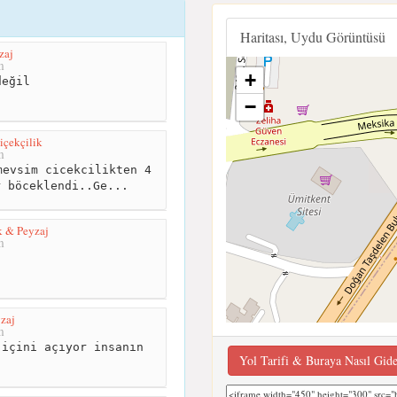
Haritası, Uydu Görüntüsü
zaj
m
+
eğil
−
çekçilik
m
evsim cicekcilikten 4
r böceklendi..Ge...
k & Peyzaj
m
zaj
m
içini açıyor insanın
Yol Tarifi & Buraya Nasıl Gid