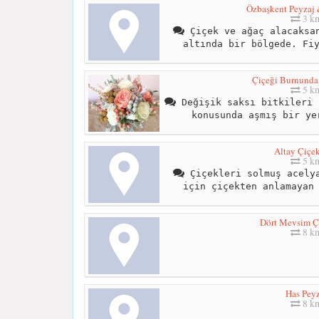
Özbaşkent Peyzaj 
3 k
Çiçek ve ağaç alacaksan
altında bir bölgede. Fi
Çiçeği Burnunda 
5 k
Değişik saksı bitkileri 
konusunda aşmış bir ye
Altay Çiçek
5 k
Çiçekleri solmuş acelya
için çiçekten anlamayan
Dört Mevsim Çi
8 k
Has Peyz
8 k