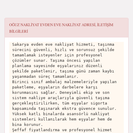
OĞUZ NAKLİYAT EVDEN EVE NAKLİYAT
ADRESI, ILETIŞIM
BILGILERI
Sakarya evden eve nakliyat hizmeti, taşınma
sürecini güvenli, hızlı ve sorunsuz şekilde
tamamlamak isteyenler için profesyonel
çözümler sunar. Taşıma öncesi yapılan
planlama sayesinde eşyalarınız düzenli
şekilde paketlenir, taşıma günü zaman kaybı
yaşanmadan süreç tamamlanır.
Birinci sınıf ambalaj malzemeleriyle yapılan
paketleme, eşyaların darbelere karşı
korunmasını sağlar. Deneyimli ekip ve son
sistem nakliye araçlarıyla güvenli taşıma
gerçekleştirilirken, tüm eşyalar sigorta
kapsamında taşınarak ekstra güvence sunulur.
Yüksek katlı binalarda asansörlü nakliyat
sistemleri kullanılarak hem eşyalar hem de
bina korunur.
Şeffaf fiyatlandırma ve profesyonel hizmet