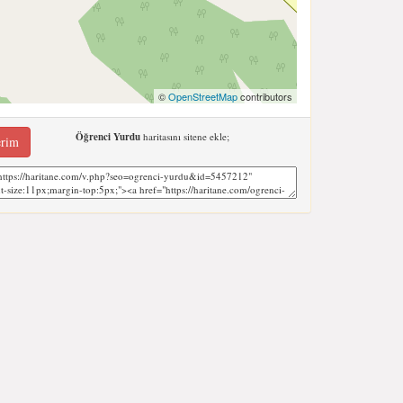
©
OpenStreetMap
contributors
Öğrenci Yurdu
haritasını sitene ekle;
erim