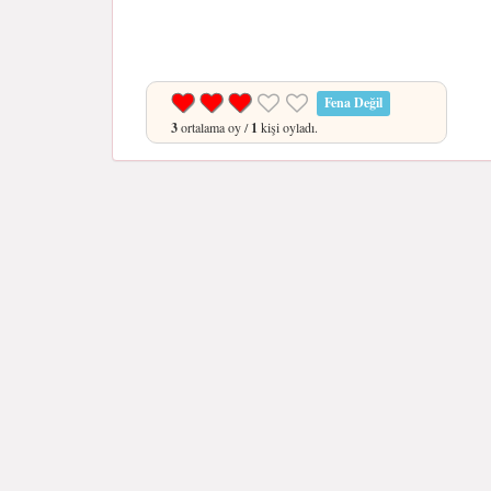
Fena Değil
3
ortalama oy /
1
kişi oyladı.