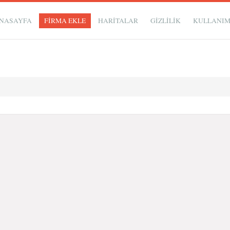
NASAYFA
FİRMA EKLE
HARİTALAR
GIZLILIK
KULLANI