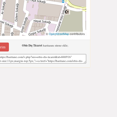
©
OpenStreetMap
contributors
Obis Dış Ticaret
haritasını sitene ekle;
erim