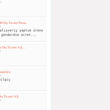
m
 Dış Ticaret Pazar...
m
alışveriş yaptım ürünü
 gönderdim ücret...
Dış Ticaret A.Ş....
m
ompleksi
m
ilgiç
Dış Ticaret A.Ş
m