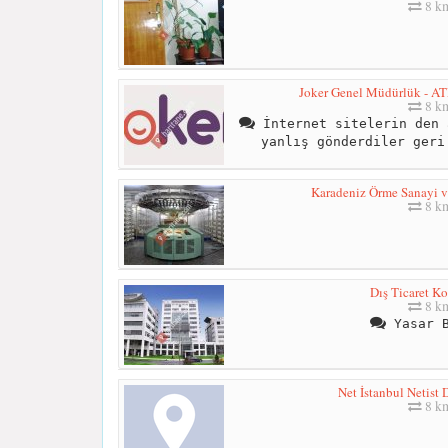
8 k
Joker Genel Müdürlük - ATM
8 k
İnternet sitelerin den 
yanlış gönderdiler geri
Karadeniz Örme Sanayi ve 
8 k
Dış Ticaret K
8 k
Yasar B
Net İstanbul Netist 
8 k