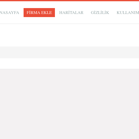
NASAYFA
FİRMA EKLE
HARİTALAR
GIZLILIK
KULLANI