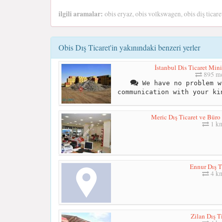
ilgili aramalar:
obis eryaz, obis volkswagen, obis diş ticare
Obis Dış Ticaret'in yakınındaki benzeri yerler
İstanbul Dis Ticaret Min
895 me
We have no problem w
communication with your ki
Meric Dış Ticaret ve Büro 
1 k
Ennur Dış T
4 k
Zilan Dış T