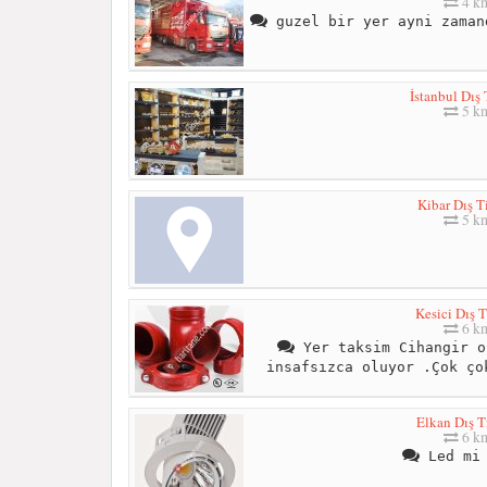
4 k
guzel bir yer ayni zaman
İstanbul Dış 
5 k
Kibar Dış T
5 k
Kesici Dış T
6 k
Yer taksim Cihangir o
insafsızca oluyor .Çok ço
Elkan Dış T
6 k
Led mi 