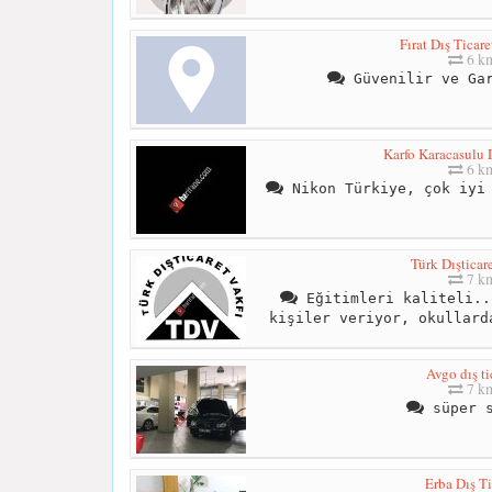
Fırat Dış Ticaret
6 k
Güvenilir ve Gar
Karfo Karacasulu D
6 k
Nikon Türkiye, çok iyi 
Türk Dışticar
7 k
Eğitimleri kaliteli..
kişiler veriyor, okullard
Avgo dış ti
7 k
süper s
Erba Dış Ti