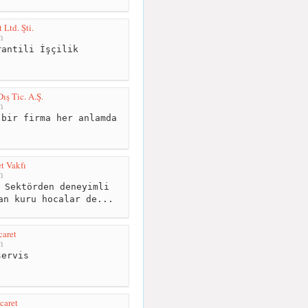
 Ltd. Şti.
m
antili İşçilik
ış Tic. A.Ş.
m
bir firma her anlamda
et Vakfı
m
 Sektörden deneyimli
an kuru hocalar de...
caret
m
ervis
caret