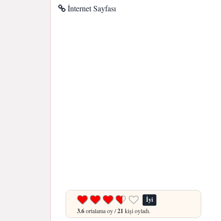
İnternet Sayfası
İyi
3.6
ortalama oy /
21
kişi oyladı.