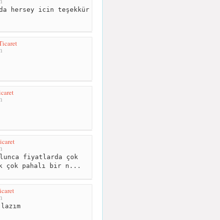
m
da hersey icin teşekkür
Ticaret
m
icaret
m
icaret
m
lunca fiyatlarda çok
k çok pahalı bir n...
icaret
m
lazım