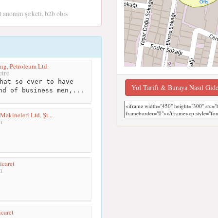
t anonim şirketi, b2b obis
ing, Petroleum Ltd.
tre
hat so ever to have
Yol Tarifi & Buraya Nasıl Gid
nd of business men,...
Makineleri Ltd. Şt...
m
icaret
m
icaret