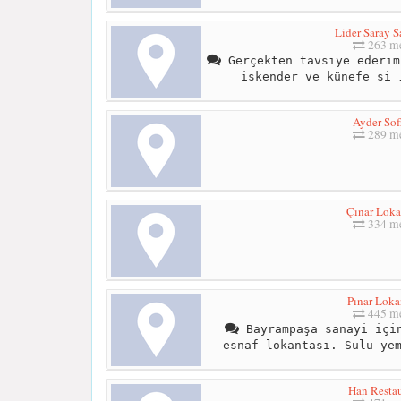
Lider Saray S
263 me
Gerçekten tavsiye ederim
iskender ve künefe si 
Ayder Sof
289 me
Çınar Loka
334 me
Pınar Loka
445 me
Bayrampaşa sanayi için
esnaf lokantası. Sulu ye
Han Restau