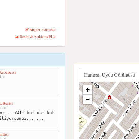
Bilgileri Güncelle
Resim & Açıklama Ekle
 Kebapçısı
Haritası, Uydu Görüntüsü
tre
+
−
öftecisi
tre
or... #Alt kat üst kat
iliyorsunuz... ...
ntası
tre