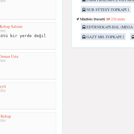
tre
NUR SÝTESÝ-TOPKAPI 1
Minibüs Duraðý
230 metre
 Kebap Salonu
EDÝRNEKAPI-HAL (MEGA 
tre
ötü bir yerde değil
GAZÝ MH.-TOPKAPI 2
 Osman Usta
tre
eyit
tre
ı Kebap
tre