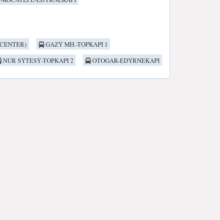
CENTER)
GAZÝ MH.-TOPKAPI 1
NUR SÝTESÝ-TOPKAPI 2
OTOGAR-EDÝRNEKAPI