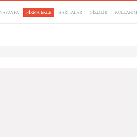
NASAYFA
FİRMA EKLE
HARİTALAR
GIZLILIK
KULLANI