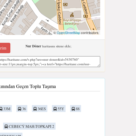
©
OpenStreetMap
contributors
Nur Döner
haritasını sitene ekle;
erim
kınından Geçen Toplu Taşıma
33M
36
36ES
55Y
88
CEBECÝ MAH-TOPKAPI 2