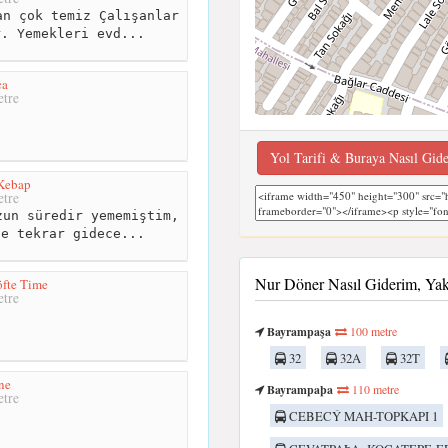
n çok temiz Çalışanlar
r. Yemekleri evd...
ca
tre
Yol Tarifi & Buraya Nasıl Gid
 Kebap
tre
un süredir yememiştim,
le tekrar gidece...
Nur Döner Nasıl Giderim, Ya
fte Time
tre
Bayrampaşa
100 metre
32
32A
32T
ne
Bayrampaþa
110 metre
tre
CEBECÝ MAH-TOPKAPI 1