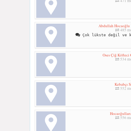
471 me
Abdullah Hocaoğlu
485 me
Çok lükste değil ve k
Oses Çiğ Köfteci
534 me
Kebabçı S
552 me
Hocaoğullar
556 me