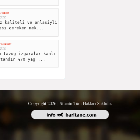
toran
tre
z kaliteli ve anlasiyli
esi gereken mek...
taurant
tre
 tavug izgaralar kanlı
 tandır %70 yag ...
Copyright 2026 | Sitenin Tüm Hakları Saklıdır.