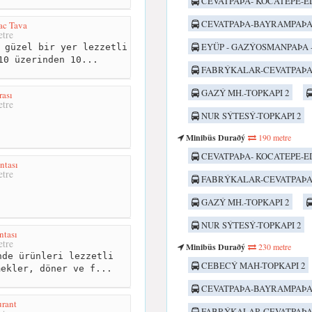
CEVATPAÞA- KOCATEPE-E
CEVATPAÞA-BAYRAMPAÞA
ac Tava
tre
EYÜP - GAZÝOSMANPAÞA 
 güzel bir yer lezzetli
10 üzerinden 10...
FABRÝKALAR-CEVATPAÞA
GAZÝ MH.-TOPKAPI 2
rası
tre
NUR SÝTESÝ-TOPKAPI 2
Minibüs Duraðý
190 metre
CEVATPAÞA- KOCATEPE-E
ntası
tre
FABRÝKALAR-CEVATPAÞA
GAZÝ MH.-TOPKAPI 2
NUR SÝTESÝ-TOPKAPI 2
ntası
tre
Minibüs Duraðý
230 metre
de ürünleri lezzetli
CEBECÝ MAH-TOPKAPI 2
mekler, döner ve f...
CEVATPAÞA-BAYRAMPAÞA
rant
FABRÝKALAR-CEVATPAÞA