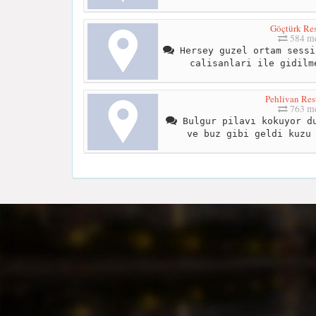
Göçtürk Res
584 me
Hersey guzel ortam sessi
calisanlari ile gidilm
Pehlivan Res
763 me
Bulgur pilavı kokuyor du
ve buz gibi geldi kuzu