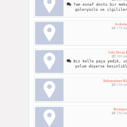
Tam esnaf dostu bir meka
güleryüzlü ve ilgilile
Acıkım
158 me
Urfa Divan
189 me
Biz kelle paça yedik, uz
yolum düşerse kesinlik
Sultanahmet Kö
256 me
Komage
256 me