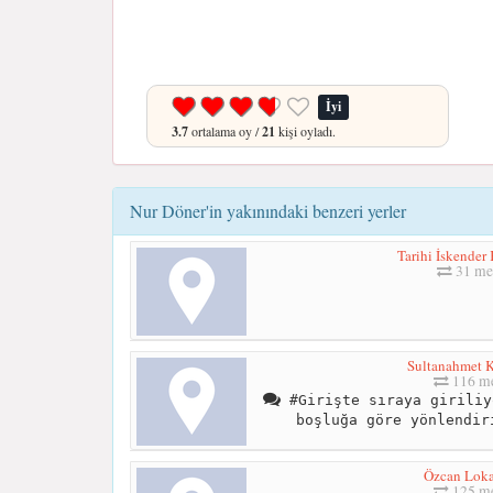
İyi
3.7
ortalama oy /
21
kişi oyladı.
Nur Döner'in yakınındaki benzeri yerler
Tarihi İskender
31 me
Sultanahmet K
116 me
#Girişte sıraya giriliy
boşluğa göre yönlendir
Özcan Loka
125 me