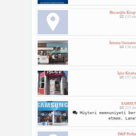
Hocaoğlu Kitap 
135 me
İntema Gaziant
136 me
İşler Kitabe
157 me
SAMSU
215 me
Müşteri memnuniyeti ber
etmem. Lane
D&P Perf