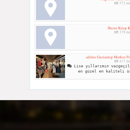
372 me
Huzur Kitap K
378 me
adidas Gaziantep Merkez Fr
417 me
Lise yıllarımın vazgeçil
en güzel en kaliteli ü