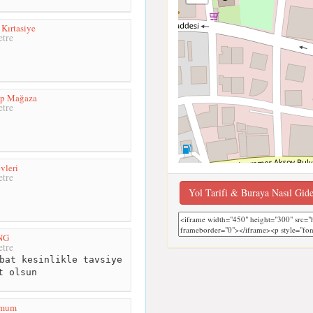
Kırtasiye
tre
ep Mağaza
tre
vleri
tre
Yol Tarifi & Buraya Nasıl Gid
NG
tre
bat kesinlikle tavsiye
t olsun
umum