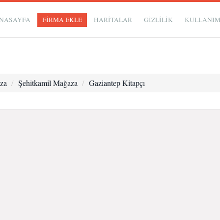
NASAYFA
FİRMA EKLE
HARİTALAR
GIZLILIK
KULLANI
za
Şehitkamil Mağaza
Gaziantep Kitapçı