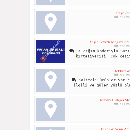
Ceyo Sto
327 me
Yaşar Cevizli Mağazaları -
338 me
Bildiğim kadarıyla Gazi
kırtasiyecisi. Çok çeşi
Tekbir Gi
360 me
Kaliteli ürünler var ç
ilgili ve güler yüzlü ol
Tommy Hilfiger Sto
371 me
Tuğba & Venn Ant