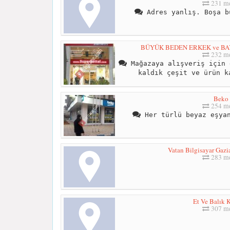
231 me
Adres yanlış. Boşa b
BÜYÜK BEDEN ERKEK ve BAYAN
232 me
Mağazaya alışveriş için 
kaldık çeşit ve ürün k
Beko
254 me
Her türlü beyaz eşyan
Vatan Bilgisayar Gazi
283 me
Et Ve Balık
307 me