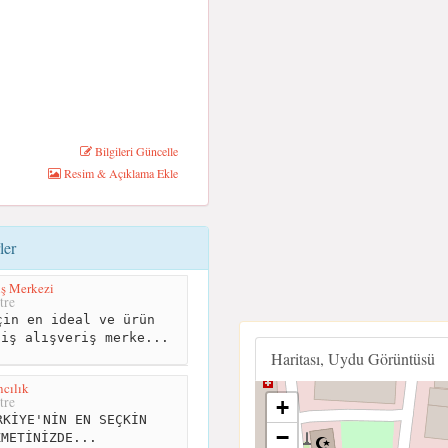
Bilgileri Güncelle
Resim & Açıklama Ekle
ler
iş Merkezi
tre
in en ideal ve ürün
niş alışveriş merke...
Haritası, Uydu Görüntüsü
cılık
tre
+
KİYE'NİN EN SEÇKİN
−
ZMETİNİZDE...