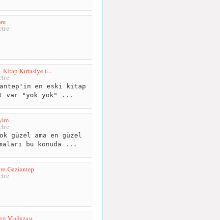
re
tre
 Kitap Kırtasiye (...
tre
antep'in en eski kitap
t var "yok yok" ...
yim
tre
ok güzel ama en güzel
maları bu konuda ...
re-Gaziantep
tre
ep Mağazası