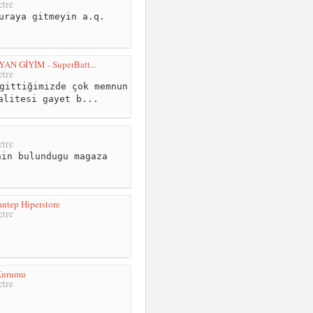
tre
uraya gitmeyin a.q.
 GİYİM - SuperBatt...
tre
gittiğimizde çok memnun
alitesi gayet b...
tre
in bulundugu magaza
antep Hiperstore
tre
 Kurumu
tre