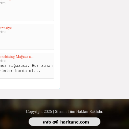
tre
ırtasiye
tre
anchising Mağaza a...
tre
mez mağazası. Her zaman
rünler burda ol...
Copyright 2026 | Sitenin Tüm Hakları Saklıdır.