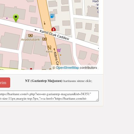
©
OpenStreetMap
contributors
NT (Gaziantep Mağazası)
haritasını sitene ekle;
erim