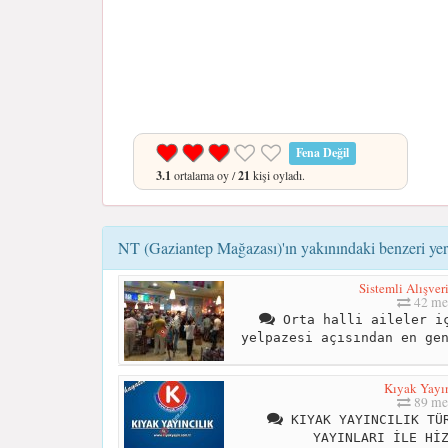
Fena Değil
3.1
ortalama oy /
21
kişi oyladı.
NT (Gaziantep Mağazası)'ın yakınındaki benzeri yer
Sistemli Alışver
42 me
Orta halli aileler iç
yelpazesi açısından en ge
Kıyak Yayın
89 me
KIYAK YAYINCILIK TÜR
YAYINLARI İLE Hİ