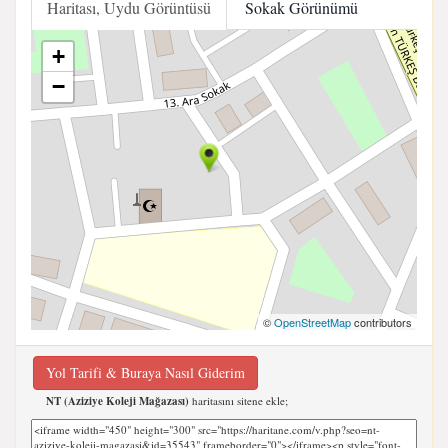
Haritası, Uydu Görüntüsü
Sokak Görünümü
+
−
©
OpenStreetMap
contributors
Yol Tarifi & Buraya Nasıl Giderim
NT (Aziziye Koleji Mağazası)
haritasını sitene ekle;