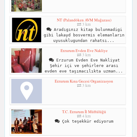
NT (Palandöken AVM Mağazası)
3 km
Aradıgınız kitap bulunmadigi
gibi lakayd bosvermis elemanların
uyusuklugundan rahatsı...
Erzurum Evden Eve Nakliye
3 km
Erzurum Evden Eve Nakliyat
Şehir içi ve şehirlere arası
evden eve taşımacılıkta uzman...
Erzurum Kına Gecesi Organizasyon
3 km
T.C. Erzurum İl Müftülüğü
4 km
Çok teşekkür ediyorum