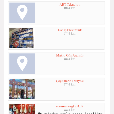
ABT Teknoloji
4 km
Dadaş Elektronik
4 km
Makro Ofis Asansör
4 km
Çoçukların Dünyası
4 km
erzurum ezgi müzik
4 km