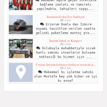
Babadan oğula geçen incelikte
bağlama imalatı ve tamiratı
yapılmakta. Sahipleri saygı...
Erzurum Evden Eve Nakliyat
4 km
Erzurum Dumlu dan İzmire
eşyamı tasitttim verilen saatte
gelindi paketleme montoj pro...
İnşirah Sahaf ve Kitapevi
4 km
Üslubuyla muhabbetiyle sıcak
kanlı samimi insanların buluşma
noktası😌 bu hizmet için ...
Ceylan iletişim kırtasiye hırdavat oyuncak p...
4 km
Mükemmel bı işletme sahibi
olan Mustafa bey çok kibar ve iyi
bı esnaf