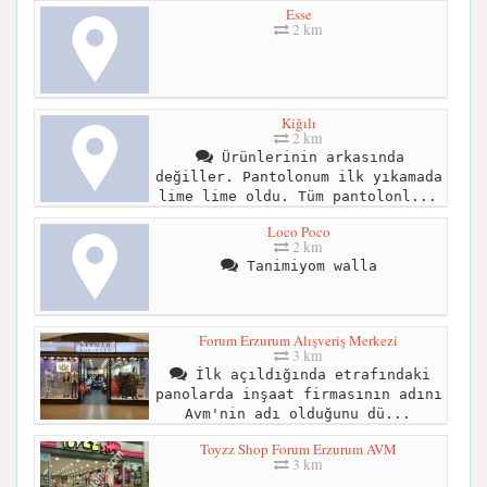
Esse
2 km
Kiğılı
2 km
Ürünlerinin arkasında
değiller. Pantolonum ilk yıkamada
lime lime oldu. Tüm pantolonl...
Loco Poco
2 km
Tanimiyom walla
Forum Erzurum Alışveriş Merkezi
3 km
İlk açıldığında etrafındaki
panolarda inşaat firmasının adını
Avm'nin adı olduğunu dü...
Toyzz Shop Forum Erzurum AVM
3 km