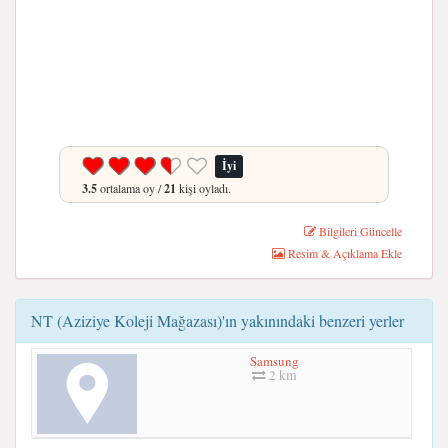
İyi
3.5
ortalama oy /
21
kişi oyladı.
Bilgileri Güncelle
Resim & Açıklama Ekle
NT (Aziziye Koleji Mağazası)'ın yakınındaki benzeri yerler
Samsung
2 km