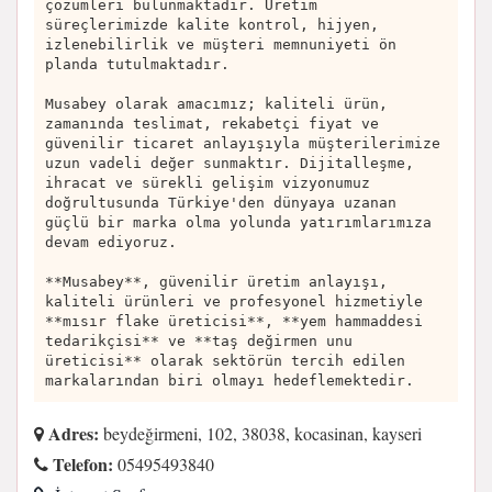
çözümleri bulunmaktadır. Üretim
süreçlerimizde kalite kontrol, hijyen,
izlenebilirlik ve müşteri memnuniyeti ön
planda tutulmaktadır.
Musabey olarak amacımız; kaliteli ürün,
zamanında teslimat, rekabetçi fiyat ve
güvenilir ticaret anlayışıyla müşterilerimize
uzun vadeli değer sunmaktır. Dijitalleşme,
ihracat ve sürekli gelişim vizyonumuz
doğrultusunda Türkiye'den dünyaya uzanan
güçlü bir marka olma yolunda yatırımlarımıza
devam ediyoruz.
**Musabey**, güvenilir üretim anlayışı,
kaliteli ürünleri ve profesyonel hizmetiyle
**mısır flake üreticisi**, **yem hammaddesi
tedarikçisi** ve **taş değirmen unu
üreticisi** olarak sektörün tercih edilen
markalarından biri olmayı hedeflemektedir.
Adres:
beydeğirmeni, 102, 38038, kocasinan, kayseri
Telefon:
05495493840