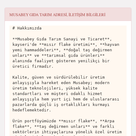
MUSABEY GIDA TARIM
ADRESI, ILETIŞIM BILGILERI
# Hakkımızda
**Musabey Gıda Tarım Sanayi ve Ticaret**,
kayseri'de **mısır flake üretimi**, **hayvan
yemi hammaddeleri**, **doğal taş değirmen
unları** ve **tarımsal gıda ürünleri**
alanında faaliyet gösteren yenilikçi bir
üretici firmadır.
Kalite, güven ve sürdürülebilir üretim
anlayışıyla hareket eden Musabey; modern
üretim teknolojileri, yüksek kalite
standartları ve müşteri odaklı hizmet
anlayışıyla hem yurt içi hem de uluslararası
pazarlarda güçlü iş ortaklıkları kurmayı
hedeflemektedir.
Ürün portföyümüzde **mısır flake**, **Arpa
flake**, **taş değirmen unları** ve farklı
sektörlerin ihtiyaçlarına yönelik özel üretim