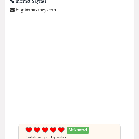
İnternet Sayfası
moc.yebasum@iglib
Mükemmel
5
ortalama oy /
1
kişi oyladı.