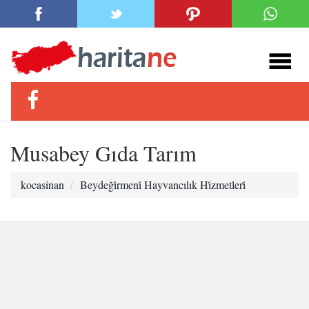
Musabey Gıda Tarım
kocasinan
Beydeği̇rmeni̇ Hayvancılık Hi̇zmetleri̇