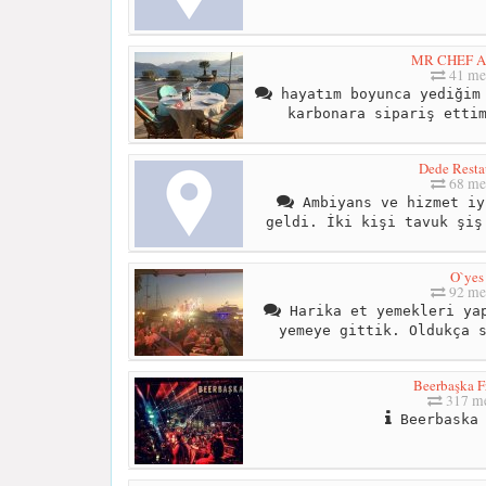
MR CHEF A
41 me
hayatım boyunca yediğim 
karbonara sipariş etti
Dede Resta
68 me
Ambiyans ve hizmet iy
geldi. İki kişi tavuk şiş
O`yes
92 me
Harika et yemekleri yap
yemeye gittik. Oldukça 
Beerbaşka F
317 me
Beerbaska 