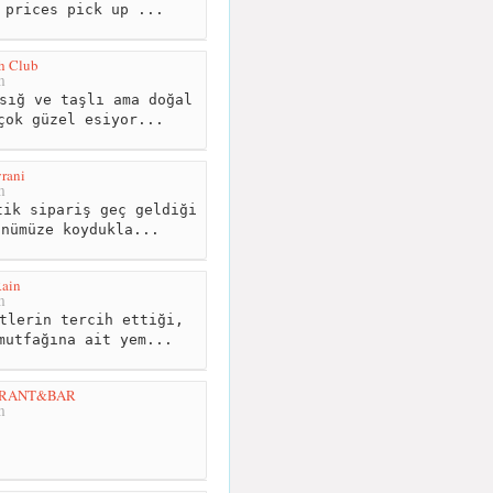
 prices pick up ...
h Club
m
sığ ve taşlı ama doğal
çok güzel esiyor...
rani
m
ik sipariş geç geldiği
önümüze koydukla...
ain
m
tlerin tercih ettiği,
mutfağına ait yem...
URANT&BAR
m