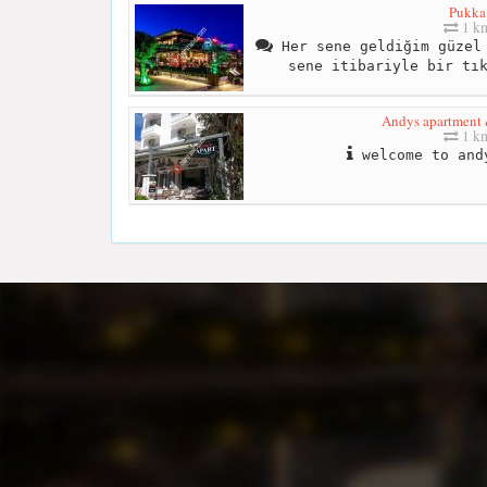
Pukka
1 k
Her sene geldiğim güzel 
sene itibariyle bir tı
Andys apartment 
1 k
welcome to and