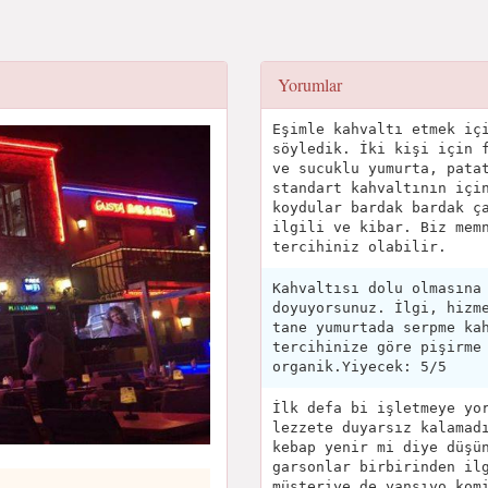
Yorumlar
Eşimle kahvaltı etmek iç
söyledik. İki kişi için 
ve sucuklu yumurta, pata
standart kahvaltının içi
koydular bardak bardak ç
ilgili ve kibar. Biz mem
tercihiniz olabilir.
Kahvaltısı dolu olmasına
doyuyorsunuz. İlgi, hizm
tane yumurtada serpme ka
tercihinize göre pişirme
organik.Yiyecek: 5/5
İlk defa bi işletmeye yo
lezzete duyarsız kalamad
kebap yenir mi diye düşü
garsonlar birbirinden il
müşteriye de yansıyo kom