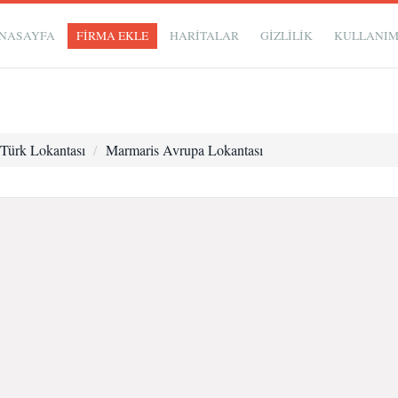
NASAYFA
FİRMA EKLE
HARİTALAR
GIZLILIK
KULLANI
Türk Lokantası
Marmaris Avrupa Lokantası