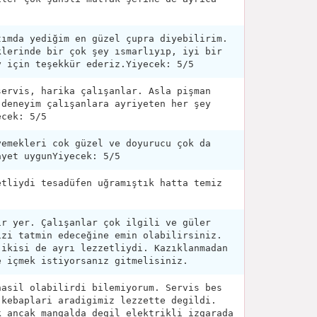
tımda yediğim en güzel çupra diyebilirim.
klerinde bir çok şey ısmarlıyıp, iyi bir
y için teşekkür ederiz.Yiyecek: 5/5
servis, harika çalışanlar. Asla pişman
 deneyim çalışanlara ayriyeten her şey
ecek: 5/5
yemekleri cok güzel ve doyurucu çok da
ayet uygunYiyecek: 5/5
etliydi tesadüfen uğramıştık hatta temiz
ir yer. Çalışanlar çok ilgili ve güler
izi tatmin edeceğine emin olabilirsiniz.
 ikisi de ayrı lezzetliydi. Kazıklanmadan
e içmek istiyorsanız gitmelisiniz.
nasil olabilirdi bilemiyorum. Servis bes
 kebaplari aradigimiz lezzette degildi.
k ancak mangalda degil elektrikli izgarada