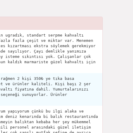
in ugradık, standart serpme kahvaltı
fazla fazla çeşit ve miktar var. Menemen
tes kızartması ekstra söylemek gerekmiyor
nde sayılıyor. Çayı demlikle yanımıza
ay isteme sıkıntısı yok. Çalışanlar çok
nun kaldık marmariste güzel kahvaltı için
 rağmen 2 kişi 350₺ ye tıka basa
et ve ürünler kaliteli. Kişi başı 2 şer
hvaltı fiyatına dahil. Yumurtalarınızı
 seçeneği sunuyorlar. Ürünler
rum yapıyorum çünkü bu ilgi alaka ve
ım deniz kenarında bi balık restaurantında
nmeyin balıktan kebaba her şey mükemmel
gili personel arasındaki güzel iletişim
iler çok şanslı mutfak şefine de ayrıca