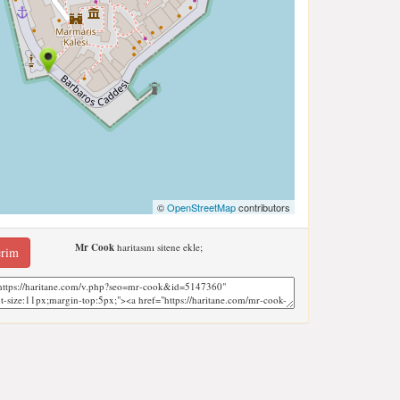
©
OpenStreetMap
contributors
Mr Cook
haritasını sitene ekle;
erim