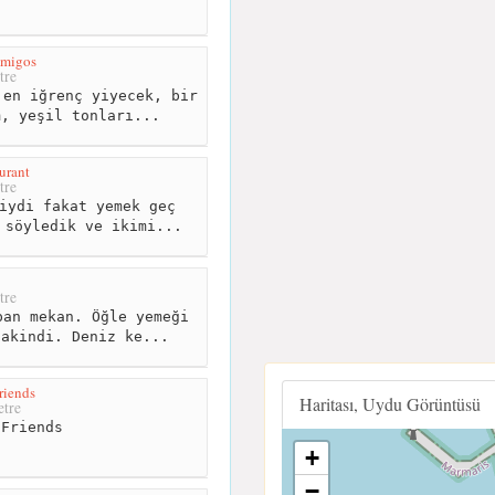
migos
tre
en iğrenç yiyecek, bir
m, yeşil tonları...
urant
tre
iydi fakat yemek geç
 söyledik ve ikimi...
tre
an mekan. Öğle yemeği
sakindi. Deniz ke...
riends
Haritası, Uydu Görüntüsü
tre
Friends
+
−