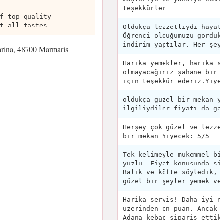
teşekkürler
f top quality
t all tastes.
Oldukça lezzetliydi haya
Öğrenci olduğumuzu gördü
indirim yaptılar. Her şe
rina, 48700 Marmaris
Harika yemekler, harika 
olmayacağınız şahane bir
için teşekkür ederiz.Yiy
oldukça güzel bir mekan 
ilgiliydiler fiyatı da g
Herşey çok güzel ve lezz
bir mekan Yiyecek: 5/5
Tek kelimeyle mükemmel b
yüzlü. Fiyat konusunda s
Balık ve köfte söyledik,
güzel bir şeyler yemek v
Harika servis! Daha iyi 
uzerinden on puan. Ancak
Adana kebap siparis etti