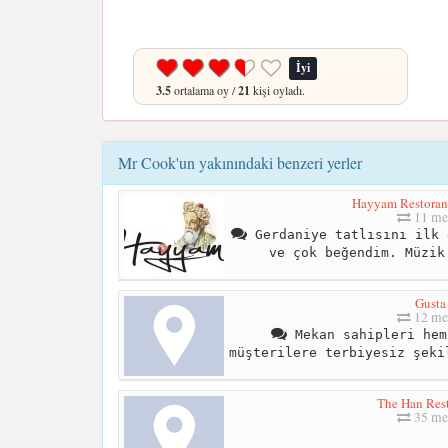
İyi
3.5
ortalama oy /
21
kişi oyladı.
Mr Cook'un yakınındaki benzeri yerler
Hayyam Restoran
11 me
Gerdaniye tatlısını ilk 
ve çok beğendim. Müzik
Gusta
12 me
Mekan sahipleri hem
müşterilere terbiyesiz şeki
The Han Rest
35 me