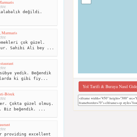
armaris
tre
alabalık değildi.
, Marmaris
tre
mekleri çok güzel.
dur. Sahibi Ali bey ...
staurant
tre
sübye yedik. Beğendik
larda ki gibi fiy...
Yol Tarifi & Buraya Nasıl Gid
ti-Börek
tre
er. Çokta güzel olmuş.
. Biz beğendik. ...
aurant
tre
r providing excellent