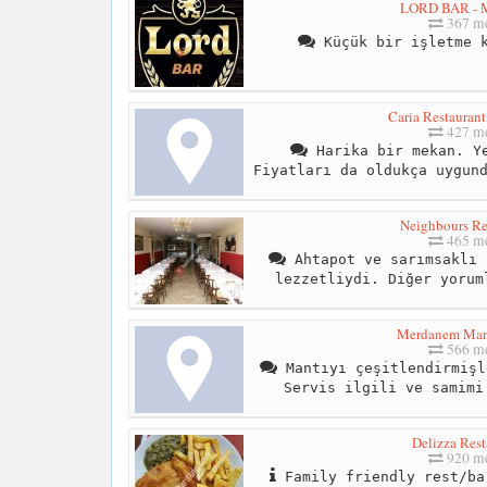
LORD BAR - M
367 me
Küçük bir işletme k
Caria Restaurant
427 me
Harika bir mekan. Ye
Fiyatları da oldukça uygun
Neighbours Re
465 me
Ahtapot ve sarımsaklı 
lezzetliydi. Diğer yorum
Merdanem Man
566 me
Mantıyı çeşitlendirmişl
Servis ilgili ve samimi
Delizza Rest
920 me
Family friendly rest/ba