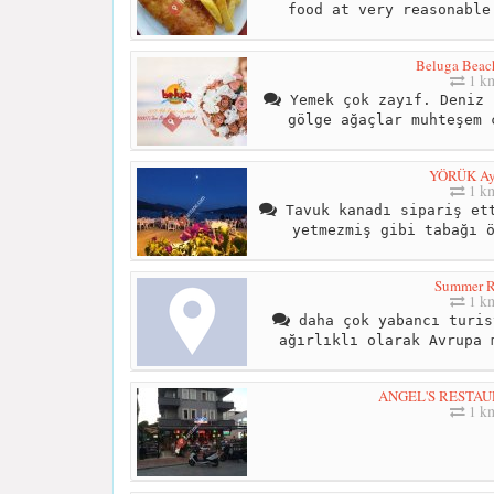
food at very reasonable
Beluga Beac
1 k
Yemek çok zayıf. Deniz 
gölge ağaçlar muhteşem 
YÖRÜK Ay
1 k
Tavuk kanadı sipariş ett
yetmezmiş gibi tabağı 
Summer R
1 k
daha çok yabancı turis
ağırlıklı olarak Avrupa 
ANGEL'S RESTA
1 k