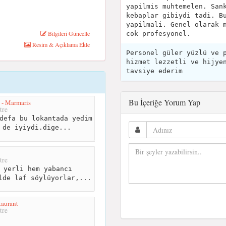
yapilmis muhtemelen. San
kebaplar gibiydi tadi. B
yapilmali. Genel olarak 
Bilgileri Güncelle
cok profesyonel.
Resim & Açıklama Ekle
Personel güler yüzlü ve 
hizmet lezzetli ve hijye
tavsiye ederim
Bu İçeriğe Yorum Yap
 - Marmaris
tre
defa bu lokantada yedim
 de iyiydi.dige...
tre
 yerli hem yabancı
lde laf söylüyorlar,...
aurant
tre