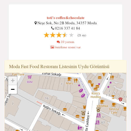
toti's coffee&chocolate
Neşe Sok, No:2B Moda, 34357 Moda
0216 337 41 84
(21 oy)
10 yorum
önizleme resmi var
Moda Fast Food Restoranı Listesinin Uydu Görüntüsü
+
−