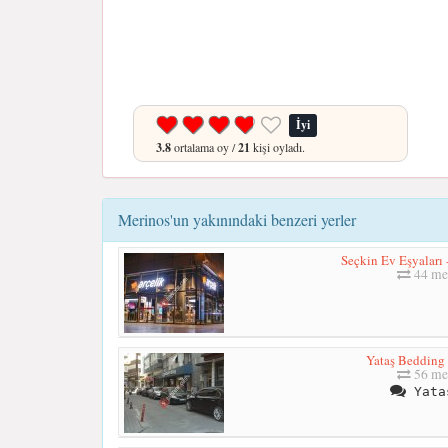
İyi
3.8
ortalama oy /
21
kişi oyladı.
Merinos'un yakınındaki benzeri yerler
Seçkin Ev Eşyaları 
44 me
Yataş Bedding
56 me
Yata