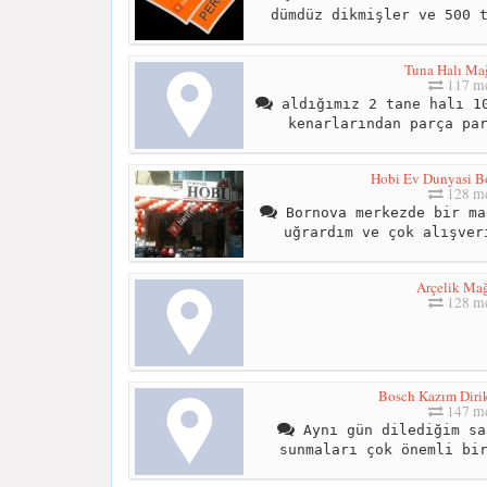
dümdüz dikmişler ve 500 
Tuna Halı Mağ
117 me
aldığımız 2 tane halı 10
kenarlarından parça pa
Hobi Ev Dunyasi B
128 me
Bornova merkezde bir ma
uğrardım ve çok alışver
Arçelik Mağ
128 me
Bosch Kazım Dirik
147 me
Aynı gün dilediğim sa
sunmaları çok önemli bi