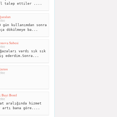
tl talep ettiler ....
azaları
tre
 gün kullanımdan sonra
rça dökülmeye ba...
onova Subesi
tre
ğazaları vardı sık sık
iş ederdim.Sonra...
azası
tre
 Bayi Borel
tre
at aralığında hizmet
r artı bana göre....