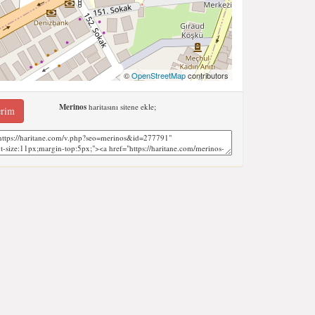
©
OpenStreetMap
contributors
Merinos
haritasını sitene ekle;
erim