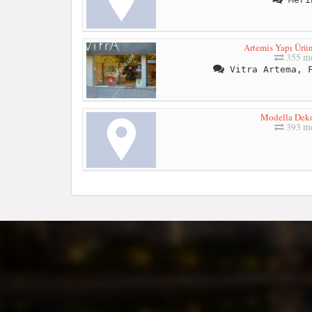
Artemis Yapı Ürünl
355 me
Vitra Artema, F
Modella Dek
393 me