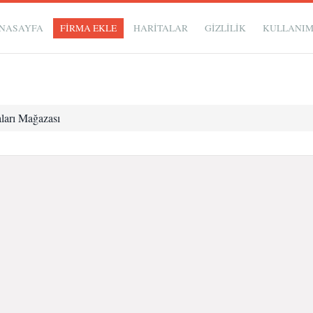
NASAYFA
FİRMA EKLE
HARİTALAR
GIZLILIK
KULLANI
ları Mağazası