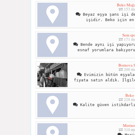
Beko Mağa
153 me
Beyaz eşya şans işi de
işidir. Beko için en
Sem sp
171 me
Bende aynı işi yapıyoru
esnaf yorumlara bakıyor
Bornova 
200 me
Evimizin bütün eşyala
fiyata satın aldık. İlgil
Beko
228 me
Kalite güven istikdarlı
Merino
310 me
Meri