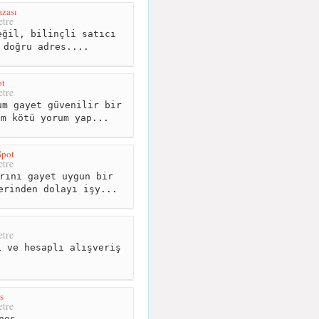
zası
tre
ğil, bilinçli satıcı
 doğru adres....
ot
tre
m gayet güvenilir bir
um kötü yorum yap...
Spot
tre
rını gayet uygun bir
erinden dolayı işy...
tre
 ve hesaplı alışveriş
s
tre
nos