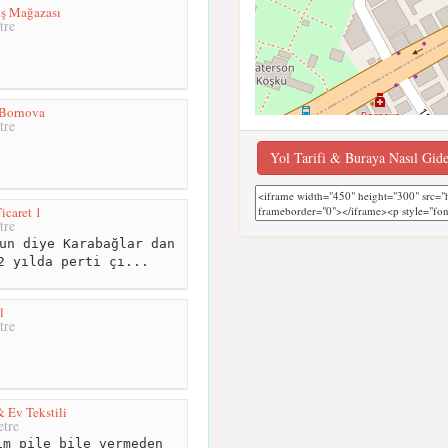
tış Mağazası
tre
- Bornova
tre
Yol Tarifi & Buraya Nasıl Gid
Ticaret 1
tre
un diye Karabağlar dan
2 yılda perti çı...
l
tre
& Ev Tekstili
tre
m pile bile vermeden