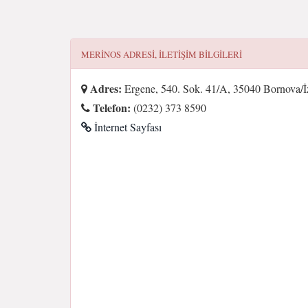
MERINOS
ADRESI, ILETIŞIM BILGILERI
Adres:
Ergene, 540. Sok. 41/A, 35040 Bornova/İz
Telefon:
(0232) 373 8590
İnternet Sayfası