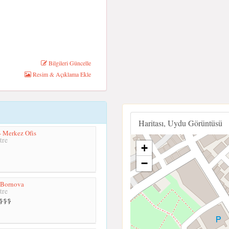
Bilgileri Güncelle
Resim & Açıklama Ekle
Haritası, Uydu Görüntüsü
- Merkez Ofis
tre
+
−
 Bornova
tre
şşş