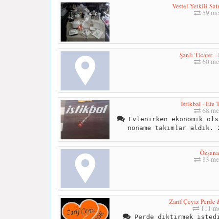
Vestel Yetkili Sa
59 me
Şanlı Ticaret 
60 me
İstikbal - Efe 
68 me
Evlenirken ekonomik ols
noname takımlar aldık. 
Özşana
83 me
Zarif Çeyiz Perde 
111 me
Perde diktirmek istedi