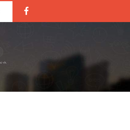
M
si vb.