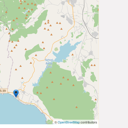
©
OpenStreetMap
contributors