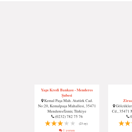
Yapı Kredi Bankası - Menderes
Şubesi
Zira
Kemal Paşa Mah. Atatürk Cad.
No:20, Kemalpaşa Mahallesi, 35471
Gölcükler
Menderes/İzmir, Türkiye
Cd., 35471 
(0232) 782 75 76
(23 oy)
1 yorum