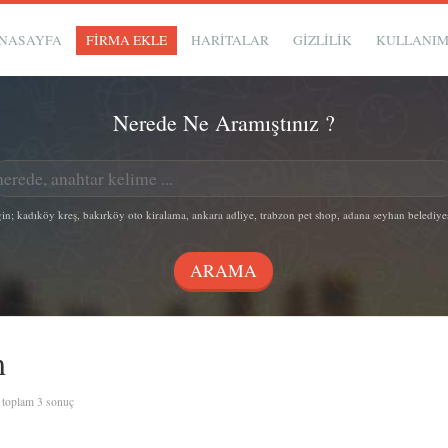
NASAYFA
FİRMA EKLE
HARİTALAR
GIZLILIK
KULLANI
Nerede Ne Aramıştınız ?
in; kadıköy kreş, bakırköy oto kiralama, ankara adliye, trabzon pet shop, adana seyhan belediye
m
, toplam 3 sonuç