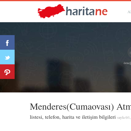
A
örneğ
Menderes(Cumaovası) At
listesi, telefon, harita ve iletişim bilgileri
sayfa 0/1