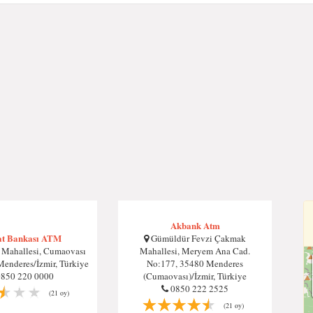
Akbank Atm
at Bankası ATM
Gümüldür Fevzi Çakmak
 Mahallesi, Cumaovası
Mahallesi, Meryem Ana Cad.
Menderes/İzmir, Türkiye
No:177, 35480 Menderes
0850 220 0000
(Cumaovası)/İzmir, Türkiye
0850 222 2525
(21 oy)
(21 oy)