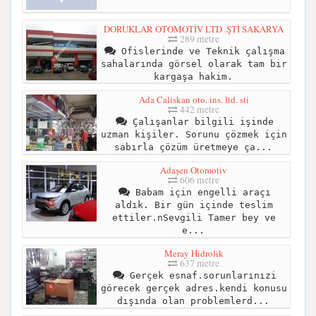
DORUKLAR OTOMOTİV LTD .ŞTİ SAKARYA
289 metre
Ofislerinde ve Teknik çalışma
sahalarında görsel olarak tam bir
kargaşa hakim.
Ada Caliskan oto. ins. ltd. sti
442 metre
Çalışanlar bilgili işinde
uzman kişiler. Sorunu çözmek için
sabırla çözüm üretmeye ça...
Adaşen Otomotiv
606 metre
Babam için engelli araçı
aldık. Bir gün içinde teslim
ettiler.nSevgili Tamer bey ve
e...
Meray Hidrolik
637 metre
Gerçek esnaf.sorunlarınızi
görecek gerçek adres.kendi konusu
dışında olan problemlerd...