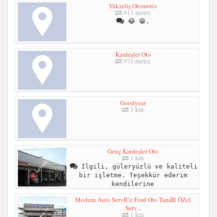
Yükseliş Otomotiv
913 metre
😂 😁.
Kardeşler Oto
971 metre
Goodyear
1 km
Genç Kardeşler Oto
1 km
İlgili, güleryüzlü ve kaliteli
bir işletme. Teşekkür ederim
kendilerine
Modern Auto ServİCe Ford Oto TamİR ÖZel
Serv...
1 km