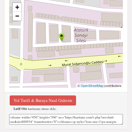
+
−
©
OpenStreetMap
contributors
Yol Tarifi & Buraya Nasıl Giderim
Latif Oto
haritasını sitene ekle;