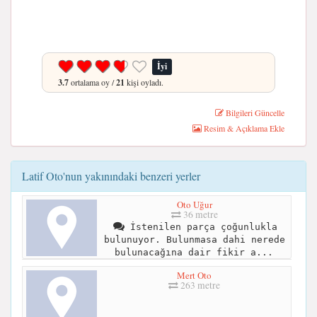
İyi
3.7
ortalama oy /
21
kişi oyladı.
Bilgileri Güncelle
Resim & Açıklama Ekle
Latif Oto'nun yakınındaki benzeri yerler
Oto Uğur
36 metre
İstenilen parça çoğunlukla
bulunuyor. Bulunmasa dahi nerede
bulunacağına dair fikir a...
Mert Oto
263 metre