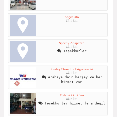
Koçer Oto
1 km
Speedy Adapazarı
1 km
Teşekkürler
Kardeş Otomotiv Frigo Servisi
1 km
Arabaya dair herşey ve her
hizmet var
Malçok Oto Cam
2 km
Teşekkürler hizmet fena değil