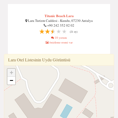
Titanic Beach Lara
Lara Turizm Caddesi - Kundu, 07230 Antalya
+90 242 352 02 02
(21 oy)
10 yorum
önizleme resmi var
Lara Otel Listesinin Uydu Görüntüsü
+
−