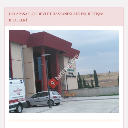
LALAPAŞA İLÇE DEVLET HASTANESI
ADRESI, ILETIŞIM
BILGILERI