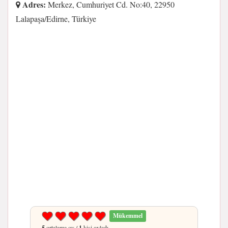
Adres:
Merkez, Cumhuriyet Cd. No:40, 22950
Lalapaşa/Edirne, Türkiye
Mükemmel
5
ortalama oy /
1
kişi oyladı.