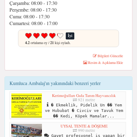
Çarşamba: 08:00 - 17:30
Perşembe: 08:00 - 17:30
Cuma: 08:00 - 17:30
Cumartesi: 08:00 - 17:00
İyi
4.2
ortalama oy /
21
kişi oyladı.
Bilgileri Güncelle
Resim & Açıklama Ekle
Kumluca Ambalaj'ın yakınındaki benzeri yerler
Kerimoğulları Gıda Tarım Hayvancılık
921 metre
� Ekmeklik, Pidelik Un �� Yem
ve Hububat � Civciv ve Tavuk Yem
�� Kedi, Köpek Mamalar...
UYSAL TENTE & DÖŞEME
990 metre
Gayet profesyonel iş yapan bir