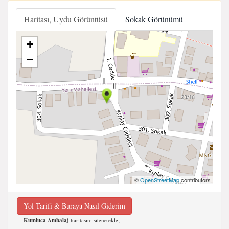
Haritası, Uydu Görüntüsü
Sokak Görünümü
+
−
©
OpenStreetMap
contributors
Yol Tarifi & Buraya Nasıl Giderim
Kumluca Ambalaj
haritasını sitene ekle;