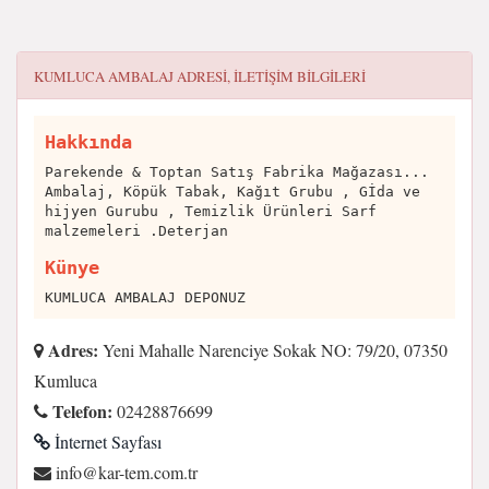
KUMLUCA AMBALAJ
ADRESI, ILETIŞIM BILGILERI
Hakkında
Parekende & Toptan Satış Fabrika Mağazası...
Ambalaj, Köpük Tabak, Kağıt Grubu , Gİda ve
hijyen Gurubu , Temizlik Ürünleri Sarf
malzemeleri .Deterjan
Künye
KUMLUCA AMBALAJ DEPONUZ
Adres:
Yeni Mahalle Narenciye Sokak NO: 79/20, 07350
Kumluca
Telefon:
02428876699
İnternet Sayfası
rt.moc.met-rak@ofni