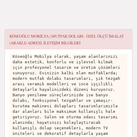
KÖSEOĞLU MOBILYA | MUTFAK DOLABI - ÖZEL ÖLÇÜ İMALAT
(ARAKLI)
ADRESI, ILETIŞIM BILGILERI
Köseoğlu Mobilya olarak, yaşam alanlarınızı
daha estetik, konforlu ve işlevsel kılmak
için profesyonel tasarım ve üretim çözümleri
sunuyoruz. Evinizin kalbi olan mutfaklarda;
modern mutfak dolabı tasarımları, şık tezgah
arası seramik modelleri ve ince işçilikli
detaylarla hayalinizdeki düzeni kuruyoruz.
Banyo yenileme süreçlerinizde ise banyo
dolabı, fonksiyonel tezgahlar ve çamaşır-
kurutma makinesi dolapları tasarımlarımızla
dar alanları bile maksimum kullanışlı hale
getiriyoruz. Salon ve oturma odası tasarımı
alanında; hayatınızı kolaylaştıracak
kullanışlı dolap seçenekleri, modern TV
üniteleri ve dekoratif detaylarla yaşam