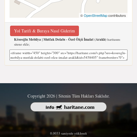
©
OpenStreetMap
contributors
Yol Tarifi & Buraya Nasıl Giderim
Köseoğlu Mobilya | Mutfak Dolabı - Özel Ölçü İmalat (Araklı)
haritasını
sitene ekle;
Copyright 2026 | Sitenin Tüm Hakları Saklıdır.
0.0033 saniyede yüklendi