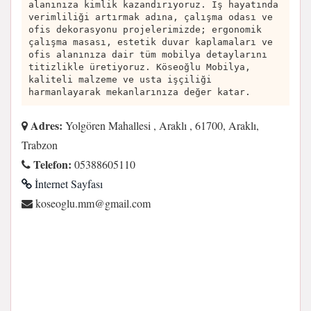
alanınıza kimlik kazandırıyoruz. İş hayatında
verimliliği artırmak adına, çalışma odası ve
ofis dekorasyonu projelerimizde; ergonomik
çalışma masası, estetik duvar kaplamaları ve
ofis alanınıza dair tüm mobilya detaylarını
titizlikle üretiyoruz. Köseoğlu Mobilya,
kaliteli malzeme ve usta işçiliği
harmanlayarak mekanlarınıza değer katar.
Adres:
Yolgören Mahallesi , Araklı , 61700, Araklı,
Trabzon
Telefon:
05388605110
İnternet Sayfası
moc.liamg@mm.ulgoesok