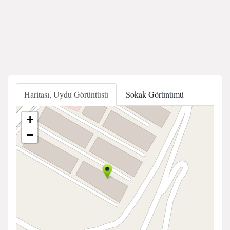
Haritası, Uydu Görüntüsü
Sokak Görünümü
+
−