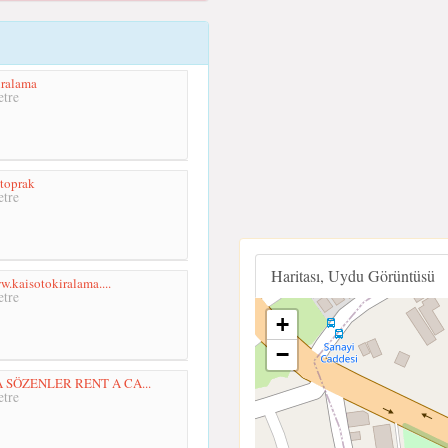
iralama
tre
toprak
tre
Haritası, Uydu Görüntüsü
w.kaisotokiralama....
tre
+
−
SÖZENLER RENT A CA...
tre