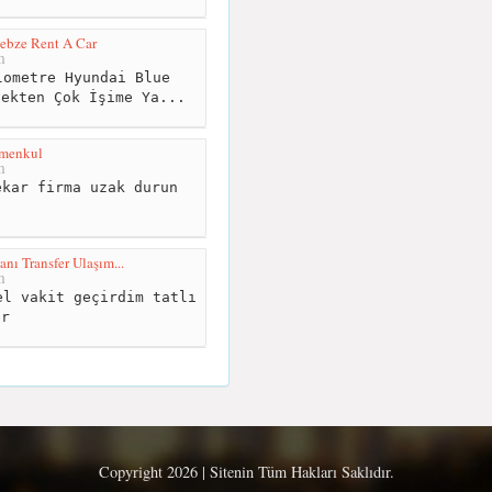
ebze Rent A Car
m
ometre Hyundai Blue
çekten Çok İşime Ya...
ımenkul
m
kar firma uzak durun
ı Transfer Ulaşım...
m
l vakit geçirdim tatlı
er
Copyright 2026 | Sitenin Tüm Hakları Saklıdır.