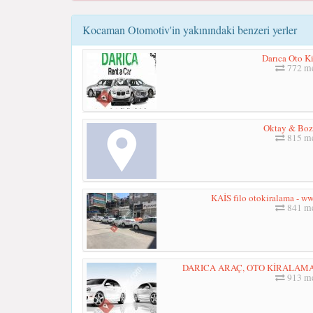
Kocaman Otomotiv'in yakınındaki benzeri yerler
Darıca Oto K
772 me
Oktay & Boz
815 me
KAİS filo otokiralama - ww
841 me
DARICA ARAÇ, OTO KİRALAMA 
913 me