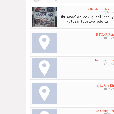
Solhanlar Emlak ve
974 me
Araclar cok guzel hep y
kaldim tavsiye ederim .
İSTCAR Rent
1 k
Kardeşler Ren
1 k
Elite Oto Ki
2 k
Ese Group Ren