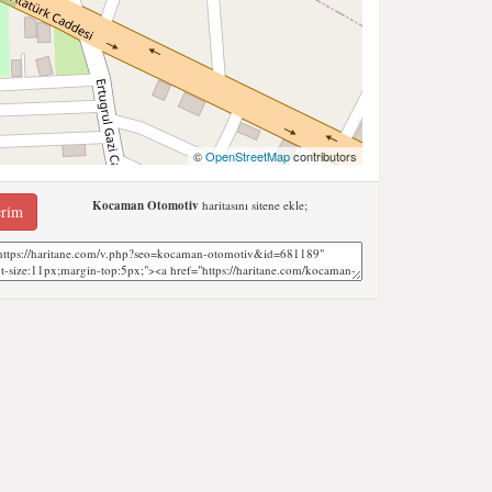
©
OpenStreetMap
contributors
Kocaman Otomotiv
haritasını sitene ekle;
erim