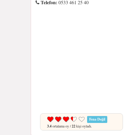
Telefon:
0533 461 25 40
Fena Değil
3.4
ortalama oy /
22
kişi oyladı.