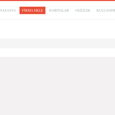
NASAYFA
FİRMA EKLE
HARİTALAR
GIZLILIK
KULLANI