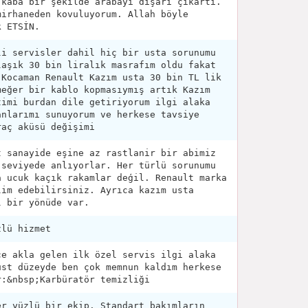
 kaba bir şekilde arabayı dışarı çıkartı.
mirhaneden kovuluyorum. Allah böyle
k ETSİN.
li servisler dahil hiç bir usta sorunumu
laşık 30 bin liralık masrafım oldu fakat
 Kocaman Renault Kazım usta 30 bin TL lik
meğer bir kablo kopmasıymış artık Kazım
timi burdan dile getiriyorum ilgi alaka
anlarımı sunuyorum ve herkese tavsiye
raç aküsü değişimi
t sanayide eşine az rastlanir bir abimiz
 seviyede anlıyorlar. Her türlü sorunumu
a ucuk kaçık rakamlar deģil. Renault marka
lim edebilirsiniz. Ayrıca kazım usta
l bir yönüde var.
zlü hizmet
ce akla gelen ilk özel servis ilgi alaka
üst düzeyde ben çok memnun kaldım herkese
r:&nbsp;Karbüratör temizliği
er yüzlü bir ekip. Standart bakımların