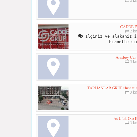
2 k
CADDE F
2 k
İlginiz ve alakaniz i
Hizmette sı
Arasbey Car 
3 k
TARHANLAR GRUP •İnşaat •Ga
3 k
As Ufuk Oto K
3 k