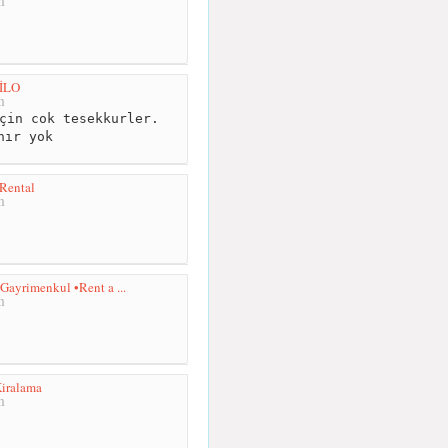
m
İLO
m
çin cok tesekkurler.
nır yok
Rental
m
yrimenkul •Rent a ...
m
iralama
m