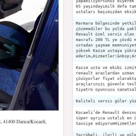
yapabiliyorsunuz diyerek
65 yaşındayımilk defa ta
ustaları başımızdan eksi
Marmara bölgesinde yetki
çözemediler bu yolda yak
Renault özel servis olan
masrafı 200 TL ye çözdü 
ustadan şaşmam memnuniye
yüksek Kazım ustaya şükr
ederim…Hizmetler:&nbsp;A
Kazım usta ve ekibi izmi
renault araclardan uzman
çözüyorlar fiyat olarakt
araçlarınızı güvenle tes
tiyatro oyuncusu sanatsa
Kaliteli servis güler yü
Kocaeli’de Renault denin
süper ayrıca ustalık en 
, 41400 Darıca/Kocaeli,
tavsiye ediyorumHizmetle
Tecrübeli, ilgili ve gül