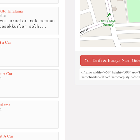
 Oto Kiralama
tre
eni araclar cok memnun
tesekkurler solh...
 a Car
m
Yol Tarifi & Buraya Nasıl Gid
t A Car
m
ralama
m
t A Car