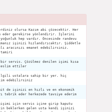
erdiniz olursa Kazım abi çözecektir. Her
m eder gerekirse yönlendirir. İşlerini
 yoğunluk hep vardır. Öncesinde randevu
kmanız işinizi hızlandırıcaktır. Şiddetle
alı aracınızı emanet edebilirsiniz.
 tamiri
 bir servis. Çözülmez denilen işimi kısa
teslim ettiler
ilgili ustalara sahip bir yer. hiç
lim edebilirsiniz
mit de işinizi en hızlı ve en ekonomik
yı tebrik eder herkezede tavsiye ederim
ğişimi için servis içine girip kaputu
çin beklerken gelen usta kendi işinizi