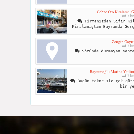
Gebze Oto Kiralama, G
3 k
Firmanızdan Sıfır Kil
Kiralamıştım Bayramda Ger
Zengin Gayr
3 k
Sözünde durmayan sahte
Bayramoğlu Marina Yatliman
3 k
Bugün tekne ile çok güze
bir y