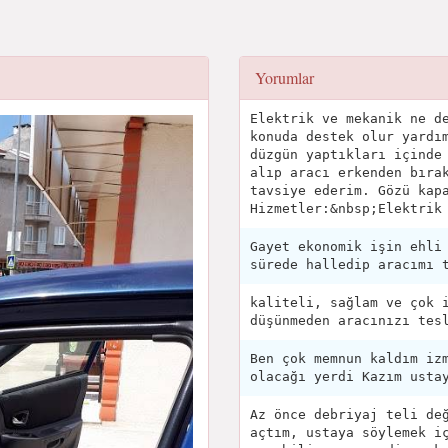
Yorumlar
Elektrik ve mekanik ne d
konuda destek olur yardı
düzgün yaptıkları içinde
alıp aracı erkenden bıra
tavsiye ederim. Gözü kap
Hizmetler:&nbsp;Elektrik
Gayet ekonomik işin ehli
sürede halledip aracımı 
kaliteli, sağlam ve çok 
düşünmeden aracınızı tes
Ben çok memnun kaldım iz
olacağı yerdi Kazım usta
Az önce debriyaj teli de
açtım, ustaya söylemek i