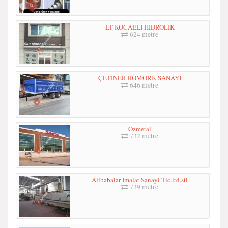
LT KOCAELİ HİDROLİK
624 metre
ÇETİNER RÖMORK SANAYİ
646 metre
Özmetal
732 metre
Alibabalar Imalat Sanayi Tic.ltd.sti
739 metre