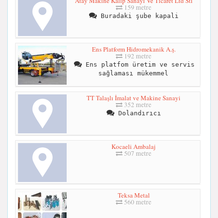
Atay Makine Kalip Sanayi Ve Ticaret Ltd Sti
159 metre
Buradaki şube kapali
Ens Platform Hidromekanik A.ş.
192 metre
Ens platfom üretim ve servis
sağlaması mükemmel
TT Talaşlı İmalat ve Makine Sanayi
352 metre
Dolandırıcı
Kocaeli Ambalaj
507 metre
Teksa Metal
560 metre