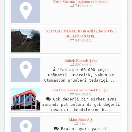
Fatih Makina ( taşlama ve bileme )
749 metre
KOCAELİ MERMER GRANİT ÇİMSTONE
BELENCO SATIŞ...
847 metre
hidtek Kocaeli Şube
880 metre
"Yaklaşık 60.000 çeşit
Pnömatik, Hidrolik, Vakum ve
Otomasyon ürünleri tedariği,...
Sar Cam Sanayi ve Ticaret Ltd. Şti.
960 metre
Çok değerli bir şirket aynı
zamanda patronları da çok değerli
insanlar, kendilerine b...
Aktaş Bant A.Ş.
1 km
Brulor ayarı yapıldı