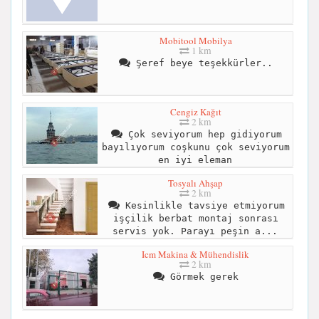
Mobitool Mobilya
1 km
Şeref beye teşekkürler..
Cengiz Kağıt
2 km
Çok seviyorum hep gidiyorum
bayılıyorum coşkunu çok seviyorum
en iyi eleman
Tosyalı Ahşap
2 km
Kesinlikle tavsiye etmiyorum
işçilik berbat montaj sonrası
servis yok. Parayı peşin a...
Icm Makina & Mühendislik
2 km
Görmek gerek