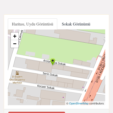
Haritası, Uydu Görüntüsü
Sokak Görünümü
+
−
©
OpenStreetMap
contributors