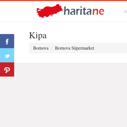
A
Kipa
Bornova
Bornova Süpermarket