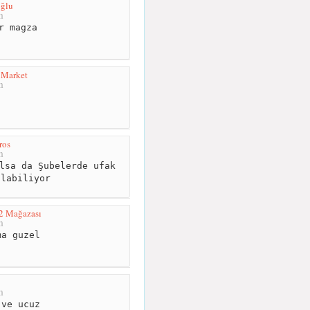
oğlu
m
r magza
 Market
m
ros
m
lsa da Şubelerde ufak
olabiliyor
2 Mağazası
m
a guzel
m
ve ucuz