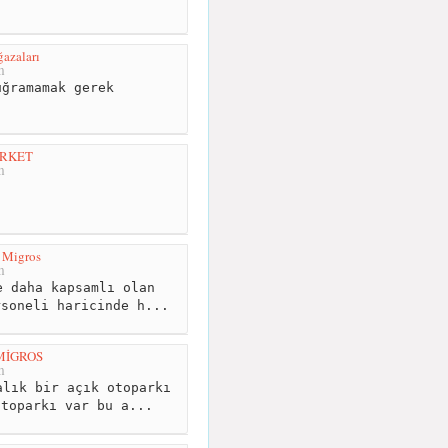
azaları
m
ğramamak gerek
RKET
m
Migros
m
 daha kapsamlı olan
rsoneli haricinde h...
MİGROS
m
lık bir açık otoparkı
otoparkı var bu a...