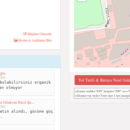
Bilgileri Güncelle
Resim & Açıklama Ekle
oğlu
tre
Yol Tarifi & Buraya Nasıl Gid
bulabilirsiniz organik
an olmuyor
i Günkom Sitesi Şu...
tre
atın alındı, gücüne güç
..