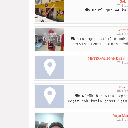
Şok
1 k
Ucuzluğun ve kal
Ekomin
1 k
Ürün çeşitliliğin çok 
servis hizmeti olması ço
METROPETMARKET3 - 
1 k
Kipa
1 k
Küçük bir Kipa Expre
çeşit.çok fazla çeşit için
Yaşar Mar
1 k