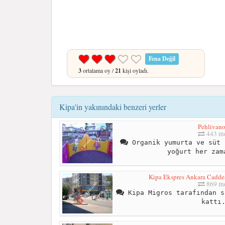
Fena Değil
3
ortalama oy /
21
kişi oyladı.
Kipa'in yakınındaki benzeri yerler
Pehlivan
443 me
Organik yumurta ve süt 
yoğurt her zam
Kipa Ekspres Ankara Caddes
869 me
Kipa Migros tarafından s
kattı