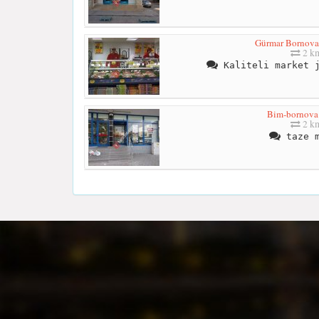
Gürmar Bornova
2 k
Kaliteli market j
Bim-bornova
2 k
taze m