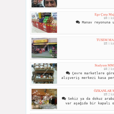
Ege Çarşı Mağ
1 k
Manav reyonuna u
TUSEM MA
1 k
Stadyum MM 
2 k
Çevre marketlere göre
alışveriş merkezi kasa pe
ÖZKANLAR 
2 k
Sekiz ya da dokuz araba
var aşağıda bir kapalı 