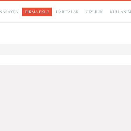
NASAYFA
FİRMA EKLE
HARİTALAR
GIZLILIK
KULLANI