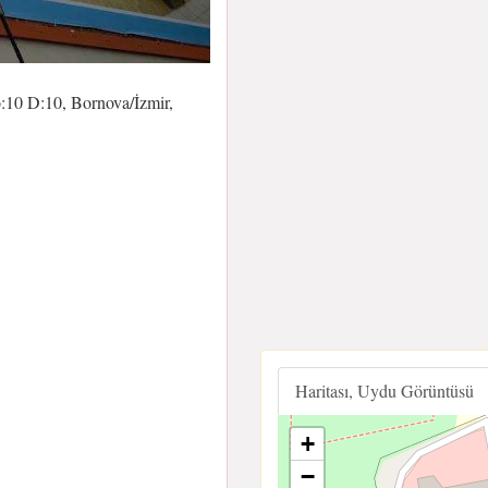
10 D:10, Bornova/İzmir,
Haritası, Uydu Görüntüsü
+
−