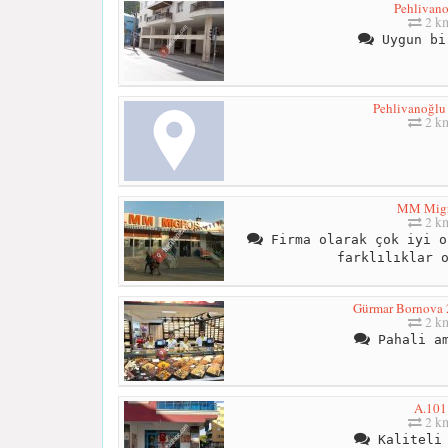
Pehlivan
2 k
Uygun bi
Pehlivanoğlu
2 k
MM Mig
2 k
Firma olarak çok iyi o
farklılıklar 
Gürmar Bornova 
2 k
Pahali am
A.101
2 k
Kaliteli 