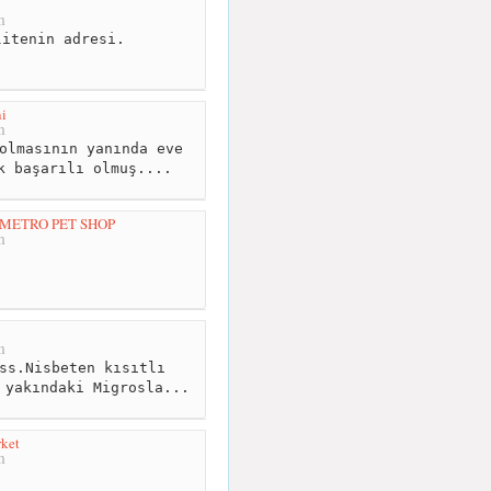
m
itenin adresi.
i
m
olmasının yanında eve
k başarılı olmuş....
METRO PET SHOP
m
m
ss.Nisbeten kısıtlı
 yakındaki Migrosla...
ket
m