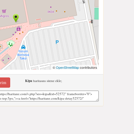
©
OpenStreetMap
contributors
Kipa
haritasını sitene ekle;
erim