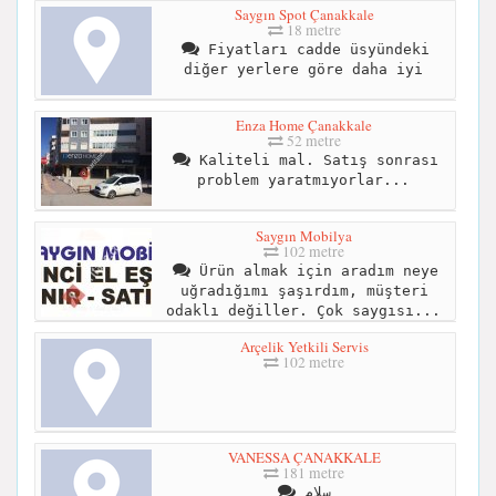
Saygın Spot Çanakkale
18 metre
Fiyatları cadde üsyündeki
diğer yerlere göre daha iyi
Enza Home Çanakkale
52 metre
Kaliteli mal. Satış sonrası
problem yaratmıyorlar...
Saygın Mobilya
102 metre
Ürün almak için aradım neye
uğradığımı şaşırdım, müşteri
odaklı değiller. Çok saygısı...
Arçelik Yetkili Servis
102 metre
VANESSA ÇANAKKALE
181 metre
سلام