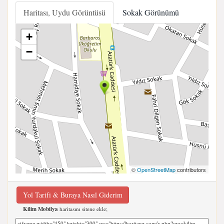
Haritası, Uydu Görüntüsü
Sokak Görünümü
+
−
©
OpenStreetMap
contributors
Yol Tarifi & Buraya Nasıl Giderim
Kilim Mobilya
haritasını sitene ekle;