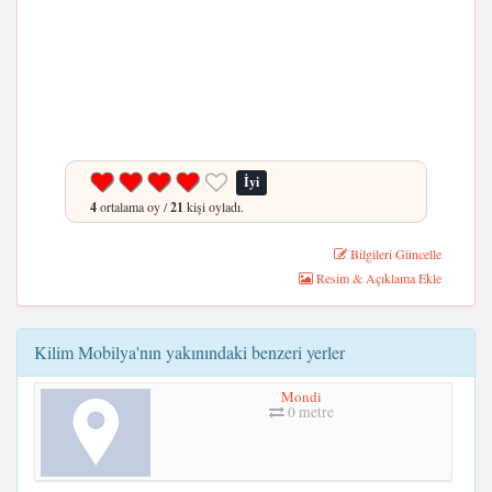
İyi
4
ortalama oy /
21
kişi oyladı.
Bilgileri Güncelle
Resim & Açıklama Ekle
Kilim Mobilya'nın yakınındaki benzeri yerler
Mondi
0 metre