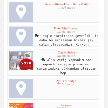
Hafele Kalite Noktası - Bella Mutfak
258 metre
Pietra LifeConcept
267 metre
Google tarafından çevrildi Bir
daha bu mağazadan hiçbir şey
satın almayacağım. Korkun...
Can Mobilya
301 metre
Alış veriş yapmadım ama
yapmadığım için pişmanım.
Yanlarındaki dükkandan almıştım
hep...
Aydın Mobilya
315 metre
Newjoy