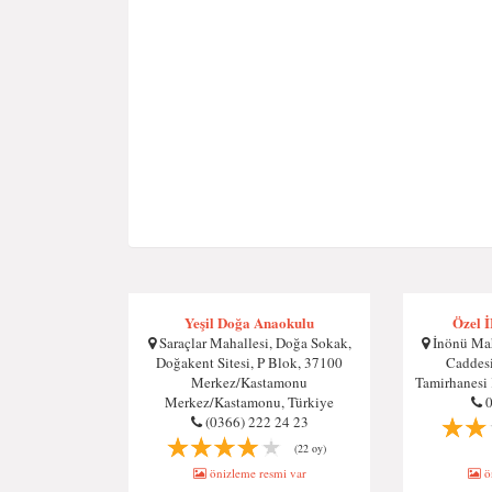
Yeşil Doğa Anaokulu
Özel 
Saraçlar Mahallesi, Doğa Sokak,
İnönü Maha
Doğakent Sitesi, P Blok, 37100
Caddesi
Merkez/Kastamonu
Tamirhanesi 
Merkez/Kastamonu, Türkiye
(0366) 222 24 23
(22 oy)
önizleme resmi var
ön