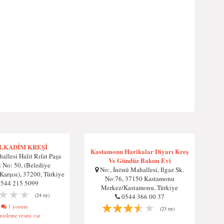
İLKADİM KREŞİ
Kastamonu Harikalar Diyarı Kreş
llesi Halit Rıfat Paşa
Ve Gündüz Bakım Evi
 No: 50, (Belediye
No:, İnönü Mahallesi, Ilgaz Sk.
Karşısı), 37200, Türkiye
No:76, 37150 Kastamonu
0544 215 5099
Merkez/Kastamonu, Türkiye
(24 oy)
0544 366 00 37
1 yorum
(23 oy)
izleme resmi var