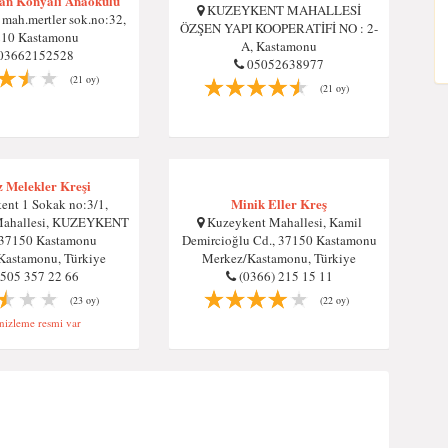
nan Konyalı Anaokulu
KUZEYKENT MAHALLESİ
mah.mertler sok.no:32,
ÖZŞEN YAPI KOOPERATİFİ NO : 2-
10 Kastamonu
A, Kastamonu
03662152528
05052638977
(21 oy)
(21 oy)
 Melekler Kreşi
Minik Eller Kreş
nt 1 Sokak no:3/1,
Mahallesi, KUZEYKENT
Kuzeykent Mahallesi, Kamil
37150 Kastamonu
Demircioğlu Cd., 37150 Kastamonu
Kastamonu, Türkiye
Merkez/Kastamonu, Türkiye
505 357 22 66
(0366) 215 15 11
(23 oy)
(22 oy)
izleme resmi var