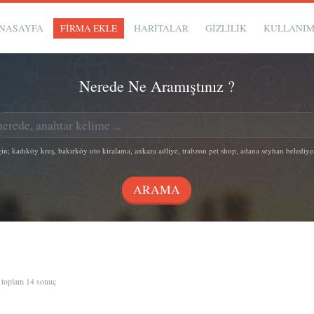
NASAYFA
FİRMA EKLE
HARİTALAR
GIZLILIK
KULLANI
Nerede Ne Aramıştınız ?
in; kadıköy kreş, bakırköy oto kiralama, ankara adliye, trabzon pet shop, adana seyhan belediye
, toplam 14 sonuç