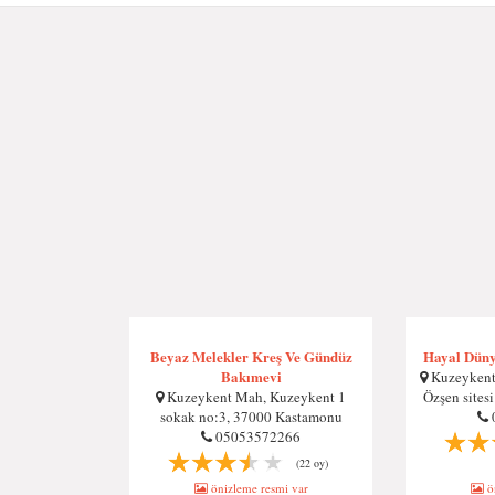
Beyaz Melekler Kreş Ve Gündüz
Hayal Düny
Bakımevi
Kuzeykent 
Kuzeykent Mah, Kuzeykent 1
Özşen sites
sokak no:3, 37000 Kastamonu
05053572266
(22 oy)
önizleme resmi var
ön