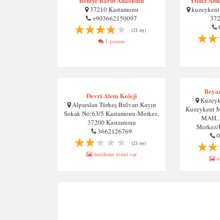
Behiye Barut Anaokulu
Yıldız Ad
37210 Kastamonu
kuzeykent 
+903662150097
372
(21 oy)
1 yorum
Beyaz
Devri Alem Koleji
Kuzeyke
Alparslan Türkeş Bulvarı Kayın
Kuzeykent 
Sokak No:63/5 Kastamonu-Merkez,
MAH, 
37200 Kastamonu
Merkez/
3662126769
0
(21 oy)
önizleme resmi var
ön