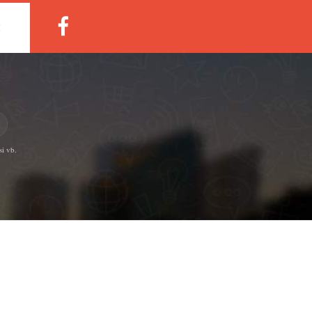
M
si vb.