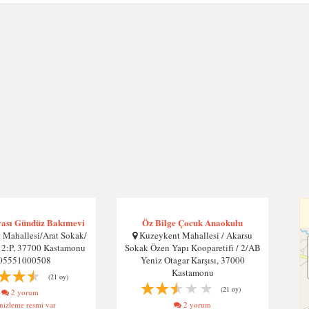
ası Gündüz Bakımevi
Öz Bilge Çocuk Anaokulu
Mahallesi/Arat Sokak/
Kuzeykent Mahallesi / Akarsu
i 2:P, 37700 Kastamonu
Sokak Özen Yapı Kooparetifi / 2/AB
05551000508
Yeniz Otagar Karşısı, 37000
Kastamonu
(21 oy)
(21 oy)
2 yorum
izleme resmi var
2 yorum