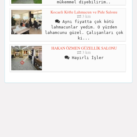
mükemmel diyebilirim..
Kocaeli Köfte Lahmacun ve Pide Salonu
3 km
Aynı fiyatta çok kötü
lahmacunlar yedim. O yüzden
lahamcunu güzel. Çalışanları çok
ki...
HAKAN ÖZMEN GÜZELLİK SALONU
3 km
Hayırlı İşler