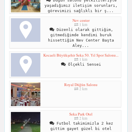
Düğün salonu yetkilileriyle
yaşadığımız iletişim sorunları,
görevimizi sağlıklı bir ş...
Nev center
1 km
Düzenli olarak gittiğim,
gitmediğimde kendimi buruk
hissettiğim Nev Center Başta
Aley...
Kocaeli Büyükşehir Seka 50. Yıl Spor Salonu...
1 km
Ölçekli Sensei
Royal Düğün Salonu
2 km
Seka Park Otel
2 km
Futbol takimimizla 2 kez
gittim gayet güzel bi otel