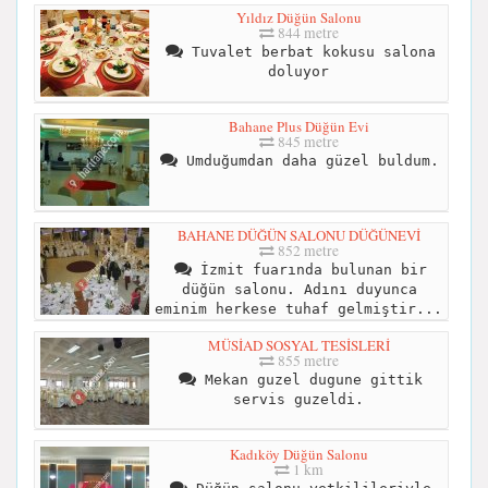
Yıldız Düğün Salonu
844 metre
Tuvalet berbat kokusu salona
doluyor
Bahane Plus Düğün Evi
845 metre
Umduğumdan daha güzel buldum.
BAHANE DÜĞÜN SALONU DÜĞÜNEVİ
852 metre
İzmit fuarında bulunan bir
düğün salonu. Adını duyunca
eminim herkese tuhaf gelmiştir...
MÜSİAD SOSYAL TESİSLERİ
855 metre
Mekan guzel dugune gittik
servis guzeldi.
Kadıköy Düğün Salonu
1 km