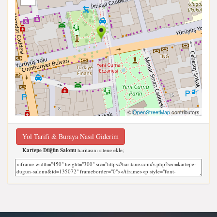
©
OpenStreetMap
contributors
Yol Tarifi & Buraya Nasıl Giderim
Kartepe Düğün Salonu
haritasını sitene ekle;