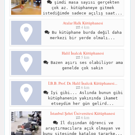
şimdi masa sayısı gerçekten
çok az. kütüphaneye gitmek
istediğimde sadece açılış saat...
Atalar Halk Kütüphanesi
4 km
Bu kütüphane burda değil daha
merkezi bir yerde olmalı...
Halil İnalcık Kütüphanesi
5 km
Bazen aşırı ses olabiliyor ama
genelde çok sakin
İ.B.B. Prof. Dr. Halil İnalcık Kütüphanesi...
6 km
İyi gibi... Aslında bunun gibi
kütüphanenin yakınında ikamet
etseydim her gün gelird...
İstanbul Şehri Üniversitesi Kütüphanesi
6 km
İl dışından öğrenci ve
araştırmacılara açık olmayan ve
bunu sitesinde katalog tararke...