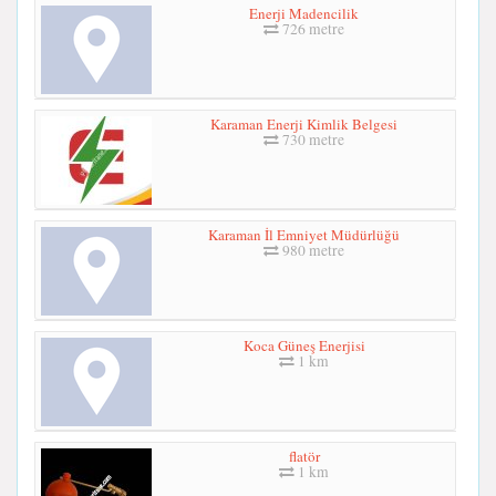
Enerji Madencilik
726 metre
Karaman Enerji Kimlik Belgesi
730 metre
Karaman İl Emniyet Müdürlüğü
980 metre
Koca Güneş Enerjisi
1 km
flatör
1 km