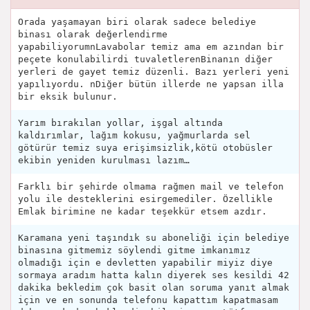
Orada yaşamayan biri olarak sadece belediye
binası olarak değerlendirme
yapabiliyorumnLavabolar temiz ama em azından bir
peçete konulabilirdi tuvaletlerenBinanın diğer
yerleri de gayet temiz düzenli. Bazı yerleri yeni
yapılıyordu. nDiğer bütün illerde ne yapsan illa
bir eksik bulunur.
Yarım bırakılan yollar, işgal altında
kaldırımlar, lağım kokusu, yağmurlarda sel
götürür temiz suya erişimsizlik,kötü otobüsler
ekibin yeniden kurulması lazım…
Farklı bir şehirde olmama rağmen mail ve telefon
yolu ile desteklerini esirgemediler. Özellikle
Emlak birimine ne kadar teşekkür etsem azdır.
Karamana yeni taşındık su aboneliği için belediye
binasına gitmemiz söylendi gitme imkanımız
olmadığı için e devletten yapabilir miyiz diye
sormaya aradım hatta kalın diyerek ses kesildi 42
dakika bekledim çok basit olan soruma yanıt almak
için ve en sonunda telefonu kapattım kapatmasam