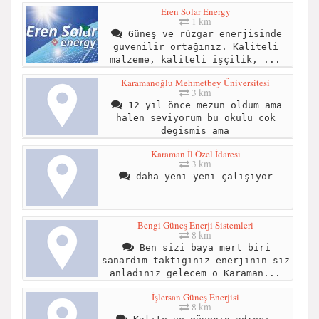
Eren Solar Energy
1 km
Güneş ve rüzgar enerjisinde
güvenilir ortağınız. Kaliteli
malzeme, kaliteli işçilik, ...
Karamanoğlu Mehmetbey Üniversitesi
3 km
12 yıl önce mezun oldum ama
halen seviyorum bu okulu cok
degismis ama
Karaman İl Özel İdaresi
3 km
daha yeni yeni çalışıyor
Bengi Güneş Enerji Sistemleri
8 km
Ben sizi baya mert biri
sanardim taktiginiz enerjinin siz
anladınız gelecem o Karaman...
İşlersan Güneş Enerjisi
8 km