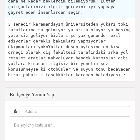
daha ne kadar beklerdim bilemiyorum. Lütfen
çalışanlarınızı ilgili görevini iyi yapmaya
gayret eden insanlardan seçin.
3 senedir karamandayım üniversiteden yukarı toki
taraflarına su gelmiyor ya arıza oluyor ya basınç
yetersiz geliyor bizleri şu yaz gününde rezil
ediyorlar gerekli bakımları yapmıyorlar
ekipmanları yoknYollar desen öylesine en kısa
örneği olarak diş fakültesi tarafındaki arka yol
rezalet araçlar mahvoluyor hendek kazmışlar gibi
yollara kısacası ilgisiz bir yönetim söz
konusunneyse ki otobüsler ve suyun tonu bedavadan
biraz pahalı : teşekkürler karaman belediyesi :
Bu İçeriğe Yorum Yap