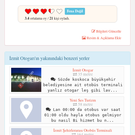
Fena Değil
3.4
ortalama oy /
21
kişi oyladı.
Bilgileri Güncelle
Resim & Açıklama Ekle
İzmit Otogarı'ın yakınındaki benzeri yerler
İzmit Otogar
35 metre
Sözde koskoca büyükşehir
belediyesine ait otobüs terminali
yanlız otogar leş gibi lav...
Yeni Ses Turizm
58 metre
Lan 00:00 da otobus var saat
01:00 oldu hayla otobus gelmiyor
bu nasıl Bi hizmet bu n...
İzmit Şehirlerarası Otobüs Terminali
164 metre