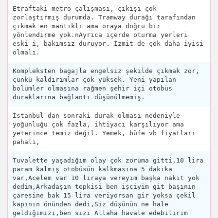
Etraftaki metro çalışması, çıkışı çok
zorlaştırmış durumda. Tramway durağı tarafından
çıkmak en mantıklı ama oraya doğru bir
yönlendirme yok.nAyrıca içerde oturma yerleri
eski i, bakımsız duruyor. İzmit de çok daha iyisi
olmalı.
Kompleksten bagajla engelsiz şekilde çıkmak zor,
çünkü kaldırımlar çok yüksek. Yeni yapılan
bölümler olmasına rağmen şehir içi otobüs
duraklarına bağlantı düşünülmemiş.
İstanbul dan sonraki durak olması nedeniyle
yoğunluğu çok fazla, ihtiyacı karşılıyor ama
yeterince temiz değil. Yemek, büfe vb fiyatları
pahalı,
Tuvalette yaşadığım olay çok zoruma gitti,10 lira
param kalmış otobüsün kalkmasına 5 dakika
var,Acelem var 10 liraya vereyim başka nakit yok
dedim,Arkadaşın tepkisi ben işçiyim git başının
çaresine bak 15 lira veriyorsan gir yoksa çekil
kapının önünden dedi,Siz düşünün ne hale
geldiğimizi,ben sizi Allaha havale edebilirim