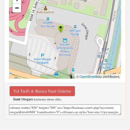
−
©
OpenStreetMap
contributors
Yol Tarifi & Buraya Nasıl Giderim
İzmit Otogarı
haritasını sitene ekle;