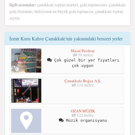
ilgili aramalar:
çanakkale toptan market, gıda toptancıları, çanakkale
gıda firmaları, türkiyenin en büyük gıda toptancısı, çanakkale toptan
zeytin
İzmir Kuru Kahve Çanakkale'nin yakınındaki benzeri yerler
Masal Petshop
59 metre
Çok güzel bir yer fiyatları
çok uygun
Çanakkale Boğaz A.Ş.
116 metre
OZAN MÜZİK
122 metre
Müzik organisyanu