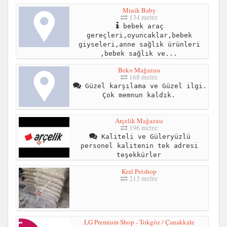
Minik Baby
134 metre
bebek araç
gereçleri,oyuncaklar,bebek
giyseleri,anne sağlık ürünleri
,bebek sağlık ve...
Beko Mağazası
168 metre
Güzel karşılama ve Güzel ilgi.
Çok memnun kaldık.
Arçelik Mağazası
196 metre
Kaliteli ve Güleryüzlü
personel kalitenin tek adresi
teşekkürler
Kral Petshop
213 metre
LG Premium Shop - Tokgöz / Çanakkale