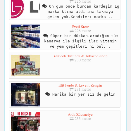
226 metre
On gün önce burdan kardeşim Lg
marka klima aldı ama takmaya
gelen yok.Kendileri marka...
Evcil Store
228 metre
Süper bir dükkan.aradığım tüm
kanarya ile ilgili ilaç vitamin
ve yem çeşitleri ni bul...
Yeniceli Tütüncü & Tobacco Shop
230 metre
Elit Perde & Levent Zengin
231 metre
Harika bir yer siz de gelin
Arda Züccaciye
233 metre