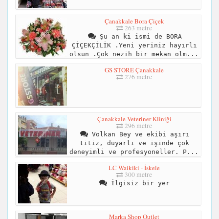
Çanakkale Bora Çiçek
263 metre
Şu an ki ismi de BORA
ÇİÇEKÇİLİK .Yeni yeriniz hayırlı
olsun .Çok nezih bir mekan olm...
GS STORE Çanakkale
276 metre
Çanakkale Veteriner Kliniği
296 metre
Volkan Bey ve ekibi aşırı
titiz, duyarlı ve işinde çok
deneyimli ve profesyoneller. P...
LC Waikiki - İskele
300 metre
İlgisiz bir yer
Marka Shop Outlet